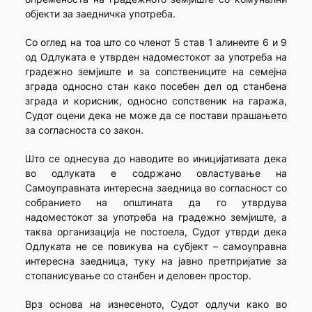
објекти за заедничка употреба.
Со оглед на тоа што со членот 5 став 1 алинеите 6 и 9
од Одлуката е утврден надоместокот за употреба на
градежно земјиште и за сопствениците на семејна
зграда односно стан како посебен дел од станбена
зграда и корисник, односно сопственик на гаража,
Судот оцени дека не може да се постави прашањето
за согласноста со закон.
Што се однесува до наводите во иницијативата дека
во одлуката е содржано овластување на
Самоуправната интересна заедница во согласност со
собранието на општината да го утврдува
надоместокот за употреба на градежно земјиште, а
таква организација не постоела, Судот утврди дека
Одлуката не се повикува на субјект – самоуправна
интересна заедница, туку на јавно претпријатие за
стопанисување со станбен и деловен простор.
Врз основа на изнесеното, Судот одлучи како во