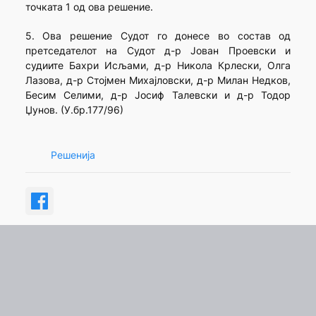
точката 1 од ова решение.
5. Ова решение Судот го донесе во состав од
претседателот на Судот д-р Јован Проевски и
судиите Бахри Исљами, д-р Никола Крлески, Олга
Лазова, д-р Стојмен Михајловски, д-р Милан Недков,
Бесим Селими, д-р Јосиф Талевски и д-р Тодор
Џунов. (У.бр.177/96)
Решенија