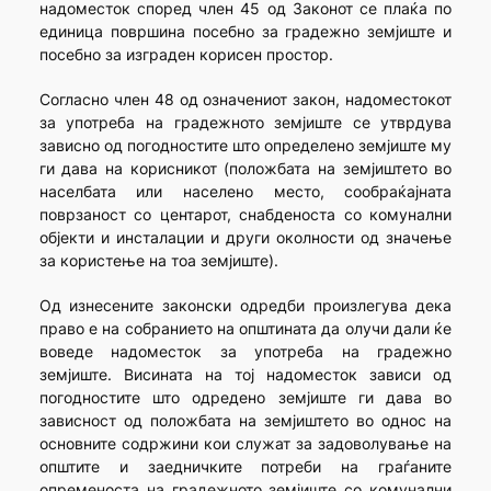
надоместок според член 45 од Законот се плаќа по
единица површина посебно за градежно земјиште и
посебно за изграден корисен простор.
Согласно член 48 од означениот закон, надоместокот
за употреба на градежното земјиште се утврдува
зависно од погодностите што определено земјиште му
ги дава на корисникот (положбата на земјиштето во
населбата или населено место, сообраќајната
поврзаност со центарот, снабденоста со комунални
објекти и инсталации и други околности од значење
за користење на тоа земјиште).
Од изнесените законски одредби произлегува дека
право е на собранието на општината да олучи дали ќе
воведе надоместок за употреба на градежно
земјиште. Висината на тој надоместок зависи од
погодностите што одредено земјиште ги дава во
зависност од положбата на земјиштето во однос на
основните содржини кои служат за задоволување на
општите и заедничките потреби на граѓаните
опременоста на градежното земјиште со комунални