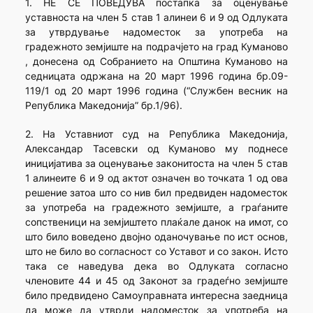
1. НЕ СЕ ПОВЕДУВА постапка за оценување
уставноста на член 5 став 1 алинеи 6 и 9 од Одлуката
за утврдување надоместок за употреба на
градежното земјиште на подрачјето на град Куманово
, донесена од Собранието на Општина Куманово на
седницата одржана на 20 март 1996 година бр.09-
119/1 од 20 март 1996 година (“Службен весник на
Република Македонија” бр.1/96).
2. На Уставниот суд на Република Македонија,
Александар Тасевски од Куманово му поднесе
иницијатива за оценување законитоста на член 5 став
1 алинеите 6 и 9 од актот означен во точката 1 од ова
решение затоа што со нив бил предвиден надоместок
за употреба на градежното земјиште, а граѓаните
сопственици на земјиштето плаќале данок на имот, со
што било воведено двојно оданочување по ист основ,
што не било во согласност со Уставот и со закон. Исто
така се наведува дека во Одлуката согласно
членовите 44 и 45 од Законот за градеѓно земјиште
било предвидено Самоуправната интересна заедница
да може да утврди надоместок за употреба на