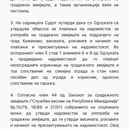
градежно земјиште, а таква организација веќе не
постоела.
3. На седницата Судот лутврди дека со Одлуката се
утврдува обврска за плаќање на надоместок за
употреба на градежно земјиште на подрачјето на
град Куманово, висината, роковите и начинот на
плаќање и пресметување на надоместокот. Во
оспорениот член 5 став 1 алинеите 6 и 9 од Одлуката
е предвидено надоместокот да го плаќаат
непосредните корисници на градежното земјиште и
тоа сопственик на семејна зграда и стан како
посебен дел од зграда и корисник, односно
сопственик на гаража.
4. Согласно член 44 од Законот за градежното
земјиште (“Службен весник на Република Македонија”
бр.10/79, 18/89 и 21/91) собранието на општината
може да утврди надоместок за употреба на
градежно земјиште, да ги утврди висината, роковите
и начинот на пресметувањето на надоместокот. Овој