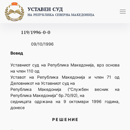
Skip
УСТАВЕН СУД
to
НА РЕПУБЛИКА СЕВЕРНА МАКЕДОНИЈА
content
119/1996-0-0
09/10/1996
Вовед
Уставниот суд на Република Македонија, врз основа
на член 110 од
Уставот на Република Македонија и член 71 од
Деловникот на Уставниот суд на
Република Македонија (“Службен весник на
Република Македонија” бр.70/92), на
седницата одржана на 9 октомври 1996 година,
донесе
Р Е Ш Е Н И Е