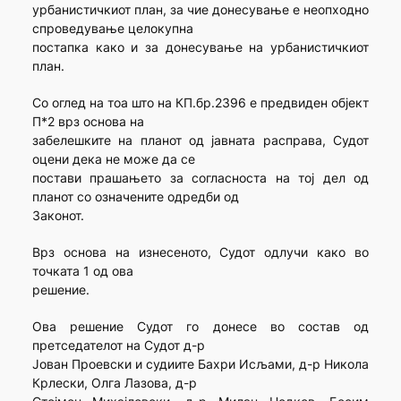
урбанистичкиот план, за чие донесување е неопходно
спроведување целокупна
постапка како и за донесување на урбанистичкиот
план.
Со оглед на тоа што на КП.бр.2396 е предвиден објект
П*2 врз основа на
забелешките на планот од јавната расправа, Судот
оцени дека не може да се
постави прашањето за согласноста на тој дел од
планот со означените одредби од
Законот.
Врз основа на изнесеното, Судот одлучи како во
точката 1 од ова
решение.
Ова решение Судот го донесе во состав од
претседателот на Судот д-р
Јован Проевски и судиите Бахри Исљами, д-р Никола
Крлески, Олга Лазова, д-р