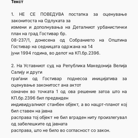
Текст
1. НЕ СЕ ПОВЕДУВА постапка за оценување
законитоста на Одлуката за
измени и дополнувања на Деталниот урбанистички
план на град Гостивар бр.
08-237/1, донесена од Собранието на Општина
Гостивар на седницата одржана на 14
јуни 1994 година, во делот на КП.бр.2396.
2. На Уставниот суд на Република Македонија Велија
Салију и други
граѓани од Гостивар поднесоа иницијатива за
оценување законитост ана актот
означен во точката 1 од ова решение затоа што на
КП.бр.2396 бил предвиден
индивидуалниот станбен објект, а во нацрт-планот кој
бил ставен на јавна
расправа тој објект не бил вграден ниту произлегувал
од забелешките од јавната
расправа, што не било во согласност со закон.