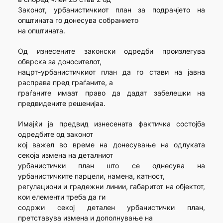
Законот, урбанистичкиот план за подрачјето на
општината го донесува собранието
на општината.
Од изнесените законски одредби произлегува
обврска за доносителот,
нацрт-урбанистичкиот план да го стави на јавна
расправа пред граѓаните, а
граѓаните имаат право да дадат забелешки на
предвидените решенијаа.
Имајќи ја предвид изнесената фактичка состојба
одредбите од законот
кој важел во време на донесување на одлуката
секоја измена на деталниот
урбанистички план што се однесува на
урбанистичките парцели, намена, катност,
регулациони и градежни линии, габаритот на објектот,
кои елементи треба да ги
содржи секој детален урбанистички план,
претставува измена и дополнување на