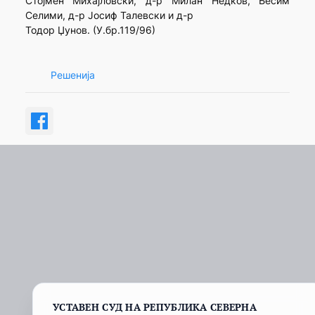
Стојмен Михајловски, д-р Милан Недков, Бесим
Селими, д-р Јосиф Талевски и д-р
Тодор Џунов. (У.бр.119/96)
Решенија
УСТАВЕН СУД НА РЕПУБЛИКА СЕВЕРНА