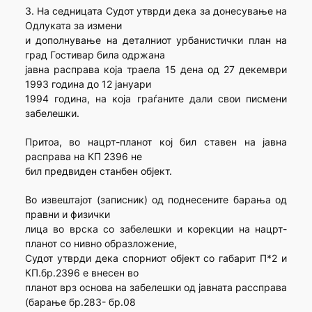
3. На седницата Судот утврди дека за донесување на
Одлуката за измени
и дополнување на деталниот урбанистички план на
град Гостивар била одржана
јавна расправа која траела 15 дена од 27 декември
1993 година до 12 јануари
1994 година, на која граѓаните дали свои писмени
забелешки.
Притоа, во нацрт-планот кој бил ставен на јавна
расправа на КП 2396 не
бил предвиден станбен објект.
Во извештајот (записник) од поднесените барања од
правни и физички
лица во врска со забелешки и корекции на нацрт-
планот со нивно образложение,
Судот утврди дека спорниот објект со габарит П*2 и
КП.бр.2396 е внесен во
планот врз основа на забелешки од јавната рассправа
(барање бр.283- бр.08