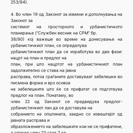
253/94).
4. Во член 19 од Законот за измени и дополнувања на
Законот за
системот на просторното и урбанистичкото
планирање (“Службен весник на СРМ” бр.
38/90) кој важеше во време на донесување на
урбанистичкиот план, се определува
урбанистичкиот план да се изработува во две фази:
нацрт на план и предлог на
план, при што нацртот на урбанистичкиот план
задолжително се става на јавна
расправа, потоа граѓаните доставуваат забелешки во
писмена форма и врз оснвоа
на забелешките што ќе се прифатат се подготвува
предлог на план. Понатаму, во
член 22 од Законот се предвидува предлог-
урбанистичкиот лан да се доставува на
собранието на општината, заедно со извештајот од
јавната расправа и
образложението на забелешките кои не се прифатени,
а според член 23 став 2 од