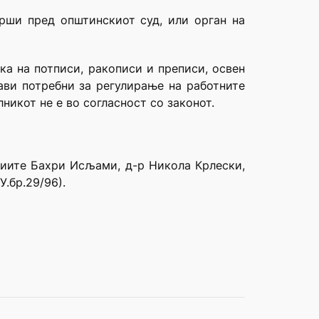
рши пред општинскиот суд, или орган на
ка на потписи, ракописи и преписи, освен
ави потребни за регулирање на работните
никот не е во согласност со законот.
удиите Бахри Исљами, д-р Никола Крлески,
.бр.29/96).