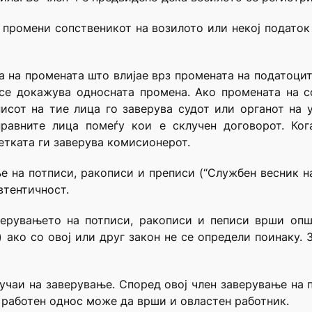
е промени сопственикот на возилото или некој податок
та на промената што влијае врз промената на податоцит
 се докажува односната промена. Ако промената на с
исот на тие лица го заверува судот или органот на у
правните лица помеѓу кои е склучен договорот. Ко
етката ги заверува комисионерот.
ње на потписи, ракописи и преписи (“Службен весник н
втентичност.
аверувањето на потписи, ракописи и пеписи врши опш
 ако со овој или друг закон не се определи поинаку.
случаи на заверување. Според овој член заверување на 
 работен однос може да врши и овластен работник.