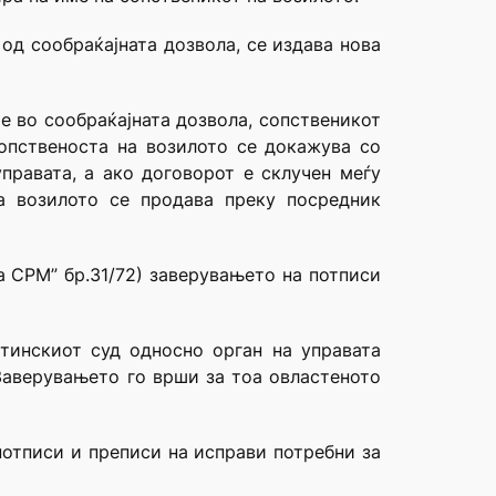
 од сообраќајната дозвола, се издава нова
е во сообраќајната дозвола, сопственикот
опственоста на возилото се докажува со
правата, а ако договорот е склучен меѓу
га возилото се продава преку посредник
а СРМ” бр.31/72) заверувањето на потписи
тинскиот суд односно орган на управата
 Заверувањето го врши за тоа овластеното
потписи и преписи на исправи потребни за