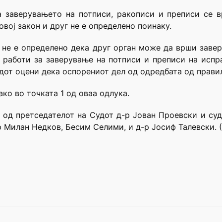
а заверувањето на потписи, ракописи и преписи се в
овој закон и друг не е определено поинаку.
 не е определено дека друг орган може да врши завер
е работи за заверување на потписи и преписи на испр
дот оцени дека оспорениот дел од одредбата од правил
ако во точката 1 од оваа одлука.
в од претседателот на Судот д-р Јован Проевски и с
р Милан Недков, Бесим Селими, и д-р Јосиф Талевски. (У