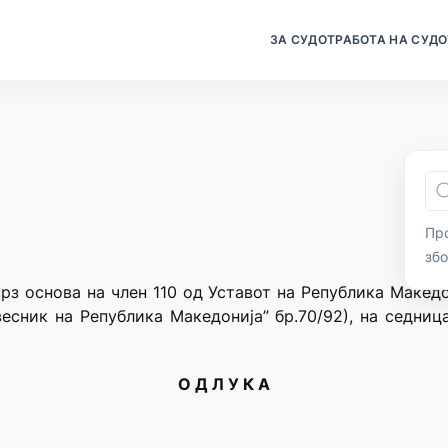
ЗА СУДОТ
РАБОТА НА СУДО
Про
зб
врз основа на член 110 од Уставот на Република Македо
есник на Република Македонија” бр.70/92), на седниц
О Д Л У К А