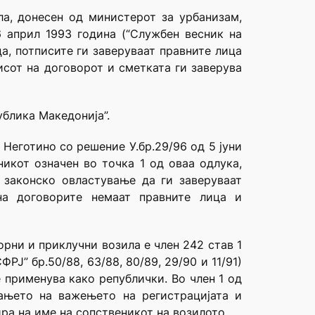
ла, донесен од министерот за урбанизам,
6 април 1993 година (“Службен весник на
ца, потписите ги заверуваат правните лица
исот на договорот и сметката ги заверува
ублика Македонија”.
 Неготино со решение У.бр.29/96 од 5 јуни
никот означен во точка 1 од оваа одлука,
 законско овластување да ги заверуваат
на договорите немаат правните лица и
рни и приклучни возила е член 242 став 1
РЈ” бр.50/88, 63/88, 80/89, 29/90 и 11/91)
 применува како републички. Во член 1 од
ањето на важењето на регистрацијата и
ра на име на сопственикот на возилото.