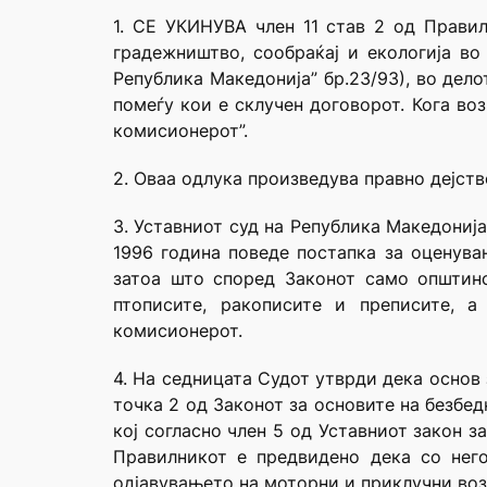
1. СЕ УКИНУВА член 11 став 2 од Правил
градежништво, сообраќај и екологија во
Република Македонија” бр.23/93), во дело
помеѓу кои е склучен договорот. Кога во
комисионерот”.
2. Оваа одлука произведува правно дејств
3. Уставниот суд на Република Македонија
1996 година поведе постапка за оценувањ
затоа што според Законот само општинс
птописите, ракописите и преписите, 
комисионерот.
4. На седницата Судот утврди дека основ
точка 2 од Законот за основите на безбедн
кој согласно член 5 од Уставниот закон 
Правилникот е предвидено дека со нег
одјавувањето на моторни и приклучни вози