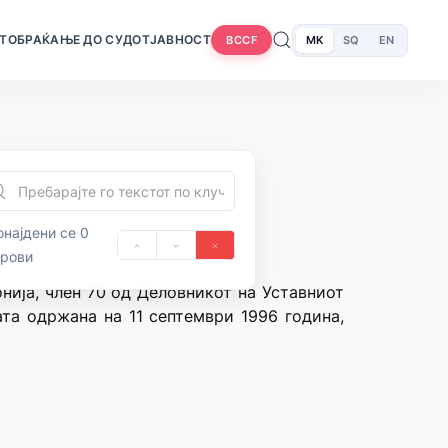
Т
ОБРАЌАЊЕ ДО СУДОТ
ЈАВНОСТ
MK
SQ
EN
BCCF
најдени се 0
орови
нија, член 70 од Деловникот на Уставниот
ата одржана на 11 септември 1996 година,