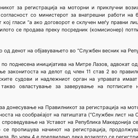
никот за регистрација на моторни и приклучни вози
 согласност со министерот за внатрешни работи на 
т кој гласи “а ако договорот е склучен меѓу правни ли
зилото се продава преку посредник (комисионер) потп
о од денот на објавувањето во “Службен весник на Реп
 по поднесена иницијатива на Митре Лазов, адвокат од
е законитоста на делот од член 11 став 2 во правил
ките судови и надлежниот орган на управата имаат
а такво овластување за заверување на потписите 
 за донесување на Правилникот за регистрација на мото
оста на сообраќајот на патиштата (“Службен лист на СФ
за спроведување на Уставот на Република Македонија се
о се пропишува начинот на регистрација, продолжув
ла. Во член 4 е предвидено дека возилото се регистри