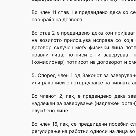
Во член 11 став 1 е предвидено дека ко с
сообраќајна дозвола.
Во став 2 е предвидено дека кон пријава
на возилото прилошува исправа со која
договор склучен меѓу физички лица потп
правни лица, потписите ги заверуваат 
(комисионер) потписот на договорот и см
5. Според член 1 од Законот за заверува
или ракописи е потврдување на нивната а
Во членот 2, пак, е предвидено дека з
надлежен за заверување (надлежен орган)
службено лице.
Во член 16, пак, се предвидени посебни 
регулирање на работни односи на лица во