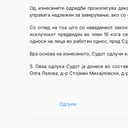
Од изнесените одредби произлегува дек
управата надлежен за заверување, ако со 
Со оглед на тоа што со наведениот закон
исклучокот предвиден во член 16 кога с
односи на лица во работен однос, пред Су
Врз основа на изнесеното, Судот одлучи к
5. Оваа одлука Судот ја донесе во соста
Олга Лазова, д-р Стојмен Михајловски, д-
Одлуки