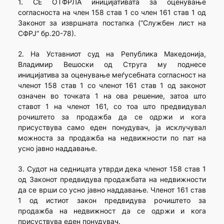
1. СЕ ОТФРЛА иницијативата за оценување
согласноста на член 158 став 1 со член 161 став 1 од
Законот за извршната постапка (“Службен лист на
СФРЈ” бр.20-78).
2. На Уставниот суд на Република Македонија,
Владимир Вешоски од Струга му поднесе
иницијатива за оценување меѓусебната согласност на
членот 158 став 1 со членот 161 став 1 од законот
означен во точката 1 на ова решение, затоа што
ставот 1 на членот 161, со тоа што предвидувал
рочиштето за продажба да се одржи и кога
присуствува само еден понудувач, ја исклучувал
можноста за продажба на недвижности по пат на
усно јавно наддавање.
3. Судот на седницата утврди дека членот 158 став 1
од Законот предвидува продажбата на недвижности
да се врши со усно јавно наддавање. Членот 161 став
1 од истиот закон предвидува рочиштето за
продажба на недвижност да се одржи и кога
присуствува еден понудувач.