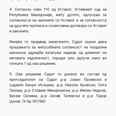
4. Согласно член 110 од Уставот, Уставниот суд на
Република Македонија, меѓу дугото, одлучува за
согласноста на законите со Уставот и за согласноста
на другите прописи и колективни договори со Уставот
и законите.
Имајќи го предвид изнесеното, Судот оцени дека
прашањето за меѓусебната соглансост на пооделни
законски одредби излегува надвор од доменот на
неговата надлежност, поради што одлучи како во
точката 1 од ова решение.
5. Ова решение Судот го донесе во состав од
претседателот на Судот д-р Јован Проевски и
судиите Бахри Исљами, д-р Никола Крлески, Олга
Лазова, д-р Стојмен Михајловски, д-р Милан Недков,
Бесим Селими, д-р Јосиф Талевски и д-р Тодор
Џунов. (У.бр.167/96)