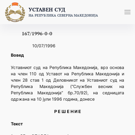
Skip
УСТАВЕН СУД
to
НА РЕПУБЛИКА СЕВЕРНА МАКЕДОНИЈА
content
167/1996-0-0
10/07/1996
Вовед
Уставниот суд на Република Македонија, врз основа
на член 110 од Уставот на Република Македонија и
член 28 став 1 од Деловникот на Уставниот суд на
Република Македонија (“Службен весник на
Република Македонија” бр.70/92), на седницата
одржана на 10 јули 1996 година, донесе
Р Е Ш Е Н И Е
Текст