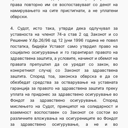
права повторно им се воспоставуваат со денот на
намирувањето на сите пристигнати, а не уплатени
обврски.
4. Судот, исто така, утврди дека одлучувал за
уставноста на членот 74-а став 2 од Законот и со
Решение У.бр.26/96 од 12 јуни 1996 година не повел
постапка, бидејќи Уставот само утврдил право на
социјално осигурување и го гарантирал правото на
здравствена заштита, а условите, начинот и обемот на
правата препуштил да се уредат со закон, во
конкретниот случај со Законот за здравствена
заштита. Според тоа, законска обврска е да се
обезбедат средства за остварување на уставната
гаранција за правото на здравствена заштита преку
уплата на придонес за здравствено осигурување во
Фондот за здравствено осигурување. Според
мислењето на Судот, принципот на солидарност и
взаемност воспоставен со Законот се состои во
различните вложувања на осигурениците во Фондот
за здравствено осигурување, а не и во