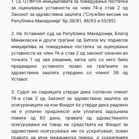
1. СЕ ОТФРЛА иницијативата за поведување постапка
за оценување уставноста на член 74-а став 2 од
Законот за здравствена заштита (“Службен весник на
Република Македонија” бр.38/91, 46/93 и 55/95).
2. На Уставниот суд на Република Македонија, Благој
Манаковски и други граѓани од Битола му поднесоа
иницијатива за поведување постапка за оценување
уставноста на член 74-а став 2 од законот означен во
точката 1 од ова решение, затоа што со него било
предвидено уставното право на граѓаните за
здравствена заштита утврдено со членот 39 од
Уставот.
3. Судот на седницата утврди дека согласно членот
74-а став 2 од Законот за здравствена заштита за
осигурениците на кои Фондот ќе утврди дека редовно
не е уплатен придонесот или уплатата задоцнила
повеќе од 60 дена, правата од здравственото
осигурување на товар на средствата на Фондот за
здравствено осигурување им се ускратуваат, освен
правото на итна медицинска помош, а ускратените