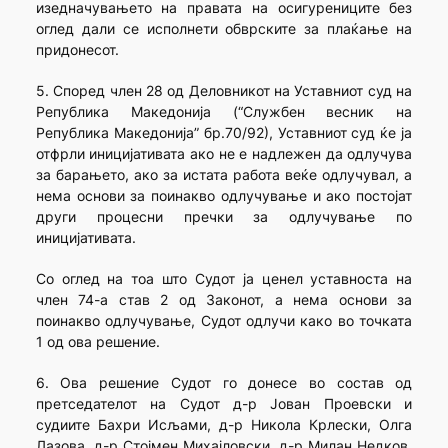
изедначувањето на правата на осигурениците без
оглед дали се исполнети обврските за плаќање на
придонесот.
5. Според член 28 од Деловникот на Уставниот суд на
Република Македонија (“Службен весник на
Република Македонија” бр.70/92), Уставниот суд ќе ја
отфрли иницијативата ако не е надлежен да одлучува
за барањето, ако за истата работа веќе одлучувал, а
нема основи за поинакво одлучување и ако постојат
други процесни пречки за одлучување по
иницијативата.
Со оглед на тоа што Судот ја ценел уставноста на
член 74-а став 2 од Законот, а нема основи за
поинакво одлучување, Судот одлучи како во точката
1 од ова решение.
6. Ова решение Судот го донесе во состав од
претседателот на Судот д-р Јован Проевски и
судиите Бахри Исљами, д-р Никола Крлески, Олга
Лазова, д-р Стојмен Михајловски, д-р Милан Недков,