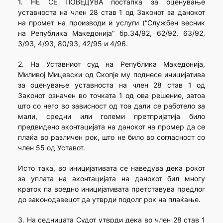
1. НЕ СЕ ПОВЕДУВА постапка за оценување
уставноста на член 28 став 1 од Законот за данокот
на промет на производи и услуги (“Службен весник
на Република Македонија” бр.34/92, 62/92, 63/92,
3/93, 4/93, 80/93, 42/95 и 4/96.
2. На Уставниот суд на Република Македонија,
Миливој Мицевски од Скопје му поднесе иницијатива
за оценување уставноста на член 28 став 1 од
Законот означен во точката 1 од ова решение, затоа
што со него во зависност од тоа дали се работело за
мали, средни или големи претпријатија било
предвидено аконтацијата на данокот на промер да се
плаќа во различен рок, што не било во согласност со
член 55 од Уставот.
Исто така, во иницијативата се наведува дека рокот
за уплата на аконтацијата на данокот бил многу
краток па воедно иницијативата претставува предлог
до законодавецот да утврди подолг рок на плаќање.
3. На седницата Судот утврди дека во член 28 став 1