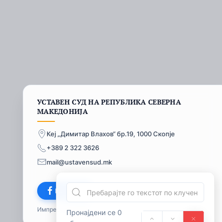
УСТАВЕН СУД НА РЕПУБЛИКА СЕВЕРНА
МАКЕДОНИЈА
Кеј „Димитар Влахов“ бр.19, 1000 Скопје
+389 2 322 3626
mail@ustavensud.mk
Facebook
Импресум
© 2026
Пронајдени се 0