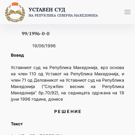
Skip
УСТАВЕН СУД
to
НА РЕПУБЛИКА СЕВЕРНА МАКЕДОНИЈА
content
99/1996-0-0
19/06/1996
Вовед
Уставниот суд на Република Македонија, врз основа
на член 110 од Уставот на Република Македонија, и
член 71 од Деловникот на Уставниот суд на Република
Македонија (“Службен весник на Република
Македонија” бр.70/92), на седницата одржана на 19
јуни 1996 година, донесе
Р Е Ш Е Н И Е
Текст