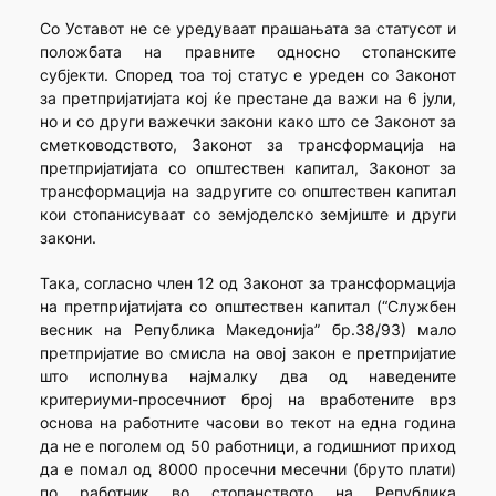
Со Уставот не се уредуваат прашањата за статусот и
положбата на правните односно стопанските
субјекти. Според тоа тој статус е уреден со Законот
за претпријатијата кој ќе престане да важи на 6 јули,
но и со други важечки закони како што се Законот за
сметководството, Законот за трансформација на
претпријатијата со општествен капитал, Законот за
трансформација на задругите со општествен капитал
кои стопанисуваат со земјоделско земјиште и други
закони.
Така, согласно член 12 од Законот за трансформација
на претпријатијата со општествен капитал (“Службен
весник на Република Македонија” бр.38/93) мало
претпријатие во смисла на овој закон е претпријатие
што исполнува најмалку два од наведените
критериуми-просечниот број на вработените врз
основа на работните часови во текот на една година
да не е поголем од 50 работници, а годишниот приход
да е помал од 8000 просечни месечни (бруто плати)
по работник во стопанството на Република