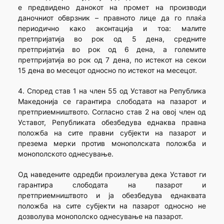
е предвидено данокот на промет на производи
даночниот обврзник – правното лице да го плаќа
периодично како аконтација и тоа: малите
претпријатија во рок од 5 дена, средните
претпријатија во рок од 6 дена, а големите
претпријатија во рок од 7 дена, по истекот на секои
15 дена во месецот односно по истекот на месецот.
4. Според став 1 на член 55 од Уставот на Република
Македонија се гарантира слободата на пазарот и
претприемништвото. Согласно став 2 на овој член од
Уставот, Републиката обезбедува еднаква правна
положба на сите правни субјекти на пазарот и
презема мерки против монополската положба и
монополското однесување.
Од наведените одредби произлегува дека Уставот ги
гарантира слободата на пазарот и
претприемништвото и ја обезбедува еднаквата
положба на сите субјекти на пазарот односно не
дозволува монополско однесување на пазарот.