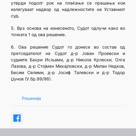
утврди подолг рок на плаќање се прашања кои
излегуваат надвор од надлежностите на Уставниот
суд.
5. Врз основа на изнесеното, Судот одлучи како во
точката 1 од ова решение.
6. Ова решение Судот го донесе во состав од
претседателот на Судот д-р Јован Проевски и
судиите Бахри Исљами, д-р Никола Крлески, Олга
Лазова, д-р Стојмен Михајловски, д-р Милан Недков,
Бесим Селими, д-р Јосиф Талевски и д-р Тодор
Џунов (У.бр.99/96).
Решенија