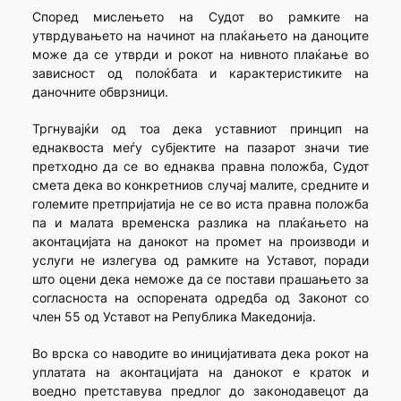
Според мислењето на Судот во рамките на
утврдувањето на начинот на плаќањето на даноците
може да се утврди и рокот на нивното плаќање во
зависност од полоќбата и карактеристиките на
даночните обврзници.
Тргнувајќи од тоа дека уставниот принцип на
еднаквоста меѓу субјектите на пазарот значи тие
претходно да се во еднаква правна положба, Судот
смета дека во конкретниов случај малите, средните и
големите претпријатија не се во иста правна положба
па и малата временска разлика на плаќањето на
аконтацијата на данокот на промет на производи и
услуги не излегува од рамките на Уставот, поради
што оцени дека неможе да се постави прашањето за
согласноста на оспорената одредба од Законот со
член 55 од Уставот на Република Македонија.
Во врска со наводите во иницијативата дека рокот на
уплатата на аконтацијата на данокот е краток и
воедно претставува предлог до законодавецот да