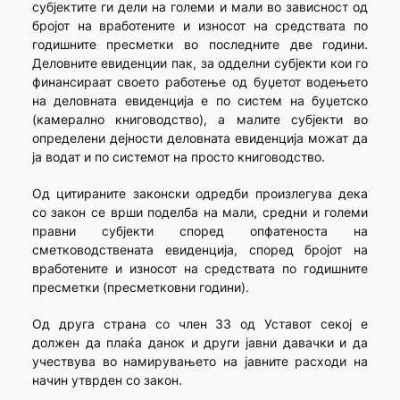
субјектите ги дели на големи и мали во зависност од
бројот на вработените и износот на средствата по
годишните пресметки во последните две години.
Деловните евиденции пак, за одделни субјекти кои го
финансираат своето работење од буџетот водењето
на деловната евиденција е по систем на буџетско
(камерално книговодство), а малите субјекти во
определени дејности деловната евиденција можат да
ја водат и по системот на просто книговодство.
Од цитираните законски одредби произлегува дека
со закон се врши поделба на мали, средни и големи
правни субјекти според опфатеноста на
сметководствената евиденција, според бројот на
вработените и износот на средствата по годишните
пресметки (пресметковни години).
Од друга страна со член 33 од Уставот секој е
должен да плаќа данок и други јавни давачки и да
учествува во намирувањето на јавните расходи на
начин утврден со закон.