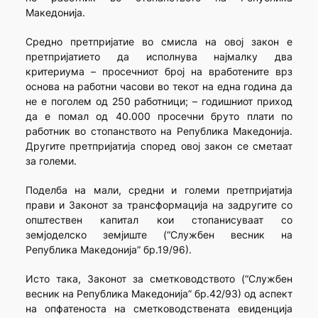
Македонија.
Средно претпријатие во смисла на овој закон е
претпријатието да исполнува најмалку два
критериума – просечниот број на вработените врз
основа на работни часови во текот на една година да
не е поголем од 250 работници; – годишниот приход
да е помал од 40.000 просечни бруто плати по
работник во стопанството на Република Македонија.
Другите претпријатија според овој закон се сметаат
за големи.
Поделба на мали, средни и големи претпријатија
прави и Законот за трансформација на задругите со
општествен капитал кои стопанисуваат со
земјоделско земјиште (“Службен весник на
Република Македонија” бр.19/96).
Исто така, Законот за сметководството (“Службен
весник на Република Македонија” бр.42/93) од аспект
на опфатеноста на сметководствената евиденција