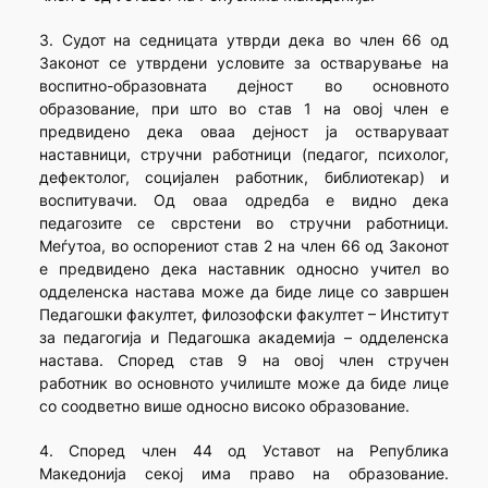
3. Судот на седницата утврди дека во член 66 од
Законот се утврдени условите за остварување на
воспитно-образовната дејност во основното
образование, при што во став 1 на овој член е
предвидено дека оваа дејност ја остваруваат
наставници, стручни работници (педагог, психолог,
дефектолог, социјален работник, библиотекар) и
воспитувачи. Од оваа одредба е видно дека
педагозите се сврстени во стручни работници.
Меѓутоа, во оспорениот став 2 на член 66 од Законот
е предвидено дека наставник односно учител во
одделенска настава може да биде лице со завршен
Педагошки факултет, филозофски факултет – Институт
за педагогија и Педагошка академија – одделенска
настава. Според став 9 на овој член стручен
работник во основното училиште може да биде лице
со соодветно више односно високо образование.
4. Според член 44 од Уставот на Република
Македонија секој има право на образование.