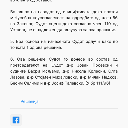
Во однос на наводот од иницијативата дека постои
меѓусебна неусогласеност на одредбите од член 66
на Законот, Судот оцени дека согласно член 110 од
Уставот, не е надлежен да одлучува за ова прашање.
5. Врз основа на изнесеното Судот одлучи како во
точката 1 од ова решение.
6. Ова решение Судот го донесе во состав од
претседателот на Судот д-р Јован Проевски и
судиите Бахри Исљами, д-р Никола Крлески, Олга
Лазова, д-р Стојмен Михајловски, д-р Милан Недков,
Бесим Селими и д-р Јосиф Талевски. (У.бр.111/96)
Решенија