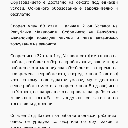
Образованието е достапно на секого под еднакви
услови. Основното образование е задолжително и
бесплатно.
Според член 68 став 1 алинеја 2 од Уставот на
Република Македонија, Собранието на Република
Македонија донесува закони и дава автентично
толкување на законите.
Според член 32 став 1 од Уставот секој има право на
работа, слободен избор на вработување, заштита при
работењето и материјална обезбеденот за време на
привремена невработеност, според ставот 2 од овој
член, секому, под еднакви услови, му е достапно
секое работно место, а според ставот 5 од овој член
на Уставот, остварувањето на правата на вработените
и нивната положба се уредуваат со закон и со
колективни договори.
Со член 2 од Законот за работните односи, работниот
однос се уредува со овој или со друг закон и
колективен договор.