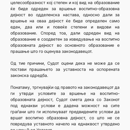
целесообразност кој степен и кој вид на образование
ќе биде одреден за вршење воспитно-образовна
дејност во одделенска настава, односно дали за
вршење на оваа дејност ќе биде определен само
еден, два или и повеќе степени и видови на
образование. Според тоа, дали одреден вид на
образование е соодветен за изведување на воспитно
образовната дејност во основното образование е
прашање што го оценува законодавецот.
Од тие причини, Судот оцени дека не може да се
постави прашањето за уставноста на оспорената
законска одредба.
Понатаму, тргнувајќи од правото на законодавецот да
ги утврди условите за вршење на воспитно-
образовната дејност, Судот смета дека со Законот
под еднакви услови е дадена можност на сите
граѓани што ги исполнуваат предвидените услови да
вршат воспитно образовна дејност, со што не се
повредува уставното начело на еднаквост утврдено
во член 9 од Уставот.