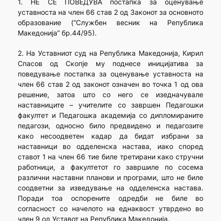
1. НЕ СЕ ПОВЕДУВА постапка за оценување
уставноста на член 66 став 2 од Законот за основното
образование (“Службен весник на Република
Македонија” бр.44/95).
2. На Уставниот суд на Република Македонија, Кирил
Спасов од Скопје му поднесе иницијатива за
поведување постапка за оценување уставноста на
член 66 став 2 од законот означен во точка 1 од ова
решение, затоа што со него се изедначувале
наставниците – учителите со завршен Педагошки
факултет и Педагошка академија со дипломираните
педагози, односно било предвидено и педагозите
како несоодветен кадар да бидат избрани за
наставници во одделенска настава, иако според
ставот 1 на член 66 тие биле третирани како стручни
работници, а факултетот го завршиле по сосема
различни наставни планови и програми, што не биле
соодветни за изведување на одделенска настава.
Поради тоа оспорените одредби не биле во
согласност со начелото на еднаквост утврдено во
член 9 од Уставот на Република Македонија.