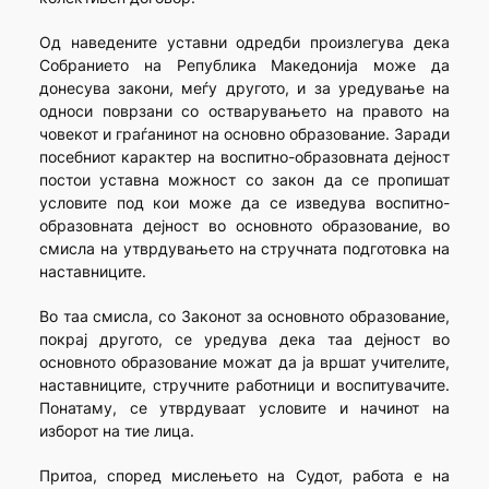
Од наведените уставни одредби произлегува дека
Собранието на Република Македонија може да
донесува закони, меѓу другото, и за уредување на
односи поврзани со остварувањето на правото на
човекот и граѓанинот на основно образование. Заради
посебниот карактер на воспитно-образовната дејност
постои уставна можност со закон да се пропишат
условите под кои може да се изведува воспитно-
образовната дејност во основното образование, во
смисла на утврдувањето на стручната подготовка на
наставниците.
Во таа смисла, со Законот за основното образование,
покрај другото, се уредува дека таа дејност во
основното образование можат да ја вршат учителите,
наставниците, стручните работници и воспитувачите.
Понатаму, се утврдуваат условите и начинот на
изборот на тие лица.
Притоа, според мислењето на Судот, работа е на