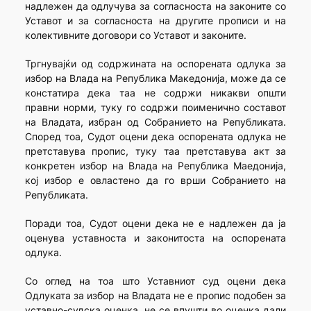
надлежен да одлучува за согласноста на законите со
Уставот и за согласноста на другите прописи и на
колективните договори со Уставот и законите.
Тргнувајќи од содржината на оспорената одлука за
избор на Влада на Република Македонија, може да се
констатира дека таа не содржи никакви општи
правни норми, туку го содржи поименично составот
на Владата, избран од Собранието на Републиката.
Според тоа, Судот оцени дека оспорената одлука не
претставува пропис, туку таа претставува акт за
конкретен избор на Влада на Република Маедонија,
кој избор е овластено да го врши Собранието на
Републиката.
Поради тоа, Судот оцени дека не е надлежен да ја
оценува уставноста и законитоста на оспорената
одлука.
Со оглед на тоа што Уставниот суд оцени дека
Одлуката за избор на Владата не е пропис подобен за
уставно-судска оценка, не се впушти во оценка дали