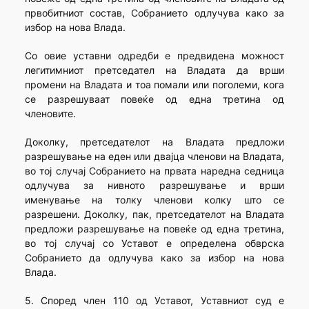
првобитниот состав, Собранието одлучува како за
избор на нова Влада.
Со овие уставни одредби е предвидена можност
легитимниот претседател на Владата да врши
промени на Владата и тоа помали или поголеми, кога
се разрешуваат повеќе од една третина од
членовите.
Доколку, претседателот на Владата предложи
разрешување на еден или двајца членови на Владата,
во тој случај Собранието на првата наредна седница
одлучува за нивното разрешување и врши
именување на толку членови колку што се
разрешени. Доколку, пак, претседателот на Владата
предложи разрешување на повеќе од една третина,
во тој случај со Уставот е определена обврска
Собранието да одлучува како за избор на нова
Влада.
5. Според член 110 од Уставот, Уставниот суд е