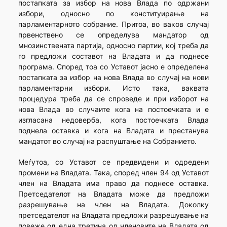
постапката за избор на нова Влада по одржани
избори, односно по конституирање на
парламентарното собрание. Притоа, во ваков случај
првенствено се определува мандатор од
мнозинствената партија, односно партии, кој треба да
го предложи составот на Владата и да поднесе
програма. Според тоа со Уставот јасно е определена
постапката за избор на нова Влада во случај на нови
парламентарни избори. Исто така, ваквата
процедура треба да се спроведе и при изборот на
нова Влада во случаите кога на постоечката и е
изгласана недоверба, кога постоечката Влада
поднела оставка и кога на Владата и престанува
мандатот во случај на распуштање на Собранието.
Меѓутоа, со Уставот се предвидени и одредени
промени на Владата. Така, според член 94 од Уставот
член на Владата има право да поднесе оставка.
Претседателот на Владата може да предложи
разрешување на член на Владата. Доколку
претседателот на Владата предложи разрешување на
повеже од една третина од членовите на Владата од