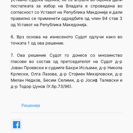
постапката за избор на Владата е спроведена во
согласност со Уставот на Република Макдонија и дали
правилно се применети одредбите од член 94 став 3
од Уставот на Република Македонија.
6. Врз основа на изнесеното Судот одлучи како во
точката 1 од ова решение.
7. Ова решение Судот го донесе со мнозинство
гласови во состав од претседателот на Судот д-р
Јован Проевски и судиите Бахри Исљами, д-р Никола
Крлески, Олга Лазова, д-р Стојмен Михајловски, д-р
Милан Недков, Бесим Селими, д-р Јосиф Талевски и
д-р Тодор Џунов (У.бр.73/96).
Решенија