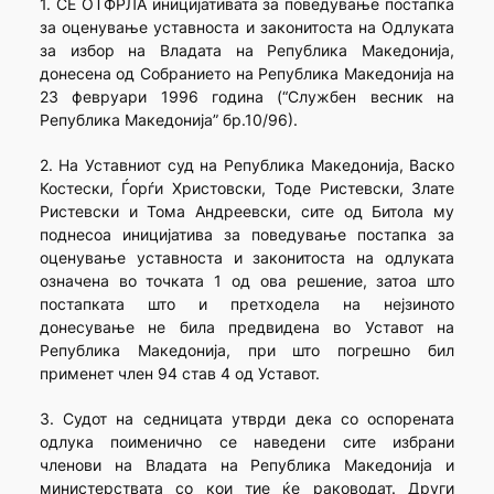
1. СЕ ОТФРЛА иницијативата за поведување постапка
за оценување уставноста и законитоста на Одлуката
за избор на Владата на Република Македонија,
донесена од Собранието на Република Македонија на
23 февруари 1996 година (“Службен весник на
Република Македонија” бр.10/96).
2. На Уставниот суд на Република Македонија, Васко
Костески, Ѓорѓи Христовски, Тоде Ристевски, Злате
Ристевски и Тома Андреевски, сите од Битола му
поднесоа иницијатива за поведување постапка за
оценување уставноста и законитоста на одлуката
означена во точката 1 од ова решение, затоа што
постапката што и претходела на нејзиното
донесување не била предвидена во Уставот на
Република Македонија, при што погрешно бил
применет член 94 став 4 од Уставот.
3. Судот на седницата утврди дека со оспорената
одлука поименично се наведени сите избрани
членови на Владата на Република Македонија и
министерствата со кои тие ќе раководат. Други