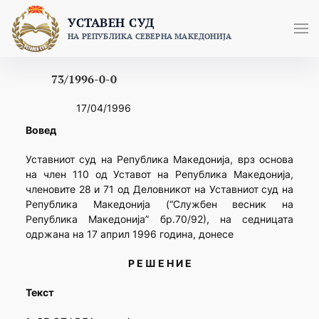
Skip
УСТАВЕН СУД
to
НА РЕПУБЛИКА СЕВЕРНА МАКЕДОНИЈА
content
73/1996-0-0
17/04/1996
Вовед
Уставниот суд на Република Македонија, врз основа
на член 110 од Уставот на Република Македонија,
членовите 28 и 71 од Деловникот на Уставниот суд на
Република Македонија (“Службен весник на
Република Македонија” бр.70/92), на седницата
одржана на 17 април 1996 година, донесе
Р Е Ш Е Н И Е
Текст