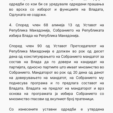
одредби со кои би се уредувале одредени прашања
во врска со изборот и функциите на Владата,
Одлуката не содржи.
4. Според член 68 алинеја 13 од Уставот на
Република Македонија, Собранието на Републиката
избира Влада на Република Македонија.
Според член 90 од Уставот Претседателот на
Република Македонија е должен во рок од десет
дена од конституирањето на Собранието мандатот за
состав на Влада да го довери на кандидат на
партијата, односно партиите што имаат мнозинство во
Собранието. Мандаторот во рок од 20 дена од денот
на доверувањето на мандатот, на Собранието му
поднесува програма и го предлага составот на
Владата. Владата на предлог на мандаторот и врз
основа на програмата ја избира Собранието со
мнозинство гласови од вкупниот број пратеници.
Со изнесените уставни одредби е утврдена