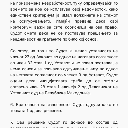
на привремена невработеност, туку определувајќи го
времето за кое се исплатува овој надоместок, како
единствен критериум ја имал должината на стажот
на осигурувањето. Имајќи предвид дека овој
критериум важи за сите корисници на ова право,
Судот смета дека не се поставува прашањето за
нееднаквост на граѓаните по било кој основ.
Со оглед на тоа што Судот ја ценел уставноста на
членот 27 од Законот во однос на неговата согласност
со член 32 став 1 од Уставот и не повел постапка, а
нема основи за поинакво одлучување ниту во однос
на неговата согласност со членот 9 од Уставот, Судот
оцени дека иницијативата треба да се отфрли
согласно член 28 став 1 алинеја 2 од Деловникот на
Уставниот суд на Република Македонија.
6. Врз основа на изнесеното, Судот одлучи како во
точката 1 од ова решение.
7. Ова решение Судот го донесе во состав од