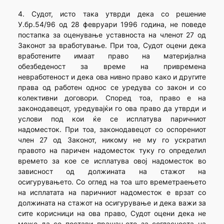
4. Судот, исто така утврди дека со решение
У.бр.54/96 од 28 февруари 1996 година, не поведе
постапка за оценување уставноста на членот 27 од
Законот за вработување. При тоа, Судот оцени дека
вработените имаат право на материјална
обезбеденост за време на привремена
невработеност и дека ова нивно право како и другите
права од работен однос се уредува со закон и со
колективни договори. Според тоа, право е на
законодавецот, уредувајќи го ова право да утврди и
услови под кои ќе се исплатува паричниот
надоместок. При тоа, законодавецот со оспорениот
член 27 од Законот, никому не му го ускратил
правото на паричен надоместок туку го определил
времето за кое се исплатува овој надоместок во
зависност од должината на стажот на
осигурувањето. Со оглед на тоа што времетраењето
на исплатата на паричниот надоместок е врзат со
должината на стажот на осигурување и дека важи за
сите корисници на ова право, Судот оцени дека не
може да се постави прашањето за согласноста на