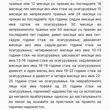
траење или 12 месеци со прекин во последните 18
месеци; пет месеци ако има стаж на осигурување 15
месеци во непрекинато траење или 24 месеци со
прекин во последните три години; седум месеци ако
има сдтаж на осигурување 30 месеци во
непрекинатото траење или 50 месеци со прекин во
последните пет години; девет месеци ако има пет-
седум години стаж на осигурување; дванаесет
месеци ако има седум-десет години стаж на
осигурување; четиринаесет месеци ако има 10-13
години стаж на осигурување; шеснаесет месеци ако
има 13-16 години стаж на осигурување; седумнаесет
месеци ако има 16-19 години стаж на осигурување;
дваесет и еден месец ако има 19-22 години стаж на
осигурување и дваесет и четири месеци ако има 22-
25 години стаж на осигурување. На невработеното
лице кое има повеќе од 25 години стаж на
осигурување, паричниот надоместок му се исплатува
до неговото вработување односно до настапувањето
на некои од основите за престанок на правото на
паричен надоместок.