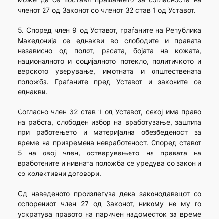
членот 27 од Законот со членот 32 став 1 од Уставот.
5. Според член 9 од Уставот, граѓаните на Република
Македонија се еднакви во слободите и правата
независно од полот, расата, бојата на кожата,
националното и социјалното потекло, политичкото и
верското уверување, имотната и општествената
положба. Граѓаните пред Уставот и законите се
еднакви.
Согласно член 32 став 1 од Уставот, секој има право
на работа, слободен избор на вработување, заштита
при работењето и материјална обезбеденост за
време на привремена невработеност. Според ставот
5 на овој член, остварувањето на правата на
вработените и нивната положба се уредува со закон и
со колективни договори.
Од наведеното произлегува дека законодавецот со
оспорениот член 27 од Законот, никому не му го
ускратува правото на паричен надоместок за време