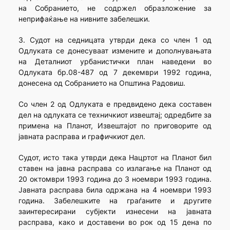
на Собранието, не содржел образложение за
неприфаќање на нивните забелешки.
3. Судот на седницата утврди дека со член 1 од
Одлуката се донесуваат измените и дополнувањата
на Деталниот урбанистички план наведени во
Одлуката бр.08-487 од 7 декември 1992 година,
донесена од Собранието на Општина Радовиш.
Со член 2 од Одлуката е предвидено дека составен
дел на одлуката се техничкиот извештај; одредбите за
примена на Планот, Извештајот по приговорите од
јавната расправа и графичкиот дел.
Судот, исто така утврди дека Нацртот на Планот бил
ставен на јавна расправа со излагање на Планот од
20 октомври 1993 година до 3 ноември 1993 година.
Јавната расправа била одржана на 4 ноември 1993
година. Забелешките на граѓаните и другите
заинтересирани субјекти изнесени на јавната
расправа, како и доставени во рок од 15 дена по