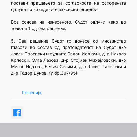
постави прашањето за согласноста на оспорената
одлука со наведените законски одредби.
Врз основа на изнесеното, Судот одлучи како во
точката 1 од ова решение.
5. Ова решение Судот го донесе со мнозинство
гласови во состав од претседателот на Судот д-р
Јован Проевски и судиите Бахри Исљами, д-р Никола
Крлески, Олга Лазова, д-р Стојмен Михајловски, д-р
Милан Недков, Бесим Селими, д-р Јосиф Талевски и
д-р Тодор Џунов. (У.бр.307/95)
Решенија