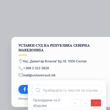
УСТАВЕН СУД НА РЕПУБЛИКА СЕВЕРНА
МАКЕДОНИЈА
Кеј „Димитар Влахов“ бр.19, 1000 Скопје
+389 2 322 3626
mail@ustavensud.mk
Facebook
Импресум
© 2026
Пронајдени се 0
зборови