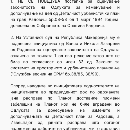
1. НЕ СЕ ПОВЕДУВА постапка за оценување
законитоста на Одлуката за изменување и
дополнување на дел од Деталниот урбанистички план
на град Радовиш бр.08-58 од 1 март 1994 година,
донесена од Собранието на Општина Радовиш.
2. На Уставниот суд на Република Македонија му е
поднесена иницијатива од Ванчо и Никола Лазареви
од Радовиш за оценување законитоста на Одлуката
означена во точката 1 од ова решение затоа што не
била во согласност со член 33 од Законот за
системот на просторното и урбанистичко планирање
(“Службен весник на СРМ” бр.38/85, 38/90).
Според наводите во иницијативата подносителите на
иницијативата во предвидениот рок по одржаната
јана расправа по Планот доставиле писмени
забелешки на Планот кои не биле вградени во
Одлуката за донесување на измените и
дополнувањата на Деталниот план за Радовиш, а
Извештајот од јавната расправа што органот
надлежен за работите на урбанизмот му го доставил