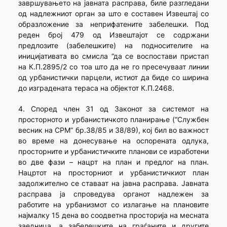
завршувањето на јавната расправа, биле разгледани
од надлежниот орган за што е составен Извештај со
образложение за неприфатените забелешки. Под
реден број 479 од Извештајот се содржани
предлозите (забелешките) на подносителите на
иницијативата во смисла “да се воспостави пристап
на К.П.2895/2 со тоа што да не го пресечуваат линии
од урбанистички парцели, истиот да биде со ширина
до изградената тераса на објектот К.П.2468.
4. Според член 31 од Законот за системот на
просторното и урбанистичкото планирање (“Службен
весник на СРМ” бр.38/85 и 38/89), кој бил во важност
во време на донесување на оспорената одлука,
просторните и урбанистичките планови се изработени
во две фази – нацрт на план и предлог на план.
Нацртот на просторниот и урбанистичкиот план
задолжително се ставаат на јавна расправа. Јавната
расправа ја спроведува органот надлежен за
работите на урбанизмот со излагање на плановите
најмалку 15 дена во соодветна просторија на месната
заедница, а забелешките на граѓаните и другите