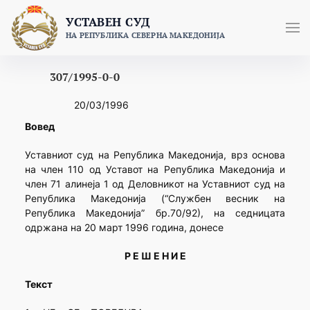
Skip
УСТАВЕН СУД
to
НА РЕПУБЛИКА СЕВЕРНА МАКЕДОНИЈА
content
307/1995-0-0
20/03/1996
Вовед
Уставниот суд на Република Македонија, врз основа
на член 110 од Уставот на Република Македонија и
член 71 алинеја 1 од Деловникот на Уставниот суд на
Република Македонија (“Службен весник на
Република Македонија” бр.70/92), на седницата
одржана на 20 март 1996 година, донесе
Р Е Ш Е Н И Е
Текст