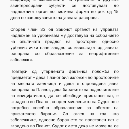
заинтересирани субјекти се доставуваат до
надлежниот орган во писмена форма во рок од 15
дена по завршувањето на јавната расправа.
Според член 33 од Законот органот на управата
надлежен за урбанизам му доставува на собранието
на општината предлог на просторен, односно
урбанистички план заедно со извештајот од јавната
расправа со образложение за неприфатените
забелешки.
Поаѓајќи од утврдената фактичка положба по
предметот – дека Планот бил изложен во просториите
на месната заедница и дека е спроведена јавна
расправа по Планот, дека барањето на подносителите
на иницијативата, да се обезбеди пристапен пат, е
вградено во Планот, според мислењето на Судот не е
потребно посебно образложение за обемот на
прифатеното барање. Со оглед на тоа што
забелешките, односно барањето за пристапен пат е
вградено во Планот, Судот смета дека не може да се