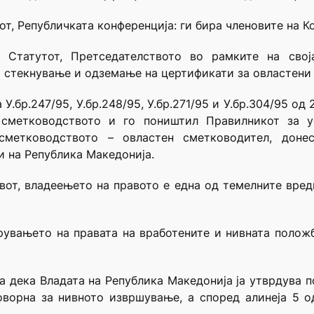
тот, Републичката конференција: ги бира членовите на 
 Статутот, Претседателството во рамките на свој
а стекнување и одземање на цертификати за овластени
 У.бр.247/95, У.бр.248/95, У.бр.271/95 и У.бр.304/95 од
 сметководството и го поништил Правилникот за у
метководството – овластен сметководител, доне
 на Република Македонија.
тавот, владеењето на правото е една од темелните вре
рувањето на правата на вработените и нивната полож
ува дека Владата на Република Македонија ја утврдува 
ворна за нивното извршување, а според алинеја 5 о