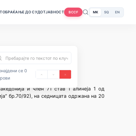
Т
ОБРАЌАЊЕ ДО СУДОТ
ЈАВНОСТ
MK
SQ
EN
BCCF
најдени се 0
орови
акедонија и член 71 став 1 алинеја 1 од
а” бр.70/92), на седницата одржана на 20