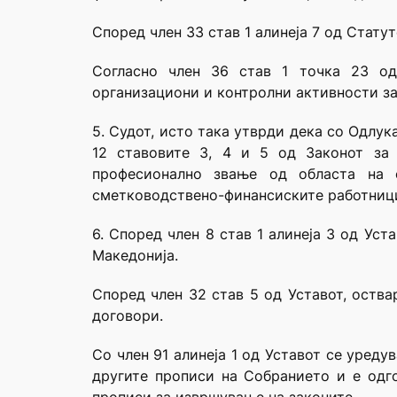
Според член 33 став 1 алинеја 7 од Стату
Согласно член 36 став 1 точка 23 од
организациони и контролни активности з
5. Судот, исто така утврди дека со Одлука
12 ставовите 3, 4 и 5 од Законот за
професионално звање од областа на с
сметководствено-финансиските работници
6. Според член 8 став 1 алинеја 3 од Ус
Македонија.
Според член 32 став 5 од Уставот, оства
договори.
Со член 91 алинеја 1 од Уставот се уред
другите прописи на Собранието и е одго