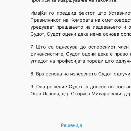
прописи за извршување на законите.
Имајќи го предвид фактот што Уставнио
Правилникот на Комората на сметководст
уредуваат прашањето на издавањето и о
Судот, Судот оцени дека нема основа осп
7. Што се однесува до оспорениот член
финансистите, Судот оцени дека е право 
угледот на професијата поради што одлучи
8. Врз основа на изнесеното Судот одлучи
9. Ова решение Судот ја донесе во соста
Олга Лазова, д-р Стојмен Михајловски, д-
Решенија