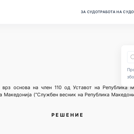
ЗА СУДОТ
РАБОТА НА СУДО
Про
зб
 врз основа на член 110 од Уставот на Република М
а Македонија (“Службен весник на Република Македониј
Р Е Ш Е Н И Е