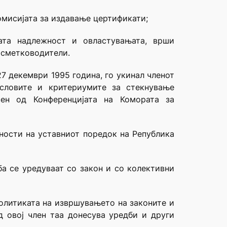
Комисијата за издавање цертификати;
ата надлежност и овластувањата, врши
 сметководители.
 27 декември 1995 година, го укинал членот
словите и критериумите за стекнување
сен од Конференцијата на Комората за
дности на уставниот поредок на Република
ба се уредуваат со закон и со колективни
политиката на извршувањето на законите и
д овој член таа донесува уредби и други