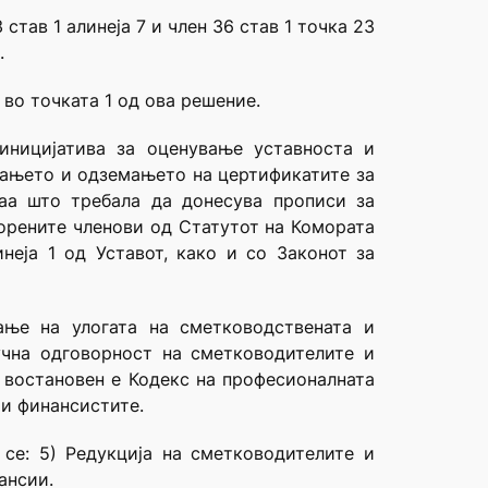
став 1 алинеја 7 и член 36 став 1 точка 23
.
во точката 1 од ова решение.
иницијатива за оценување уставноста и
авањето и одземањето на цертификатите за
аа што требала да донесува прописи за
порените членови од Статутот на Комората
инеја 1 од Уставот, како и со Законот за
ање на улогата на сметководствената и
учна одговорност на сметководителите и
, востановен е Кодекс на професионалната
 и финансистите.
 се: 5) Редукција на сметководителите и
ансии.