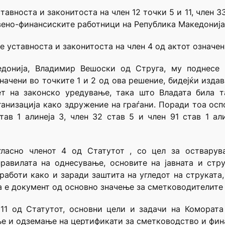
вноста и законитоста на член 12 точки 5 и 11, член 33 
вено-финансиските работници на Република Македонија
уставноста и законитоста на член 4 од актот означен 
едонија, Владимир Вешоски од Струга, му поднесе 
начени во точките 1 и 2 од ова решение, бидејќи изд
т на законско уредување, така што Владата била т
ганизација како здружение на граѓани. Поради тоа ос
ав 1 алинеја 3, член 32 став 5 и член 91 став 1 ал
гласно членот 4 од Статутот , со цел за остварув
правилата на однесување, основите на јавната и стр
аботи како и заради заштита на угледот на струката
а е документ од основно значење за сметководителите
11 од Статутот, основни цели и задачи на Комората
ње и одземање на цертификати за сметководство и фин