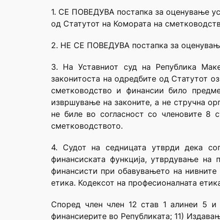
1. СЕ ПОВЕДУВА постапка за оценување уста
од Статутот на Комората на сметководст
2. НЕ СЕ ПОВЕДУВА постапка за оценување 
3. На Уставниот суд на Република Мак
законитоста на одредбите од Статутот оз
сметководство и финансии било предме
извршување на законите, а не стручна ор
не биле во согласност со членовите 8 ст
сметководството.
4. Судот на седницата утврди дека со
финансиската функција, утврдување на 
финансисти при обавувањето на нивните р
етика. Кодексот на професионалната етик
Според член член 12 став 1 алинеи 5 и 
финансиерите во Републиката; 11) Издава