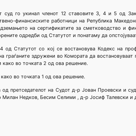
т суд го укинал членот 12 ставовите 3, 4 и 5 од За
вено-финансиските работници на Република Македони
дземањето на сертификатите за сметководство и фи
орените одредби од Статутот и понатаму да опстојуваа
 4 од Статутот со кој се востановува Кодекс на про
на граѓаните здружени во Комората да востановуваат
 како во точката 2 од ова решение.
 како во точката 1 од ова решение.
в од претседателот на Судот д-р Јован Проевски и с
р Милан Недков, Бесим Селими , д-р Јосиф Талевски и д