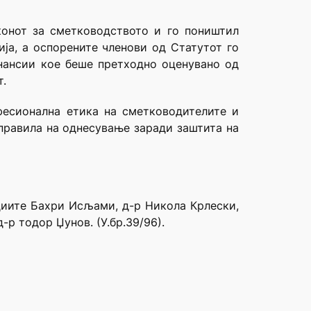
конот за сметководството и го поништил
ја, а оспорените членови од Статутот го
нансии кое беше претходно оценувано од
т.
фесионална етика на сметководителите и
 правила на однесување заради заштита на
удиите Бахри Исљами, д-р Никола Крлески,
-р тодор Џунов. (У.бр.39/96).