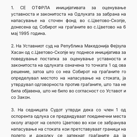
1. СЕ ОТФРЛА иницијативата за оценување
уставноста и законитоста на Одлуката за забрана на
напасување на сточен фонд во с.Цветово-Скопје,
донесена од Собирот на граѓаните во с.Цветово на 6
мај 1995 година.
2. На Уставниот суд на Република Македонија Фејзула
Хасан од с.Цветово-Скопје му поднесе иницијатива за
поведување постапка за оценување уставноста и
законитоста на одлуката означена то точката 1 од ова
решение, затоа што со неа Собирот на граѓаните го
определувал местото на напасување на стоката, ја
утврдувал одговорноста против граѓаните, што таа не
била објавена, што не било во согласност со Уставот и
со Закон.
3. На седницата Судот утврди дека со член 1 од
оспорента одлука се предвидуваат поединечни места
околу атарот на селото Цветово во кои се забранува
напасување на стоката кои претставуваат граници на
полето и доколку се затекнат граѓаните да ја