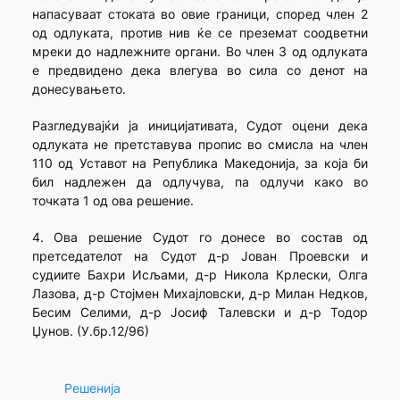
напасуваат стоката во овие граници, според член 2
од одлуката, против нив ќе се преземат соодветни
мреки до надлежните органи. Во член 3 од одлуката
е предвидено дека влегува во сила со денот на
донесувањето.
Разгледувајќи ја иницијативата, Судот оцени дека
одлуката не претставува пропис во смисла на член
110 од Уставот на Република Македонија, за која би
бил надлежен да одлучува, па одлучи како во
точката 1 од ова решение.
4. Ова решение Судот го донесе во состав од
претседателот на Судот д-р Јован Проевски и
судиите Бахри Исљами, д-р Никола Крлески, Олга
Лазова, д-р Стојмен Михајловски, д-р Милан Недков,
Бесим Селими, д-р Јосиф Талевски и д-р Тодор
Џунов. (У.бр.12/96)
Решенија