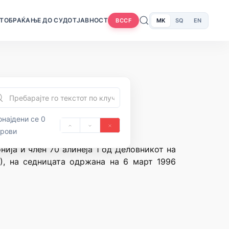
Т
ОБРАЌАЊЕ ДО СУДОТ
ЈАВНОСТ
MK
SQ
EN
BCCF
најдени се 0
орови
нија и член 70 алинеја 1 од Деловникот на
2), на седницата одржана на 6 март 1996