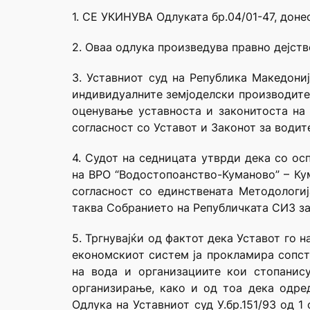
1. СЕ УКИНУВА Одлуката бр.04/01-47, дон
2. Оваа одлука произведува правно дејств
3. Уставниот суд на Република Македони
индивидуалните земјоделски производител
оценување уставноста и законитоста на 
согласност со Уставот и Законот за водит
4. Судот на седницата утврди дека со ос
на ВРО “Водостопоанство-Куманово” – Ку
согласност со единствената Методологи
таква Собранието на Републичката СИЗ за
5. Тргнувајќи од фактот дека Уставот го
економскиот систем ја прокламира сопст
на вода и организациите кои стопанис
организирање, како и од тоа дека одре
Одлука на Уставниот суд У.бр.151/93 од 1