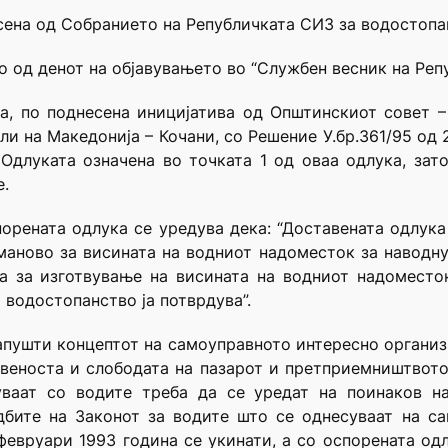
есена од Собранието на Републичката СИЗ за водостопа
о од денот на објавувањето во “Службен весник на Реп
ја, по поднесена иницијатива од Општинскиот совет 
и на Македонија – Кочани, со Решение У.бр.361/95 од 2
Одлуката означена во точката 1 од оваа одлука, зат
е.
порената одлука се уредува дека: “Доставената одлука 
маново за висината на водниот надоместок за наводну
ја за изготвување на висината на водниот надоместо
 водостопанство ја потврдува”.
 напушти концептот на самоуправното интересно организ
веноста и слободата на пазарот и претприемништвото
уваат со водите треба да се уредат на поинаков на
дбите на Законот за водите што се однесуваат на с
 февруари 1993 година се укинати, а со оспорената одлу