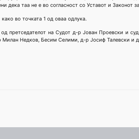
ни дека таа не е во согласност со Уставот и Законот з
 како во точката 1 од оваа одлука.
в од претседателот на Судот д-р Јован Проевски и с
р Милан Недков, Бесим Селими, д-р Јосиф Талевски и д-