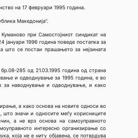
нство на 17 февруари 1995 година.
ублика Македонија”.
– Куманово при Самостојниот синдикат на
4 јануари 1996 година поведе постапка за
оа што се постаи прашањето за нејзината
бр.08-285 од 21.03.1995 година од страна
вање и одводнување за 1995 година, е во
к за наводнување и одводнување, и како
ирање, а како основа на новите односи во
, што значи и односите меѓу корисниците
чин, а не врз основа на самоуправното
амоуправното интересно организирање со
ка, која не е ниту објавена, се потврдува