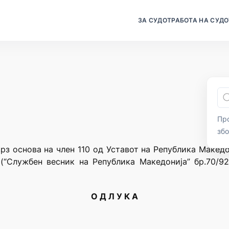
ЗА СУДОТ
РАБОТА НА СУДО
Про
зб
рз основа на член 110 од Уставот на Република Македо
(“Службен весник на Република Македонија” бр.70/9
О Д Л У К А