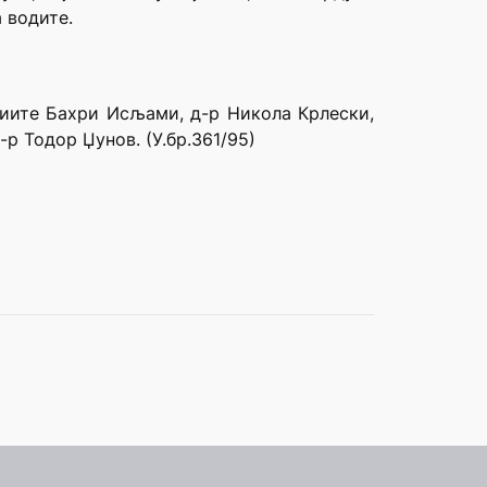
а водите.
удиите Бахри Исљами, д-р Никола Крлески,
р Тодор Џунов. (У.бр.361/95)