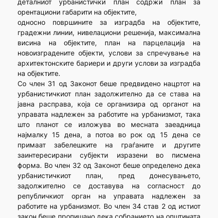
деталниот урбанистички план содржи план за
орентациони габарити на објектите,
односно површините за изградба на објектите,
градежни линии, нивелациони решенија, максимална
висина на објектите, план на парцелација на
новоизградените објекти, услови за спречување на
архитектонските бариери и други услови за изградба
на објектите.
Со член 31 од Законот беше предвидено нацртот на
урбанистичкиот план задолжително да се става на
јавна расправа, која се организира од органот на
управата надлежен за работите на урбанизмот, така
што планот се изложува во месната заеадница
најмалку 15 дена, а потоа во рок од 15 дена се
примаат забелешките на граѓаните и другите
заинтересирани субјекти изразени во писмена
форма. Во член 32 од Законот беше определено дека
урбанистичкиот план, пред донесувањето,
задолжително се доставува на согласност до
републичкиот орган на управата надлежен за
работите на урбанизмот. Во член 34 став 2 од истиот
закон беше пропишано дека собранието на општината