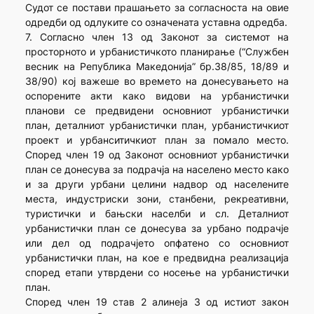
Судот се постави прашањето за согласноста на овие
одредби од одлуките со означената уставна одредба.
7. Согласно член 13 од Законот за системот на
просторното и урбанистичкото планирање (“Службен
весник на Република Македонија” бр.38/85, 18/89 и
38/90) кој важеше во времето на донесувањето на
оспорените акти како видови на урбанистички
планови се предвидени основниот урбанистички
план, деталниот урбанистички план, урбанистичкиот
проект и урбанситичкиот план за помало место.
Според член 19 од Законот основниот урбанистички
план се донесува за подрачја на населено место како
и за други урбани целини надвор од населените
места, индустриски зони, станбени, рекреативни,
туристички и бањски населби и сл. Деталниот
урбанистички план се донесува за урбано подрачје
или дел од подрачјето опфатено со основниот
урбанистички план, на кое е предвидна реализација
според етапи утврдени со носење на урбанистички
план.
Според член 19 став 2 алинеја 3 од истиот закон