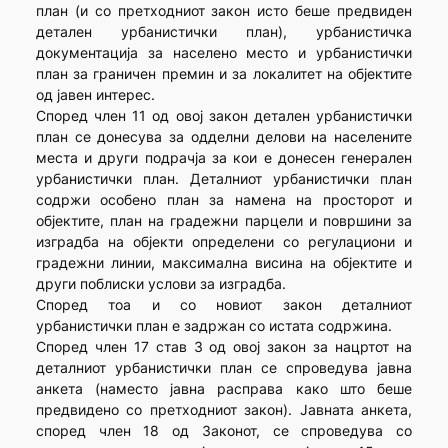
план (и со претходниот закон исто беше предвиден
детален урбанистички план), урбанистичка
документација за населено место и урбанистички
план за граничен премин и за локалитет на објектите
од јавен интерес.
Според член 11 од овој закон детален урбанистички
план се донесува за одделни делови на населените
места и други подрачја за кои е донесен генерален
урбанистички план. Деталниот урбанистички план
содржи особено план за намена на просторот и
објектите, план на градежни парцели и површини за
изградба на објекти определени со регулациони и
градежни линии, максимална висина на објектите и
други поблиски услови за изградба.
Според тоа и со новиот закон деталниот
урбанистички план е задржан со истата содржина.
Според член 17 став 3 од овој закон за нацртот на
деталниот урбанистички план се спроведува јавна
анкета (наместо јавна расправа како што беше
предвидено со претходниот закон). Јавната анкета,
според член 18 од Законот, се спроведува со