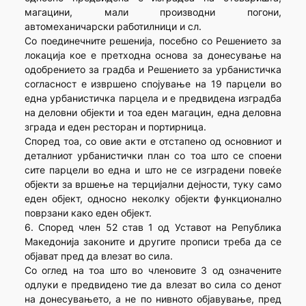
магацини, мали производни погони,
автомеханичарски работилници и сл.
Со поединечните решенија, посебно со Решението за
локација кое е претходна основа за донесување на
одобрението за градба и Решението за урбанистичка
согласност е извршено спојување на 19 парцели во
една урбанистичка парцела и е предвидена изградба
на деловни објекти и тоа еден магацин, една деловна
зграда и еден ресторан и портирница.
Според тоа, со овие акти е отстапено од основниот и
деталниот урбанистички план со тоа што се споени
сите парцели во една и што не се изградени повеќе
објекти за вршење на терцијални дејности, туку само
еден објект, односно неколку објекти функционално
поврзани како еден објект.
6. Според член 52 став 1 од Уставот на Република
Македонија законите и другите прописи треба да се
објават пред да влезат во сила.
Со оглед на тоа што во членовите 3 од означените
одлуки е предвидено тие да влезат во сила со денот
на донесувањето, а не по нивното објавување, пред