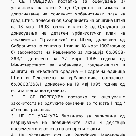
1. СЕ ПОВЕДУВА постапка за оценување а)
уставноста на член 3 од Одлуката за измена и
дополнување на основниот урбанистички план на
град Штип, донесена од Собранието на општина Штип
на 18 март 1993 година и член 3 од Одлуката за
донесување на детален урбанистички план на
локалитетот “Триаголник” во Штип, донесена од
Собранието на општина Штип на 18 март 1993година;
б) законитоста на Решението за локација бр.0803-
363/1, донесено на 22 март 1995 година од
Министерството за урбанизам, градежништво и
заштита на животната средина – Подрачна единица
Штип и Решението за урбанистичка согласност
бр.0803/368/1, донесено на 19 мај 1995 година од
истата подрачна единица.
2. НЕ СЕ ПОВЕДУВА постапка за оценување
законитоста на одлуките означени во точката 1 под ”
а” од ова решение.
3. НЕ СЕ УВАЖУВА барањето за запирање од
извршување на поединечните акти и дејствија
преземени врз основа на оспорените акти.
4. На Уставниот суд на Република Македонија