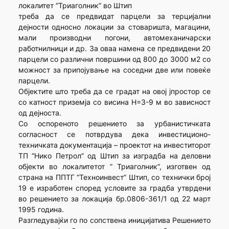
локалитет “Триаголник” во Штип
треба да се предвидат парцели за терцијални
дејности односно локации за стоваришта, магацини,
мали производни погони, автомеханичарски
работнилници и др. За оваа намена се предвидени 20
парцели со различни површини од 800 до 3000 м2 со
можност за припојување на соседни две или повеќе
парцели.
Објектите што треба да се градат на овој јпростор се
со катност приземја со висина Н=3-9 м во зависност
од дејноста.
Со оспореното решението за урбанистичката
согласност се потврдува дека инвестиционо-
техничката документација – проектот на инвеститорот
ТП “Нико Петрол” од Штип за изградба на деловни
објекти во локалитетот ” Триаголник”, изготвен од
страна на ППТГ “Техноинвест” Штип, со технички број
19 е изработен според условите за градба утврдени
во решението за локација бр.0806-361/1 од 22 март
1995 година.
Разгледувајќи го по сопствена иницијатива Решението