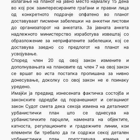
излагање на планот на јавно место најмалку 15 дена
во кој рок заинтересираните граѓани и правни лица
од конкретното подрачје опфатено во планот
доставуваат писмени забелешки на анкетни листови
до организаторот на анкетата. За јавната анкета
надлежното министерство изработува извештај со
образложение за неприфатените забелешки, кој се
доставува заедно со предлогот на планот на
усвојување.
Според член 20 од овој закон измените и
дополнувањата на плановите од член 7 на овој закон
се вршат во иста постапка пропишана за нивно
донесување, доколку со овој закон не е поинаку
уредено.
Имајќи ја предвид изнесената фактичка состојба и
законските одредби од поранешниот и сегашниот
закон Судот смета дека секоја измена на деталниот
урбанистички план што се однесува на
урбанистичките парцели, намената на објектите,
катноста, регулационите и градежните линии, кои
елементи би требало да ги содржи секој детален
урбанистички план, претставува измена и