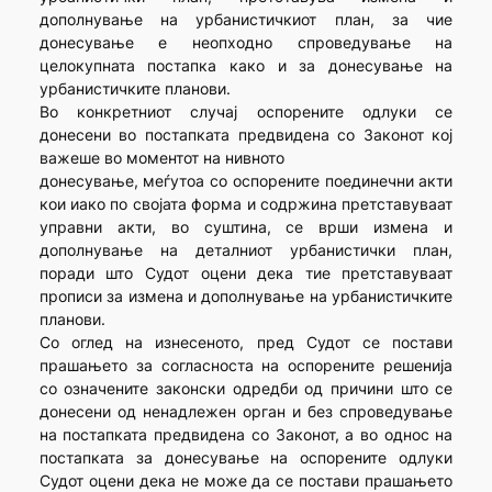
дополнување на урбанистичкиот план, за чие
донесување е неопходно спроведување на
целокупната постапка како и за донесување на
урбанистичките планови.
Во конкретниот случај оспорените одлуки се
донесени во постапката предвидена со Законот кој
важеше во моментот на нивното
донесување, меѓутоа со оспорените поединечни акти
кои иако по својата форма и содржина претставуваат
управни акти, во суштина, се врши измена и
дополнување на деталниот урбанистички план,
поради што Судот оцени дека тие претставуваат
прописи за измена и дополнување на урбанистичките
планови.
Со оглед на изнесеното, пред Судот се постави
прашањето за согласноста на оспорените решенија
со означените законски одредби од причини што се
донесени од ненадлежен орган и без спроведување
на постапката предвидена со Законот, а во однос на
постапката за донесување на оспорените одлуки
Судот оцени дека не може да се постави прашањето