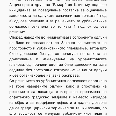
Акционерско друштво “Елмар” од Штип му поднесе
иницијатива за поведување постапка за оценување
законитоста на одлуките означени под точката 1 под
а) од ова решение и за решението за урбанистичка
согласност означено во точката 1 под б) од ова
решение.
Според наводите во иницијативата оспорените одлуки
не биле во согласност со Законот за системот на
просторното и урбанистичкото планирање, затоа што
биле донесени без да се почитува постапката за
донесување и изменување на урбанистичките
планови, од причини што тие биле донесени на иста
седница без претходно изготување на нацрт-одлуки
и без организирање на јавна расправа;
Со решението за урбанистичка согласност спротивно
на горе наведените одлуки, како и спротивно на
решението за локација е извршена пренамена на
опфатеното градежно земјиште и наместо изградба
на објекти за терцијални дејности е дадена дозвола
да се гради царински терминал за тешки возила, со
што всушност се менувал урбанистичкиот план и