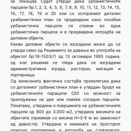
за локација Судот утврди дека урбанистичките
парцели бр.1, 2, 3, 4, 5, 6, 7, 8, 9, 10, 11, 12, 13, 14, 15,
16, 17, 18, 19 и 20 кои со оспорениот детален
урабанистички план се предвидени како посебни
урбанистички парцели се споени во една
урбанистичка парцела и е предвидена изградба на
деловни објекти.
Какви деловни објекти се изградени може да се
утврди само од Решението за давање во употреба на
објектот бр.19-1503//1 од 13 октомври 1995 година,
од кое решение се гледа дека се изградени
административна зграда, ресторан, магацин и
портирница.
Од изнесената фактичка состојба произлегува дека
со деталниот урбанистички план е утврден бројот на
урбанистичките парацели (20) со можност за
припојување на две или повеќе соседни парцели.
Понатаму, утврдена е површината на урбанистичките
парцели од 800 до 3.000 м2, утврдена висината на
објектите (приземје со висина Н=3-9 м во зависност
од дејноста). Утврдена е намената на просторот
односно предвидена е изградба на стоваришта,