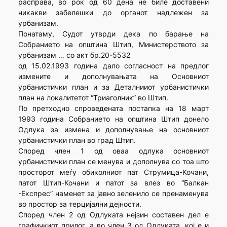
расправа, во рок од 60 дена не биле доставени
никакви забелешки до органот надлежен за
урбанизам.
Понатаму, Судот утврди дека по барање на
Собранието на општина Штип, Министерството за
урбанизам … со акт бр.20-5532
од 15.02.1993 година дало согласност на предлог
измените и дополнувањата на Основниот
урбанистички план и за Деталнииот урбанистички
план на локалитетот “Триаголник” во Штип.
По претходно спроведената постапка на 18 март
1993 година Собранието на општина Штип донело
Одлука за измена и дополнување на основниот
урбанистички план во град Штип.
Според член 1 од оваа одлука основниот
урбанистички план се менува и дополнува со тоа што
просторот меѓу обиколниот пат Струмица-Кочани,
патот Штип-Кочани и патот за влез во “Балкан
-Експрес” наменет за јавно зеленило се пренаменува
во простор за терцијални дејности.
Според член 2 од Одлуката нејзин составен дел е
графичкиот прилог, а во член 3 од Одлуката, кој е и