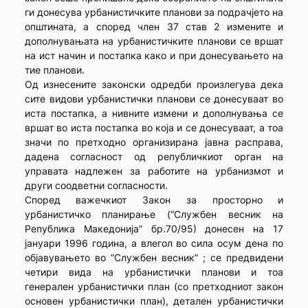
ги донесува урбанистичките планови за подрачјето на
општината, а според член 37 став 2 измените и
дополнувањата на урбанистичките планови се вршат
на ист начин и постапка како и при донесувањето на
тие планови.
Од изнесените законски одредби произлегува дека
сите видови урбанистички планови се донесуваат во
иста постапка, а нивните измени и дополнувања се
вршат во иста постапка во која и се донесуваат, а тоа
значи по претходно организирана јавна расправа,
дадена согласност од републичкиот орган на
управата надлежен за работите на урбанизмот и
други соодветни согласности.
Според важечкиот Закон за просторно и
урбанистичко планирање (“Службен весник на
Република Македонија” бр.70/95) донесен на 17
јануари 1996 година, а влегол во сила осум дена по
објавувањето во “Службен весник” ; се предвидени
четири вида на урбанистички планови и тоа
генерален урбанистички план (со претходниот закон
основен урбанистички план), детален урбанистички