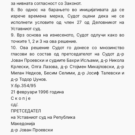
за нивната согласност со Законот.
8. Во однос на барањето во иницијативата да се
изрече времена мерка, Судот оцени дека не се
исполнети условите од член 27 од Деловникот на
Уставниот суд.
9. Врз основа на изнесеното, Судот одлучи како во
точките 1, 2 и 3 на ова решение.
10. Ова решение Судот го донесе со мнозинство
гласови во состав од претседателот на Судот д-р
Јован Проевски и судиите Бахри Исљами, д-р Никола
Крлески, Олга Лазова, д-р Стојмен Михајловски, д-р
Милан Недков, Бесим Селими, д-р Јосиф Талевски и
д-р Тодор Џунов.
У.бр.354/95
21 февруари 1996 година
С к о п ј е
сд/.
ПРЕТСЕДАТЕЛ
на Уставниот суд на Република
Македонија
д-р Јован Проевски