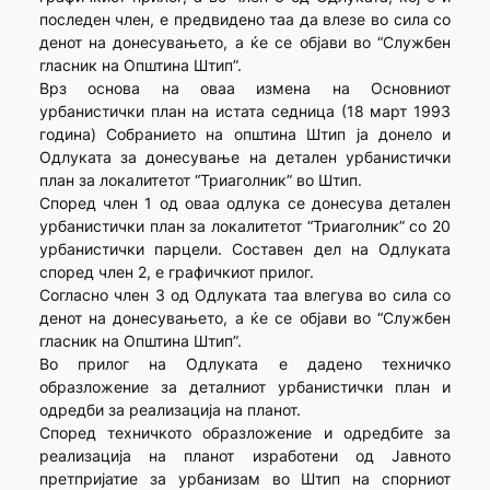
последен член, е предвидено таа да влезе во сила со
денот на донесувањето, а ќе се објави во “Службен
гласник на Општина Штип”.
Врз основа на оваа измена на Основниот
урбанистички план на истата седница (18 март 1993
година) Собранието на општина Штип ја донело и
Одлуката за донесување на детален урбанистички
план за локалитетот “Триаголник” во Штип.
Според член 1 од оваа одлука се донесува детален
урбанистички план за локалитетот “Триаголник” со 20
урбанистички парцели. Составен дел на Одлуката
според член 2, е графичкиот прилог.
Согласно член 3 од Одлуката таа влегува во сила со
денот на донесувањето, а ќе се објави во “Службен
гласник на Општина Штип”.
Во прилог на Одлуката е дадено техничко
образложение за деталниот урбанистички план и
одредби за реализација на планот.
Според техничкото образложение и одредбите за
реализација на планот изработени од Јавното
претпријатие за урбанизам во Штип на спорниот