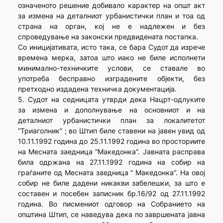
означеното решение добивало карактер на општ акт
за измена на деталниот урбанистички план и тоа од
страна на орган, кој не е надлежен и без
спроведување на законски предвидената постапка.
Со иницијативата, исто така, се бара Судот да изрече
времена мерка, затоа што иако не биле исполнети
минимално-техничките услови, се ставале во
употреба бесправно изградените објекти, без
претходно издадена техничка документација.
5. Судот на седницата утврди дека Нацрт-одлуките
за измена и дополнување на основниот и на
деталниот урбанистички план за локалитетот
“Триаголник” ; во Штип биле ставени на јавен увид од
10.11.1992 година до 25.11.1992 година во просториите
на Месната заедница “Македонка”. Јавната расправа
била одржана на 27.11.1992 година на собир на
граѓаните од Месната заедница ” Македонка”. На овој
собир не биле дадени никакви забелешки, за што е
составен и посебен записник бр.16/92 од 27.11.1992
година. Во писмениот одговор на Собранието на
општина Штип, се наведува дека по завршената јавна