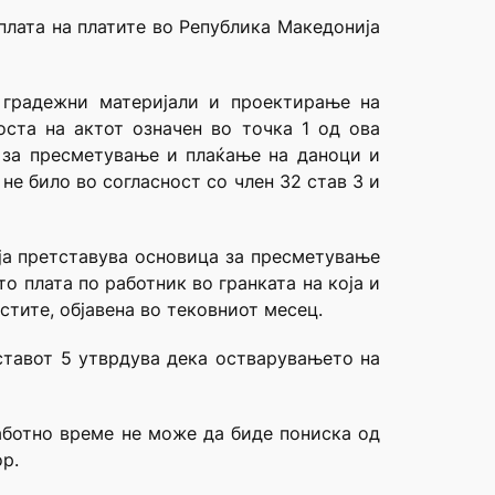
плата на платите во Република Македонија
а градежни материјали и проектирање на
ста на актот означен во точка 1 од ова
а за пресметување и плаќање на даноци и
не било во согласност со член 32 став 3 и
оја претставува основица за пресметување
о плата по работник во гранката на која и
стите, објавена во тековниот месец.
 ставот 5 утврдува дека остварувањето на
работно време не може да биде пониска од
р.