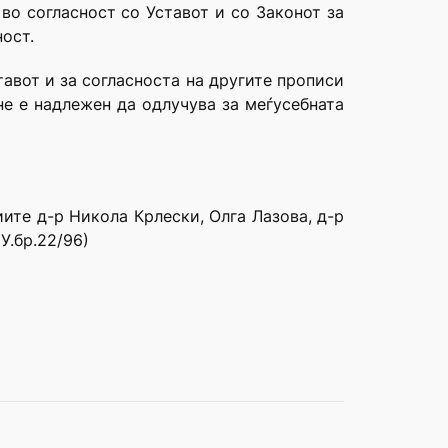
 во согласност со Уставот и со Законот за
ост.
тавот и за согласноста на другите прописи
не е надлежен да одлучува за меѓусебната
ите д-р Никола Крлески, Олга Лазова, д-р
У.бр.22/96)