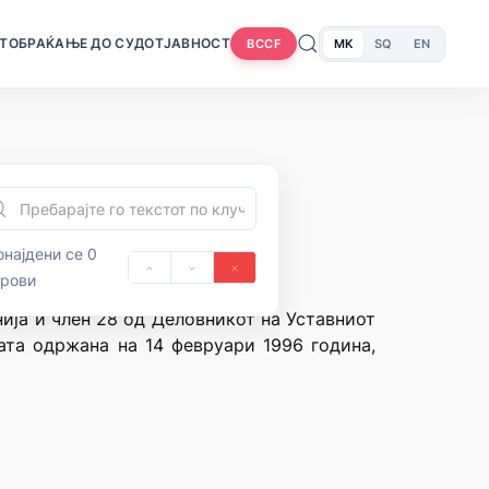
Т
ОБРАЌАЊЕ ДО СУДОТ
ЈАВНОСТ
MK
SQ
EN
BCCF
најдени се 0
орови
нија и член 28 од Деловникот на Уставниот
цата одржана на 14 февруари 1996 година,