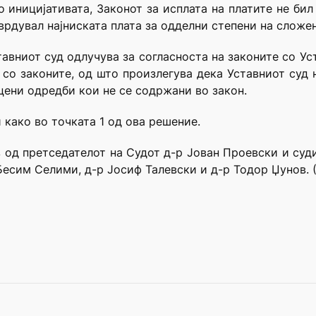
 иницијативата, Законот за исплата на платите не бил
врдувал најниската плата за одделни степени на сложен
ставниот суд одлучува за согласноста на законите со Ус
 со законите, од што произлегува дека Уставниот суд 
цени одредби кои не се содржани во закон.
 како во точката 1 од ова решение.
в од претседателот на Судот д-р Јован Проевски и суди
есим Селими, д-р Јосиф Талевски и д-р Тодор Џунов. (