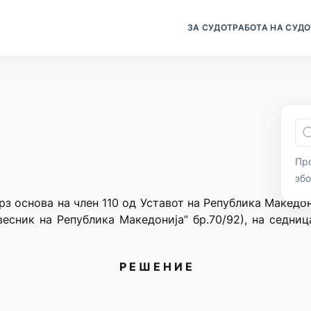
ЗА СУДОТ
РАБОТА НА СУДО
Про
зб
рз основа на член 110 од Уставот на Република Македо
есник на Република Македонија” бр.70/92), на седни
Р Е Ш Е Н И Е