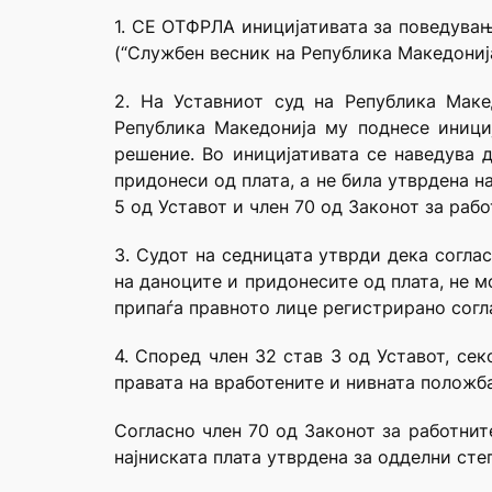
1. СЕ ОТФРЛА иницијативата за поведувањ
(“Службен весник на Република Македонија
2. На Уставниот суд на Република Маке
Република Македонија му поднесе иници
решение. Во иницијативата се наведува 
придонеси од плата, а не била утврдена н
5 од Уставот и член 70 од Законот за раб
3. Судот на седницата утврди дека согла
на даноците и придонесите од плата, не м
припаѓа правното лице регистрирано согла
4. Според член 32 став 3 од Уставот, се
правата на вработените и нивната положба
Согласно член 70 од Законот за работнит
најниската плата утврдена за одделни ст