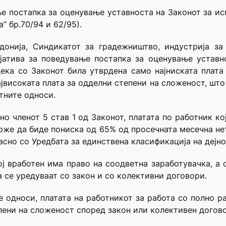
е постапка за оценување уставноста на Законот за ис
” бр.70/94 и 62/95).
донија, Синдикатот за градежништво, индустрија з
јатива за поведување постапка за оценување уставно
дека со Законот била утврдена само најниската плат
ајвисоката плата за одделни степени на сложеност, што 
отните односи.
сно членот 5 став 1 од Законот, платата по работник к
оже да биде пониска од 65% од просечната месечна нет
сно со Уредбата за единствена класификација на дејно
кој вработен има право на соодветна заработувачка, а
 се уредуваат со закон и со колективни договори.
е односи, платата на работникот за работа со полно 
епени на сложеност според закон или колективен догово