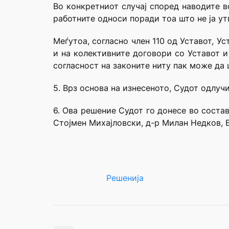
Во конкретниот случај според наводите во
работните односи поради тоа што не ја ут
Меѓутоа, согласно член 110 од Уставот, У
и на колективните договори со Уставот и
согласност на законите ниту пак може да 
5. Врз основа на изнесеното, Судот одлучи
6. Ова решение Судот го донесе во соста
Стојмен Михајловски, д-р Милан Недков, Б
Решенија