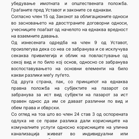
убедување имотната и општествената положба.
Граѓаните пред Уставот и законите се еднакви.
Согласно член 15 од Законот за облигационите односи
во засновањето на двостграните договорни односи,
учесниците поаѓаат од начелото на еднаква вредност
на взаемните давања.
Од изнесената одредба на член 9 од Уставот,
произлегува дека со неа се забранува и се исклучува
секаква привилегија и облик на повластување од
секој вид и по било кој основ, односно се забранува
воспоставувањето на основни елементи на било
какви разлики меѓу луѓето.
Од друга страна, пак, со принципот на еднаква
правна положба на субјектите на пазарот се
забранува за ист вид субјекти на пазарот за ист
правен однос да им се даваат различни по вид и
обем права и обврски.
Со оглед на тоа што во член 24 став 3 од оспорената
одлука не се прави разлика дали корисниците на
комуналните услуги односно корисниците на улична
канализација живеат во индивидуални или