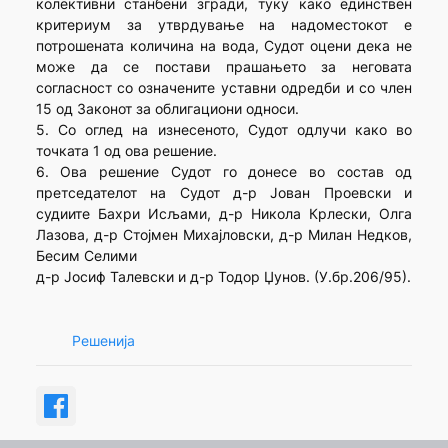
колективни станбени згради, туку како единствен
критериум за утврдување на надоместокот е
потрошената количина на вода, Судот оцени дека не
може да се постави прашањето за неговата
согласност со означените уставни одредби и со член
15 од Законот за облигациони односи.
5. Со оглед на изнесеното, Судот одлучи како во
точката 1 од ова решение.
6. Ова решение Судот го донесе во состав од
претседателот на Судот д-р Јован Проевски и
судиите Бахри Исљами, д-р Никола Крлески, Олга
Лазова, д-р Стојмен Михајловски, д-р Милан Недков,
Бесим Селими
д-р Јосиф Талевски и д-р Тодор Џунов. (У.бр.206/95).
Решенија