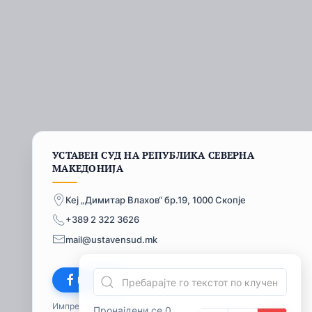
УСТАВЕН СУД НА РЕПУБЛИКА СЕВЕРНА
МАКЕДОНИЈА
Кеј „Димитар Влахов“ бр.19, 1000 Скопје
+389 2 322 3626
mail@ustavensud.mk
Facebook
Импресум
© 2026
Пронајдени се 0