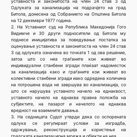
уставноста и законитоста на член 24 став 3 од
Одлуката за канализација на подрачјето на град
Битола, донесена од Собранието на Општина Битола
на 12 декември 1977 година.
2. На Уставниот суд на Република Македонија Гого
Видимче и 30 други подносители од Битола му
поднесе иницијатива за поведување постапка за
оценување уставноста и законитоста на член 24 став
3 од одлуката означена во точката 1 од ова решение,
затоа што со неа граѓаните кои живеат во
индивидуални станбени згради плаќаат надоместок
за канализација како и граѓаните кои живеат во
колективни станбени згради иако одредена количина
на потрошена вода не завршува во канализација, со
што се нарушува уставното начело на еднаквост,
уставното начело на еднаква правна положба на
субјектите, на пазарот и начелото на еднаква
вредност на взаемните давања.
3. На седницата Судот утврди дека со оспорената
одлука се регулираат услови за изградба,
одржување, реконструкција и користење на
градската канализациона мрежа и објекти на неа.