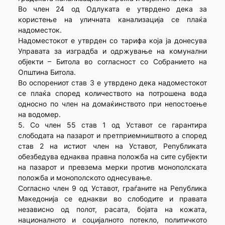
Во член 24 од Одлуката е утврдено дека за
користење на уличната канализација се плаќа
надоместок.
Надоместокот е утврден со тарифа која ја донесува
Управата за изградба и одржување на комунални
објекти – Битола во согласност со Собранието на
Општина Битола.
Во оспорениот став 3 е утврдено дека надоместокот
се плаќа според количеството на потрошена вода
односно по член на домаќинството при непостоење
на водомер.
5. Со член 55 став 1 од Уставот се гарантира
слободата на пазарот и претприемништвото а според
став 2 на истиот член на Уставот, Републиката
обезбедува еднаква правна положба на сите субјекти
на пазарот и превзема мерки против монополската
положба и монополското однесување.
Согласно член 9 од Уставот, граѓаните на Република
Македонија се еднакви во слободите и правата
независно од полот, расата, бојата на кожата,
националното и социјалното потекло, политичкото