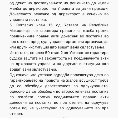
од денот на доставувањето на решението да изјави
жалба до директорот на Управата за јавни приходи.
Донесеното решение од директорот е конечно во
управната постапка.
5. Согласно член 15 од Уставот на Република
Македонија, се гарантира правото на жалба против
поединечните правни акти донесени во постапка во
прв степен пред суд, управен орган или организација
или други институции што вршат јавни овластувања.
Исто така, со член 50 став 2 од Уставот се гарантира
судска заштита на законитоста на поединечните акти
на државната управа и на другите институции што
вршат јавни овластувања.
Од означените уставни одредби произлегува дека со
гарантирањето на правото на жалба всушност треба
да се обезбеди двостепеност во одлучувањето,
однсоно да се обезбеди во второстепената постапка
по жалбата против поединечните правни акти
донесени во постапка во прв степен, да одлучува
орган кој не учествувал во одлучувањето во прв
степен.