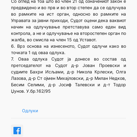
Со оглед на тоа што во член 21 од означениот закон е
предвидено и во прв и во втор степен да се одлучува
во рамките на ист орган, односно во рамките на
Управата за јавни приходи, Судот оцени дека ваквиот
начин на одлучување претставува само еден вид
контрола, а не и одлучување на второстепен орган по
жалба, во смисла на член 15 од Уставот.
6. Врз основа на изнесеното, Судот одлучи како во
точката 1 од оваа одлука.
7. Оваа одлука Судот ја донесе во состав од
претседателот на Судот д-р Јован Проевски и
судиите Бахри Исљами, д-р Никола Крлески, Олга
Лазова, д-р Ст ојмен Михајловски, д-р Милан Недков,
Бесим Селими, д-р Јосиф Талевски и д-т Тодор
Џунов. У.бр.162/95
Одлуки