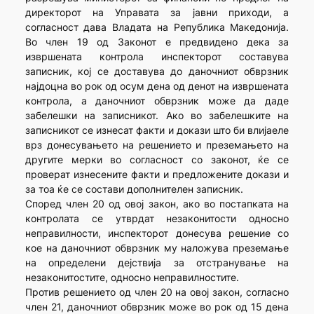
директорот на Управата за јавни приходи, а
согласност дава Владата на Република Македонија.
Во член 19 од Законот е предвидено дека за
извршената контрола инспекторот составува
записник, кој се доставува до даночниот обврзник
најдоцна во рок од осум дена од денот на извршената
контрола, а даночниот обврзник може да даде
забелешки на записникот. Ако во забелешките на
записникот се изнесат факти и докази што би влијаеле
врз донесувањето на решението и преземањето на
другите мерки во согласност со законот, ќе се
проверат изнесените факти и предложените докази и
за тоа ќе се состави дополнителен записник.
Според член 20 од овој закон, ако во постапката на
контролата се утврдат незаконитости односно
неправилности, инспекторот донесува решение со
кое на даночниот обврзник му наложува преземање
на определени дејствија за отстранување на
незаконитостите, односно неправилностите.
Против решението од член 20 на овој закон, согласно
член 21, даночниот обврзник може во рок од 15 дена