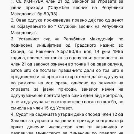
1. СЕ УКИНУВА член 21 од Законот за Управата за
јавни приходи (“Службен весник на Република
Македонија” бр.80/93).
2. Оваа одлука произведува правно дејство од денот
на објавувањето во ” Службен весник на Република
Македонија”.
3. Уставниот суд на Република Македонија, по
поднесена иницијатива од Градското казино во
Охрид, со Решение У.бр.190/95 код 14 јуни 1995
година, поведе постапка за оценување уставноста на
член 21 од законот означен во точка 1 од оваа одлука,
затоа што се постави прашањето дали со тоа што е
предвидено и во прв и во втор степен да се одлучува
во рамките на ист орган, односно во рамките на
Управата за јавни приходи, ваквиот начин на
одлучување не претставува само еден вид контрола,
а не и одлучување во второстепен орган по жалба, во
смисла на член 15 од Уставот.
4. Судот на седницата утврди дека според член 12 од
Законот за управата на јавните приходи контролата ја
вршат даночни инспектори кои ги назначува и
разрешува министерот за финансии по предлог на