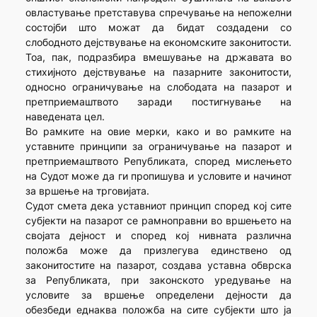
овластување претставува спречување на непожелни
состојби што можат да бидат создадени со
слободното дејствување на економските законитости.
Тоа, пак, подразбира вмешување на државата во
стихијното дејствување на пазарните законитости,
односно ограничување на слободата на пазарот и
претприемаштвото заради постигнување на
наведената цел.
Во рамките на овие мерки, како и во рамките на
уставните принципи за ограничување на пазарот и
претприемаштвото Републиката, според мислењето
на Судот може да ги пропишува и условите и начинот
за вршење на трговијата.
Судот смета дека уставниот принцип според кој сите
субјекти на пазарот се рамноправни во вршењето на
својата дејност и според кој нивната различна
положба може да призлегува единствено од
законитостите на пазарот, создава уставна обврска
за Републиката, при законското уредување на
условите за вршење определени дејности да
обезбеди еднаква положба на сите субјекти што ја