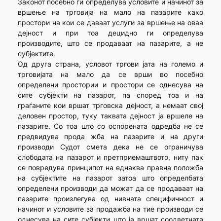
Законот посебно ги определува условите и начинот за
вршење на трговија на мало на пазарите како
простори на кои се даваат услуги за вршење на оваа
дејност и при тоа децидно ги определува
производите, што се продаваат на пазарите, а не
субјектите.
Од друга страна, условот тргови јата на големо и
трговијата на мало да се врши во посебно
определени простории и простори се однесува на
сите субјекти на пазарот, па според тоа и на
граѓаните кои вршат трговска дејност, а немаат свој
деловен простор, туку таквата дејност ја вршеле на
пазарите. Со тоа што со оспорената одредба не се
предвидува прода жба на пазарите и на други
производи Судот смета дека не се ограничува
слободата на пазарот и претприемаштвото, ниту пак
се повредува принципот на еднаква правна положба
на субјектите на пазарот затоа што определбата
определени производи да можат да се продаваат на
пазарите произлегува од нивната специфичност и
начинот и условите за продажба на тие производи се
однесува на сите субјекти што ја вршат соодветната