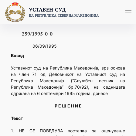
Skip
УСТАВЕН СУД
to
НА РЕПУБЛИКА СЕВЕРНА МАКЕДОНИЈА
content
259/1995-0-0
06/09/1995
Вовед
Уставниот суд на Република Македонија, врз основа
на член 71 од Деловникот на Уставниот суд на
Република Македонија (“Службен весник на
Република Македонија” бр.70/92), на седницата
одржана на 6 септември 1995 година, донесе
Р Е Ш Е Н И Е
Текст
1. НЕ СЕ ПОВЕДУВА постапка за оценување