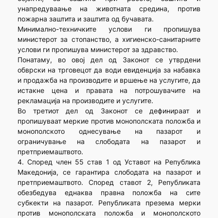
унапредуваање на животната средина, против
пожарна заштита и заштита од бучавата.
Минимално-техничките услови ги пропишува
министерот за стопанство, а хигиенско-санитарните
услови ги пропишува министерот за здравство.
Понатаму, во овој дел од Законот се утврдени
обврски на трговецот да води евиденција за набавка
и продажба на производите и вршење на услугите, да
истакне цена и правата на потрошувачите на
рекламација на производите и услугите.
Во третиот дел од Законот се дефинираат и
пропишуваат меркие против монополската положба и
монополското однесување на пазарот и
ограничување на слободата на пазарот и
претприемаштвото.
4. Според член 55 став 1 од Уставот на Република
Македонија, се гарантира слободата на пазарот и
претприемаштвото. Според ставот 2, Републиката
обезбедува еднаква правна положба на сите
субкекти на пазарот. Републиката презема мерки
против монополската положба и монополското