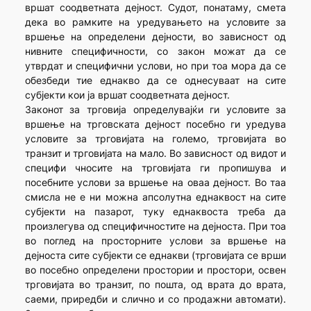
вршат соодветната дејност. Судот, понатаму, смета
дека во рамките на уредувањето на условите за
вршење на определени дејности, во зависност од
нивните специфичности, со закон можат да се
утврдат и специфични услови, но при тоа мора да се
обезбеди тие еднакво да се однесуваат на сите
субјекти кои ја вршат соодветната дејност.
Законот за трговија определувајќи ги условите за
вршење на трговската дејност посебно ги уредува
условите за трговијата на големо, трговијата во
транзит и трговијата на мало. Во зависност од видот и
специфи чносите на трговијата ги пропишува и
посебните услови за вршење на оваа дејност. Во таа
смисла не е ни можна апсолутна еднаквост на сите
субјекти на пазарот, туку еднаквоста треба да
произлегува од специфичностите на дејноста. При тоа
во поглед на просторните услови за вршење на
дејноста сите субјекти се еднакви (трговијата се врши
во посебно определени простории и простори, освен
трговијата во транзит, по пошта, од врата до врата,
саеми, приредби и слично и со продажни автомати).