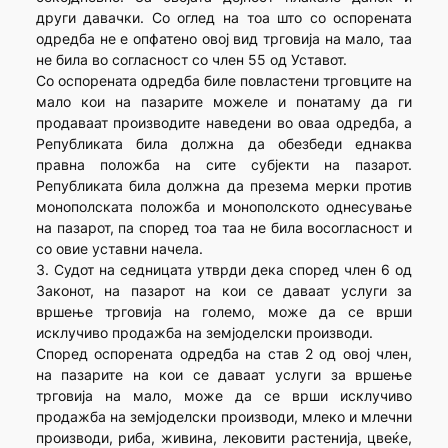
други давачки. Со оглед на тоа што со оспорената
одредба не е опфатено овој вид трговија на мало, таа
не била во согласност со член 55 од Уставот.
Со оспорената одредба биле повластени трговците на
мало кои на пазарите можеле и понатаму да ги
продаваат производите наведени во оваа одредба, а
Републиката била должна да обезбеди еднаква
правна положба на сите субјекти на пазарот.
Републиката била должна да презема мерки против
монополската положба и монополското однесување
на пазарот, па според тоа таа не била восогласност и
со овие уставни начела.
3. Судот на седницата утврди дека според член 6 од
Законот, на пазарот на кои се даваат услуги за
вршење трговија на големо, може да се врши
исклучиво продажба на земјоделски производи.
Според оспорената одредба на став 2 од овој член,
на пазарите на кои се даваат услуги за вршење
трговија на мало, може да се врши исклучиво
продажба на земјоделски производи, млеко и млечни
производи, риба, живина, лековити растенија, цвеќе,