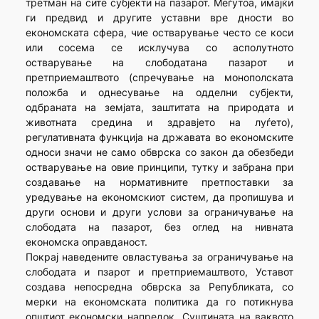
третман на сите субјекти на пазарот. Меѓутоа, имајќи
ги предвид и другите уставни вре дности во
економската сфера, чие остварување често се коси
или сосема се исклучува со асполутното
остварување на слободатана пазарот и
претприемаштвото (спречување на монополската
положба и однесување на одделни субјекти,
одбраната на земјата, заштитата на природата и
животната средина и здравјето на луѓето),
регулативната функција на државата во економските
односи значи не само обврска со закон да обезбеди
остварување на овие принципи, тутку и забрана при
создавање на нормативните претпоставки за
уредување на економскиот систем, да пропишува и
други основи и други услови за ограничување на
слободата на пазарот, без оглед на нивната
економска оправданост.
Покрај наведените овластувања за ограничување на
слободата и пзарот и претприемаштвото, Уставот
создава непосредна обврска за Републиката, со
мерки на економската политика да го потикнува
општиот економски напредок. Суштината на ваквото