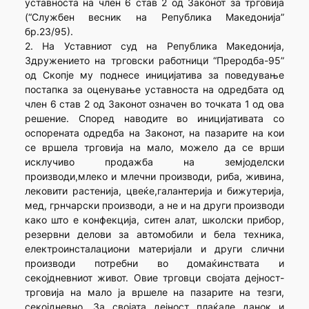
уставноста на член 6 став 2 од Законот за трговија
(“Службен весник на Република Македонија”
бр.23/95).
2. На Уставниот суд на Република Македонија,
Здружението на трговски работници “Преродба-95”
од Скопје му поднесе иницијатива за поведување
постапка за оценување уставноста на одредбата од
член 6 став 2 од Законот означен во точката 1 од ова
решение. Според наводите во иницијативата со
оспорената одредба на Законот, на пазарите на кои
се вршела трговија на мало, можело да се врши
исклучиво продажба на земјоделски
производи,млеко и млечни производи, риба, живина,
лековити растенија, цвеќе,галантерија и бижутерија,
мед, грнчарски производи, а не и на други производи
како што е конфекција, ситен алат, школски прибор,
резервни делови за автомобили и бела техника,
електроинсталациони материјали и други слични
производи потребни во домаќинствата и
секојдневниот живот. Овие трговци својата дејност-
трговија на мало ја вршеле на пазарите на тезги,
секојдневно. За својата дејност плаќале данок и