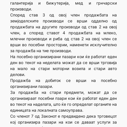
галантерија и бижутерија, мед и грнчарски
производи.
Според став 3 од овој член продажбата на
земјоделските производи се врши одделно од
продажбата на другите производи од став 2 на овој
член, а според ставот 4 продажбата на млеко,
млечни производи и риба од став 2 на овој член се
врши во посебни простории, наменети исклучително
за продажба на тие производи.
На посебно организирани пазари кои ќе работат еден
ден во текот на неделата можат да се врши трговија
на мало на стари моторни возила и стари авто
делови.
Продажба на добиток се врши на посебно
организирани пазари.
За продажба на стари предмети, можат да се
организираат посебни пзари кои ќе работат еден ден
во текот на наделата, што ќе го определат органите на
единицата на локалната самоуправа.
Со членот 7 од Законот е предвидено дека трговецот
кој организира пазари на кои се даваат услуги за