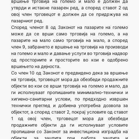
вршење трговија на големо и мало е должен да
утврди и истакне пазарен ред, а според ставот 2 од
овој член трговецот е должен да се придржува на
пазарниот ред.
Според членот 8 од Законот на пазарите на големо
може да се врши само трговија на големо, а на
пазарите на мало само трговија на мало, а според
член 9, забрането е вршење на трговија на производи
на големо и мало и давање услуги во трговија надвор
од просториите и просторите во кои е одобрено
вршењето на дејноста.
Со член 10 од Законот е предвидено дека за вршење
на трговија, трговецот мора да обезбеди продажните
објекти во кои се врши трговија на големо и мало, да
ги исполнуваат пропишаните минимално-технички и
хигиено-санитарни услови, по предходно извршен
технички преглед и добиена употребна дозвола за
објектот, а според ставот 2, покрај условите од ставот
1 од овој член, трговецот мора да обезбеди
продажните објекти да ги исполнуваат условите
пропишани со Законот за инвестициона изградба на
објекти, за заштита при работа, заштита и