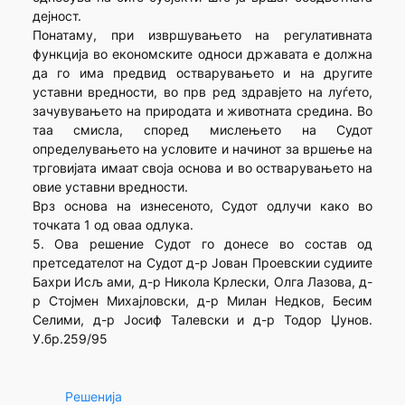
дејност.
Понатаму, при извршувањето на регулативната
функција во економските односи државата е должна
да го има предвид остварувањето и на другите
уставни вредности, во прв ред здравјето на луѓето,
зачувувањето на природата и животната средина. Во
таа смисла, според мислењето на Судот
определувањето на условите и начинот за вршење на
трговијата имаат своја основа и во остварувањето на
овие уставни вредности.
Врз основа на изнесеното, Судот одлучи како во
точката 1 од оваа одлука.
5. Ова решение Судот го донесе во состав од
претседателот на Судот д-р Јован Проевскии судиите
Бахри Исљ ами, д-р Никола Крлески, Олга Лазова, д-
р Стојмен Михајловски, д-р Милан Недков, Бесим
Селими, д-р Јосиф Талевски и д-р Тодор Џунов.
У.бр.259/95
Решенија