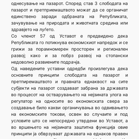
однесување на пазарот. Според став 3 слободата на
пазарот и претприемаштвото можат да се органичат
единствено заради одбраната на Републиката,
зачувување на природата и животната средина или
здравјето на луѓето.
Со членот 57 од Уставот е предвидено дека
Републиката го потикнува економскиот напредок и се
грижи за порамномерен просторен и регионален
развој; како и за побрз развој на стопански
недоволно развиените подрачја.
Од наведените уставни одредби произлегува дека
основните принципи слободата на пазарот и
претпиремаштвото и правната еднаквост на сите
субјекти на пазарот создаваат забрана за државата
во процесот на остварувањето на нејзината улога на
регулатор на односите во економската свера за
создавање било какви органичувања во одвивањето
на економските токови, освен во случаите и под
условите што се непосредно утврдени во Уставот, а
во вршењето на нејзината заштитна функција овие
принципи ја обврзуваат државата на еднаков правен