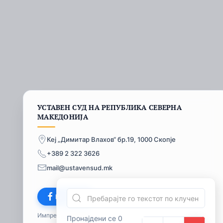
УСТАВЕН СУД НА РЕПУБЛИКА СЕВЕРНА
МАКЕДОНИЈА
Кеј „Димитар Влахов“ бр.19, 1000 Скопје
+389 2 322 3626
mail@ustavensud.mk
Facebook
Импресум
© 2026
Пронајдени се 0