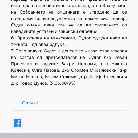
изградба на пречистителна станица, а со Заклучокот
на Собранието на општината е утврдено да се
продолжи со издвојувањето на наменскиот денар,
Судот оцени дека тие не се во согласност со
наведените уставни и законски одредби.
6. Врз основа на изнесеното, Судот одлучи како во
точката 1 од оваа одлука.
7. Оваа одлука Судот ја донесе со мнозинство гласови
во состав од претседателот на Судот д-р Јован
Проевски и судиите Бахри Исљами, д-р Никола
Крлески, Олга Лазова, д-р Стојмен Михајловски, д-р
Милан Недков, Бесим Селими, д-р Јосиф Талевски и
д-р Тодор Џунов. (У.бр.88/95).
Одлуки