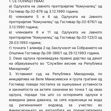
1. СЕ ПОНИШТУВААТ
а) Одлуката на Јавното претпријатие “Комуналец” од
Гостивар бр.02-876 од 3.12.1990 година;
б) членовите 5 и 6 од Одлуката на Јавното
претпријатие “Комуналец” од Гостивар бр.02-876/1 од
3.12.1990 година;
в) членовите 6 и 11 од Одлуката на Јавното
претпријатие “Комуналец” од Гостивар бр.02-123/3 од
29.03.1993 година;
г) точката 1 алинеја 2 од Заклучокот на Собранието на
Општина Гостивар бр.08-386/1 од 29.12.1993 година.
2. Оваа одлука произведува правно дејство од денот
на објавувањето во “Службен весник на Република
Македонија”.
3. Уставниот суд на Република Македонија, по
иницијатива на Веле Манасиевски и група граѓани од
Гостивар поведе постапка за оценување уставноста
и законитоста на актите означени во точка 1 од оваа
одлука, поради тоа што со оспорените одлуки е
воведена јавна давачка, за сите корисници на вода
од регионалниот водовод за учество во
финансирањето на изградбата на пречистителната