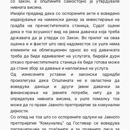
со закон, а општините самостојно ја утврдувале
нивната висина.
Имајќи предвид дека со оспорените акти е воведено
издвојување на наменски денар за инвестирање на
градба на пречистителната станица, Судот оцени
дека е тоа всушност вид на јавна давачка која треба
државата да ја утврди со Закон. Во прилог на оваа
оценка е и фактот што овој надоместок се уште нема
елементи на облигационен однос во кој давачката
треба да биде едвивалент на услугата, бидејќи дури
откако пречистителната станица ќе биде готова може
да стане збор за давање и наплаќање на услуга.
Од изнесените уставни и законски одредби
произлегува дека Општината не е овластена да
воведува даноци и други јавни давачки за
финансирање на јавните потреби, ниту да ја
определува нивната висина, а уште помалку тоа
може да го прави Јавното претпријатие за комунални
дејности.
Со оглед на тоа што со оспорените одлуки на Јавното
претпријатие “Комуналец” од Гостивар се воведува
партиципација за граѓаните и за правните лица за