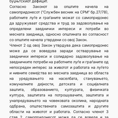
буџњтскиот дефицит.
Согласно Законот за општите начела на
самопридонесот (“Службен весник на СРМ” бр.27/78),
работните луѓе и граѓаните можат со самопридонес
да здружуваат средства и труд за задоволување на
определени заеднички интереси и потреби во
месната заедница, односно општината во согласност
со општите начела утврдени со овој Закон.
Членот 2 од овој Закон утврдува дека самопридонес
може да се воведува заради остварување на
заеднички интереси и солидарно задоволување на
заедничките потреби на работните луѓе и граѓаните од
непосреден интерес за животот и работата на луѓето
и нивните семејства во месната заедница во областа
на уредувањето на населбата, станувањето,
комуналните дејности, детската и социјалната
заштита, образованието, културата, физичката
култура, заштитата на потрошувачите, заштитата и
унапредувањето на човековата околина, народната
одбрана, општествената самозаштита и другите
области на животот и работата. Согласно членот 3
став 2, самопридонесот може да се воведе и за