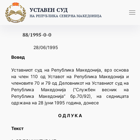
Skip
УСТАВЕН СУД
to
НА РЕПУБЛИКА СЕВЕРНА МАКЕДОНИЈА
content
88/1995-0-0
28/06/1995
Вовед
Уставниот суд на Република Македонија, врз основа
на член 110 од Уставот на Република Македонија и
членовите 70 и 79 од Деловникот на Уставниот суд на
Република Македонија (“Службен весник на
Република Македонија” бр.70/92), на седницата
одржана на 28 јуни 1995 година, донесе
О Д Л У К А
Текст