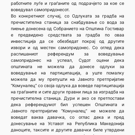
работните луѓе и граѓаните од подрачјето за кое се
воведувал самопридонесот.
Во конкретниот случај, со Одлуката за градба на
пречистителна станица за снабдување со вода за
пиење донесена од Собранието на Општина Гостивар
е предвидено средствата за градба по оваа
инвестиција да се обезбедат покрај од другите
извори и од местен самопридонес. Со оглед дека
распишаниот референдум за воведување
самопридонес на успеал, Судот оцени дека
општината не можела да донесе одлуки за
воведување на партиципација, а уште помалку
можела да му препушти на Јавното претпријатие
“Комуналец” со своја одлука да воведе партиципација
на граѓаните и сите други правни лица за изградба на
пречистителна станица. Дури и ако се претпостави
дека референдумот бил успешен Општината и
Јавното претпријатие “Комуналец” не можеле да
воведат ваква давачка, со оглас дека и пред
донесување на Уставот на Република Македонија
даноците, таксите и другите давачки биле утврдени