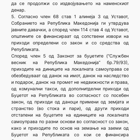
да се продолжи со издвојувањето на наменскиот
денар.
5. Согласно член 68 став 1 алинеја 3 од Уставот,
Собранието на Република Македонија ги утврдува
јавните давачки, а според член 114 став 4 од Уставот,
општините се финансираат од сопствени извори на
приходи определени со закон и со средства од
Републиката.
Според член 5 од Законот за буџетите (“Службен
весник на Република Македонија” бр.79/93),
приходите на диниците на локалната самоуправа се
обезбедуваат од данок на имот, данок на наследство
и подарок, данок на промет не недвижности и права,
од комунални такси, од дополнитделни приходи од
Буџетот на Републиката во согласност со посебен
закон, од приходи од даноци примени од земјата и
странство (во стока и пари), од други приходи
отстапени на буцетите на единиците на локалната
самоуправа по разни основи во согласност со закон,
како и приходите по основ на земање на заеми од
Буџетот на Републиката со кои се финансира