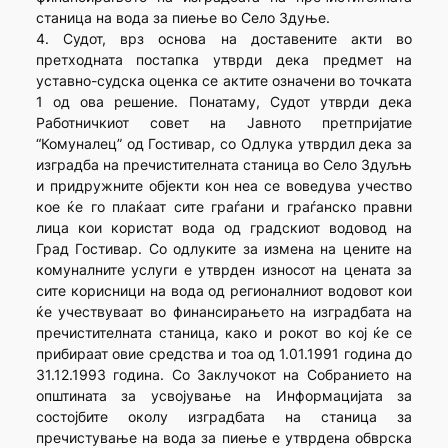
станица на вода за пиење во Село Здуње.
4. Судот, врз основа на доставените акти во
претходната постапка утврди дека предмет на
уставно-судска оценка се актите означени во точката
1 од ова решение. Понатаму, Судот утврди дека
Работничкиот совет на Јавното претпријатие
“Комуналец” од Гостивар, со Одлука утврдил дека за
изградба на пречистителната станица во Село Здуљњ
и придружните објекти кон неа се воведува учество
кое ќе го плаќаат сите граѓани и граѓанско правни
лица кои користат вода од градскиот водовод на
Град Гостивар. Со одлуките за измена на цените на
комуналните услуги е утврден износот на цената за
сите корисници на вода од регионалниот водовот кои
ќе учествуваат во финансирањето на изградбата на
пречистителната станица, како и рокот во кој ќе се
прибираат овие средства и тоа од 1.01.1991 година до
31.12.1993 година. Со Заклучокот на Собранието на
општината за усвојување на Информацијата за
состојбите околу изградбата на станица за
пречистување на вода за пиење е утврдена обврска