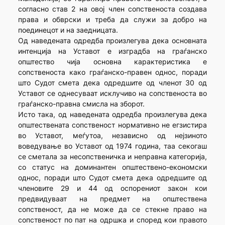
согласно став 2 на овој член сопственоста создава
права и обврски и треба да служи за добро на
поединецот и на заедницата.
Од наведената одредба произлегува дека основната
интенција на Уставот е изградба на граѓанско
општество чија основна карактеристика е
сопственоста како граѓанско-правен однос, поради
што Судот смета дека одредшите од членот 30 од
Уставот се однесуваат исклучиво на сопственоста во
граѓанско-правна смисла на зборот.
Исто така, од наведената одредба произлегува дека
општествената сопственост нормативно не егзистира
во Уставот, меѓутоа, независно од нејзиното
воведување во Уставот од 1974 година, таа секогаш
се сметала за несопственичка и неправна категорија,
со статус на доминантен општествено-економски
однос, поради што Судот смета дека одредшите од
членовите 29 и 44 од оспорениот закон кои
предвидуваат на предмет на општествена
сопственост, да не може да се стекне право на
сопственост по пат на одршка и според кои правото