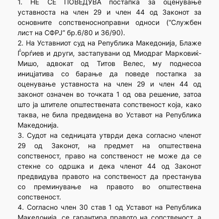
1. НЕ СЕ ПОВЕДУВА постапка за оценување
уставноста на член 29 и член 44 од Законот за
основните сопственосноправни односи (“Службен
лист на СФРЈ” бр.6/80 и 36/90).
2. На Уставниот суд на Република Македонија, Блаже
Ѓорѓиев и други, застапувани од Миодраг Марковиќ-
Мишо, адвокат од Титов Велес, му поднесоа
иницјатива со барање да поведе постапка за
оценување уставноста на член 29 и член 44 од
законот означен во точката 1 од ова решение, затоа
што ја штителе општествената сопственост која, како
таква, не била предвидена во Уставот на Република
Македонија.
3. Судот на седницата утврди дека согласно членот
29 од Законот, на предмет на општествена
сопственост, право на сопственост не може да се
стекне со одршка и дека членот 44 од Законот
предвидува правото на сопственост да престанува
со преминување на правото во општествена
сопственост.
4. Согласно член 30 став 1 од Уставот на Република
Македонија, се гарантира правото на сопственост, а