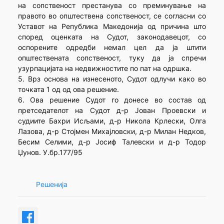
на сопственост престанува со преминување на
правото во општествена сопственост, се согласни со
Уставот на Република Македонија од причина што
според оценката на Судот, законодавецот, со
оспорените одредби немал цел да ја штити
општествената сопственост, туку да ја спречи
узурпацијата на недвижностите по пат на одршка.
5. Врз основа на изнесеното, Судот одлучи како во
точката 1 од од ова решение.
6. Ова решение Судот го донесе во состав од
претседателот на Судот д-р Јован Проевски и
судиите Бахри Исљами, д-р Никола Крлески, Олга
Лазова, д-р Стојмен Михајловски, д-р Милан Недков,
Бесим Селими, д-р Јосиф Талевски и д-р Тодор
Џунов. У.бр.177/95
Решенија