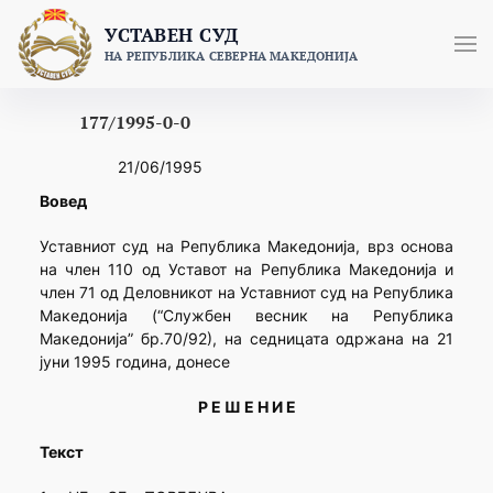
Skip
УСТАВЕН СУД
to
НА РЕПУБЛИКА СЕВЕРНА МАКЕДОНИЈА
content
177/1995-0-0
21/06/1995
Вовед
Уставниот суд на Република Македонија, врз основа
на член 110 од Уставот на Република Македонија и
член 71 од Деловникот на Уставниот суд на Република
Македонија (“Службен весник на Република
Македонија” бр.70/92), на седницата одржана на 21
јуни 1995 година, донесе
Р Е Ш Е Н И Е
Текст