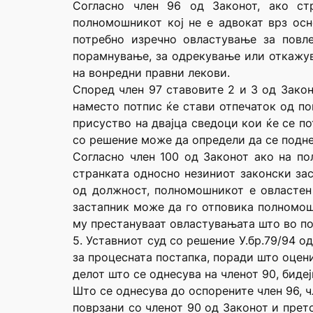
Согласно член 96 од Законот, ако ст
полномошникот кој не е адвокат врз осн
потребно изречно овластување за повл
порамнување, за одрекување или откажув
на вонредни правни лекови.
Според член 97 ставовите 2 и 3 од Закон
наместо потпис ќе стави отпечаток од по
присуство на двајца сведоци кои ќе се п
со решение може да определи да се подне
Согласно член 100 од Законот ако на по
странката односно незиниот законски зас
од должност, полномошникот е овластен 
застапник може да го отповика полномошт
му престануваат овластувањата што во по
5. Уставниот суд со решение У.бр.79/94 о
за процесната постапка, поради што оцени
делот што се однесува на членот 90, биде
Што се однесува до оспорените член 96, ч
поврзани со членот 90 од Законот и прет