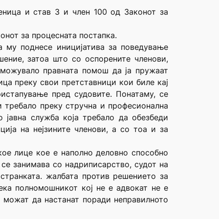
еница и став 3 и член 100 од Законот за
онот за процесната постапка.
а му поднесе иницијатива за поведување
шение, затоа што со оспорените членови,
озможувало правната помош да ја пружаат
ица преку свои претставници кои биле кај
ристапување пред судовите. Понатаму, се
ои требало преку стручна и професионална
о јавна служба која требало да обезбеди
ија на нејзините членови, а со тоа и за
кое лице кое е наполно деловно способно
 се занимава со надриписарство, судот на
странката. жалбата против решението за
ка полномошникот кој не е адвокат не е
о можат да настанат поради неправилното