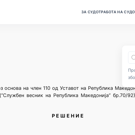
ЗА СУДОТ
РАБОТА НА СУДО
Про
зб
рз основа на член 110 од Уставот на Република Македон
(“Службен весник на Република Македонија” бр.70/92)
Р Е Ш Е Н И Е