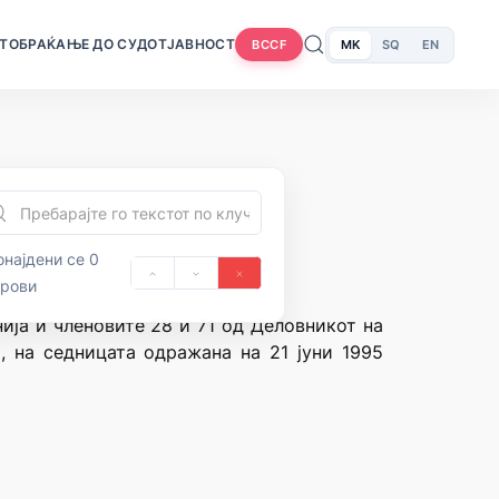
Т
ОБРАЌАЊЕ ДО СУДОТ
ЈАВНОСТ
MK
SQ
EN
BCCF
најдени се 0
орови
ија и членовите 28 и 71 од Деловникот на
, на седницата одражана на 21 јуни 1995