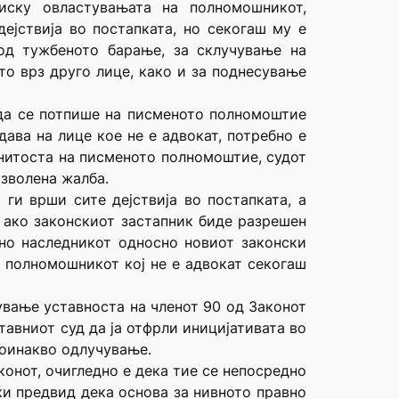
иску овластувањата на полномошникот,
ејствија во постапката, но секогаш му е
од тужбеното барање, за склучување на
о врз друго лице, како и за поднесување
а да се потпише на писменото полномоштие
ава на лице кое не е адвокат, потребно е
инитоста на писменото полномоштие, судот
зволена жалба.
ги врши сите дејствија во постапката, а
и ако законскиот застапник биде разрешен
 но наследникот односно новиот законски
а полномошникот кој не е адвокат секогаш
нување уставноста на членот 90 од Законот
тавниот суд да ја отфрли иницијативата во
 поинакво одлучување.
конот, очигледно е дека тие се непосредно
ќи предвид дека основа за нивното правно