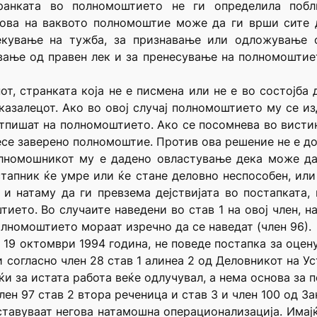
ранката во полномоштието не ги определила побл
ова на ваквото полномоштие може да ги врши сите д
екување на тужба, за признавање или одложување 
ање од правен лек и за пренесување на полномоштиет
от, странката која не е писмена или не е во состојб
казалецот. Ако во овој случај полномоштието му се изд
отпишат на полномоштието. Ако се посомнева во вист
се заверено полномоштие. Против ова решение не е до
лномошникот му е дадено овластување дека може да 
тапник ќе умре или ќе стане деловно неспособен, ил
и натаму да ги превзема дејствијата во постапката,
ието. Во случаите наведени во став 1 на овој член, н
лномоштието мораат изречно да се наведат (член 96).
д 19 октомври 1994 година, не поведе постапка за оце
 согласно член 28 став 1 алинеа 2 од Деловникот на Ус
јќи за истата работа веќе одлучувал, а нема основа за
лен 97 став 2 втора реченица и став 3 и член 100 од За
ставуваат негова натамошна операционализација. Имај