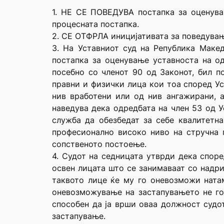
1. НЕ СЕ ПОВЕДУВА постапка за оценувањ
процесната постапка.
2. СЕ ОТФРЛА иницијативата за поведувањ
3. На Уставниот суд на Република Маке
постапка за оценување уставноста на од
посебно со членот 90 од Законот, бил п
правни и физички лица кои тоа според Ус
нив вработени или од нив ангажирани, а
наведува дека одредбата на член 53 од У
служба да обезбедат за себе квалитетна
професионално високо ниво на стручна п
сопственото постоење.
4. Судот на седницата утврди дека спор
освен лицата што се занимаваат со надри
таквото лице ќе му го оневозможи ната
оневозможување на застапувањето не го
способен да ја врши оваа должност судо
застапување.