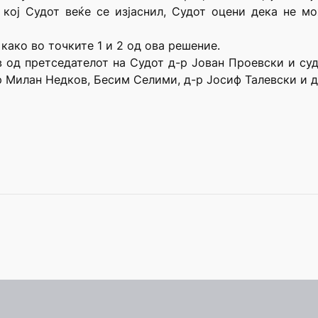
 кој Судот веќе се изјаснил, Судот оцени дека не 
како во точките 1 и 2 од ова решение.
в од претседателот на Судот д-р Јован Проевски и с
р Милан Недков, Бесим Селими, д-р Јосиф Талевски и д