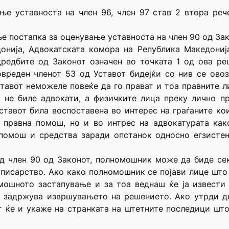
е уставноста на член 96, член 97 став 2 втора реч
е постапка за оценување уставноста на член 90 од Зак
донија, Адвокатската комора на Република Македониј
редбите од Законот означен во точката 1 од ова ре
овреден членот 53 од Уставот бидејќи со нив се ов
тавот неможеле повеќе да го прават и тоа правните л
 не биле адвокати, а физичките лица преку лично п
ставот била воспоставена во интерес на граѓаните к
 правна помош, но и во интрес на адвокатурата как
омош и средства заради опстанок односно егзистенц
ед член 90 од Законот, полномошник може да биде се
писарство. Ако како полномошник се појави лице што
мошното застапување и за тоа веднаш ќе ја извести 
 задржува извршувањето на решението. Ако утрди де
т ќе и укаже на странката на штетните последици шт