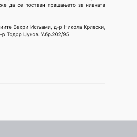
може да се постави прашањето за нивната
удиите Бахри Исљами, д-р Никола Крлески,
-р Тодор Џунов. У.бр.202/95