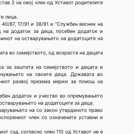
став 3 на овој член од Уставот родителите
е лица.
40/87, 17/91 и 38/91 и “Службен весник на
д на додаток за деца, посебен додаток и
ачинот на остварувањето на додатоците на
ата во семејството, од возраста на децата
а за заштита на семејството и децата и
гнувањето на своите деца. Државата во
ниот развој презема мерки за помош на
осебен додаток и учество во опремувањето
 остварувањето на додатоците за деца.
тварувањето на со закон утврденото право
оспорениот член со означените уставни и
т суд, согласно член 110 од Уставот не е