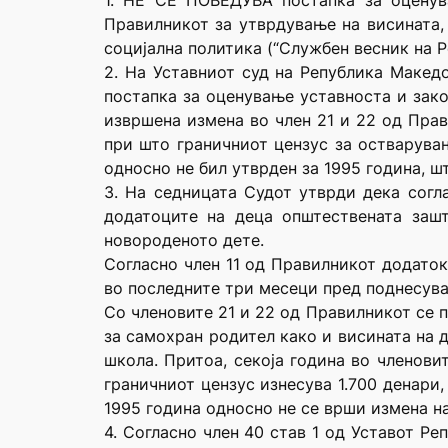
1. НЕ СЕ ПОВЕДУВА постапка за оценув
Правилникот за утврдување на висината,
социјална политика (“Службен весник на Реп
2. На Уставниот суд на Република Макед
постапка за оценување уставноста и зако
извршена измена во член 21 и 22 од Прав
при што граничниот цензус за остварувањ
односно не бил утврден за 1995 година, шт
3. На седницата Судот утврди дека согл
додатоците на деца општествената заш
новороденото дете.
Согласно член 11 од Правилникот додаток
во последните три месеци пред поднесува
Со членовите 21 и 22 од Правилникот се 
за самохран родител како и висината на 
школа. Притоа, секоја година во членови
граничниот цензус изнесува 1.700 денари,
1995 година односно не се врши измена на
4. Согласно член 40 став 1 од Уставот Ре