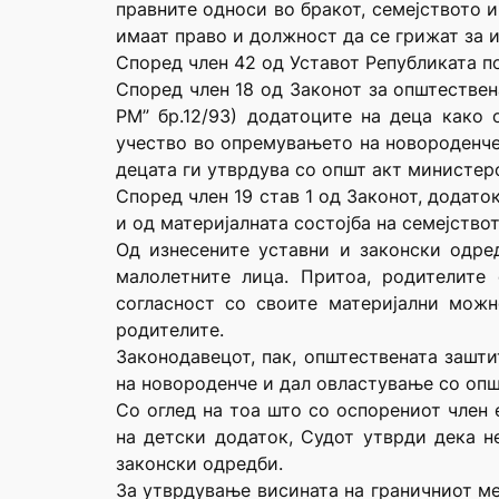
правните односи во бракот, семејството и
имаат право и должност да се грижат за 
Според член 42 од Уставот Републиката по
Според член 18 од Законот за општествена
РМ” бр.12/93) додатоците на деца како 
учество во опремувањето на новороденче,
децата ги утврдува со општ акт министеро
Според член 19 став 1 од Законот, додато
и од материјалната состојба на семејствот
Од изнесените уставни и законски одре
малолетните лица. Притоа, родителите
согласност со своите материјални мож
родителите.
Законодавецот, пак, општествената зашти
на новороденче и дал овластување со опш
Со оглед на тоа што со оспорениот член 
на детски додаток, Судот утврди дека н
законски одредби.
За утврдување висината на граничниот ме