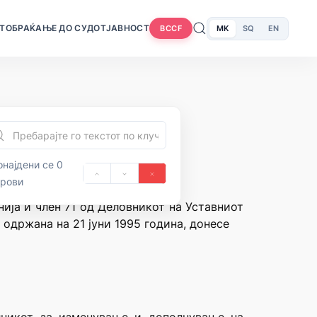
Т
ОБРАЌАЊЕ ДО СУДОТ
ЈАВНОСТ
MK
SQ
EN
BCCF
најдени се 0
орови
нија и член 71 од Деловникот на Уставниот
 одржана на 21 јуни 1995 година, донесе