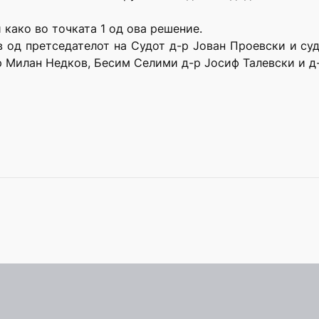
 како во точката 1 од ова решение.
в од претседателот на Судот д-р Јован Проевски и с
р Милан Недков, Бесим Селими д-р Јосиф Талевски и д-р