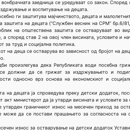
 вонбрачната заедница се уредуваат со закон. Според 
издржување и воспитување на децата.
себно ги заштитува мајчинството, децата и малолетнит
 заштита на децата (“Службен весник на СРМ” бр.6/81, 
облик на општествена заштита се остваруваат во ви
 а според став 2 на овој член висината, условите и н
т за труд и социјална политика.
кот на деца се остварува во зависност од бројот на дец
о.
дби произлегува дека Републиката води посебна гриж
 се должни да се грижат за издржувањето и поди
ности односно врз основа на економскиот и социјал
та на децата ја спроведува преку детски додаток, п
т акт министерот да ја утврди висината и условите за
е утврден граничниот износ на месечен приход за ос
е може да се постави прашањето за согласноста на 
сечен износ за остварување на детски додаток Уставнио