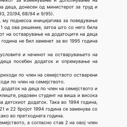
лникот за изменување и дополнување на
а деца, донесен од министерот за труд и
3, 20/94, 68/94 и 9/95).
, му поднесоа иницијатива за поведување
1 од ова решение, затоа што со него била
нот на остварување на додатоците на деца
 година не бил заменет за во 1995 година
 условите и начинот на остварувањето на
 деца посебен додаток и опремување на
приходи по член на семејството остварени
оди по член на семејството.
додаток на деца по член на семејството и
илиште, редовен студент на виша и висока
а детскиот додаток. Така во 1994 година,
21 и 22 бројот 1994 година се заменува со
како во претходната година.
мејството, а согласно став 2 на овој член