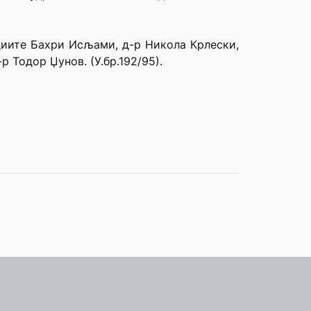
удиите Бахри Исљами, д-р Никола Крлески,
 Тодор Џунов. (У.бр.192/95).