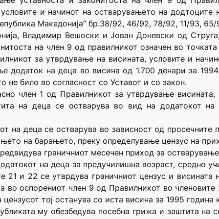
ање уставноста и законитоста на член 9 од Прави
 условите и начинот на остварувањето на додтоците н
ублика Македонија” бр.38/92, 46/92, 78/92, 11/93, 65/9
онија, Владимир Вешоски и Јован Доневски од Струга
нитоста на член 9 од правилникот означен во точката 
илникот за утврдување на висината, условите и начи
е додаток на деца во висина од 1.700 денари за 1994
о не било во согласност со Уставот и со закон.
асно член 1 од Правилникот за утврдување висината,
тита на деца се остварува во вид на додатокот на
от на деца се остварува во зависност од просечните 
њето на барањето, преку определување цензус на прих
предвидува граничниот месечен приход за остварување 
додатокот на деца за предучилишна возраст, средно уч
те 21 и 22 се утврдува граничниот цензус и висината н
 а во оспорениот член 9 од Правилникот во членовите 
 цензусот тој останува со иста висина за 1995 година 
публиката му обезбедува посебна грижа и заштита на се