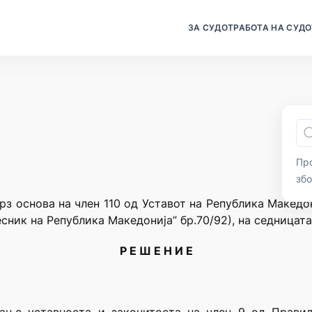
ЗА СУДОТ
РАБОТА НА СУДО
Про
зб
рз основа на член 110 од Уставот на Република Македо
сник на Република Македонија” бр.70/92), на седницата
Р Е Ш Е Н И Е