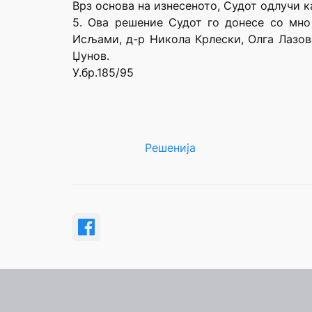
Врз основа на изнесеното, Судот одлучи к
5. Ова решение Судот го донесе со мно
Исљами, д-р Никола Крлески, Олга Лазов
Џунов.
У.бр.185/95
Решенија