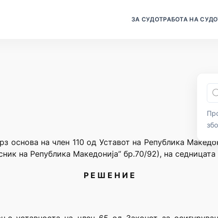
ЗА СУДОТ
РАБОТА НА СУДО
Про
зб
рз основа на член 110 од Уставот на Република Македо
ник на Република Македонија” бр.70/92), на седницата 
Р Е Ш Е Н И Е