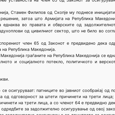
ње уставноста на член 65 од Законот за осигурува
нија, Стамен Филипов од Скопје му поднесе иницијат
 решение, затоа што Армијата на Република Македон
а еднаква во правата и обврските од задолжително
духоплови од цивилниот сектор, што не било во согл
спорениот член 65 од Законот е предвидено дека од
а на Република Македонија.
а Македонија граѓаните на Република Македонија се едн
налното и социјалното потекло, политичкото и верск
акви.
се осигуруваат: патниците во јавниот сообраќај од п
а од одговорност за штети причинети на трети лица;
ичинети на трети лица, а со членот 64 е предвидно де
 одредбите за задолжително осигурување од овој зако