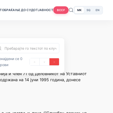
Т
ОБРАЌАЊЕ ДО СУДОТ
ЈАВНОСТ
MK
SQ
EN
BCCF
најдени се 0
орови
нија и член 71 од Деловникот на Уставниот
одржана на 14 јуни 1995 година, донесе