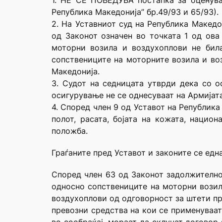
1. НЕ СЕ ПОВЕДУВА постапка за оценува
Република Македонија” бр.49/93 и 65/93).
2. На Уставниот суд на Република Македо
од Законот означен во точката 1 од ова
моторни возила и воздухоплови не бил
сопствениците на моторните возила и воз
Македонија.
3. Судот на седницата утврди дека со о
осигурување не се однесуваат на Армијат
4. Според член 9 од Уставот на Републик
полот, расата, бојата на кожата, нацио
положба.
Граѓаните пред Уставот и законите се едн
Според член 63 од Законот задолжително 
односно сопствениците на моторни возил
воздухоплови од одговорност за штети пр
превозни средства на кои се применуваат