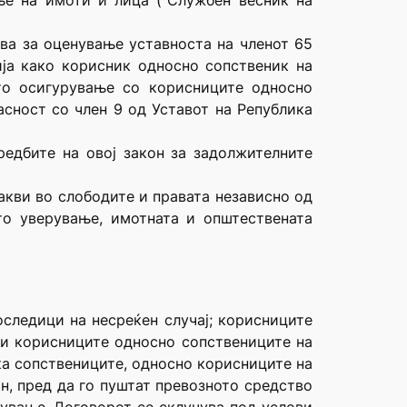
ње на имоти и лица (“Службен весник на
ива за оценување уставноста на членот 65
ија како корисник односно сопственик на
то осигурување со корисниците односно
асност со член 9 од Уставот на Република
редбите на овој закон за задолжителните
акви во слободите и правата независно од
ото уверување, имотната и општествената
оследици на несреќен случај; корисниците
 и корисниците односно сопствениците на
ка сопствениците, односно корисниците на
н, пред да го пуштат превозното средство