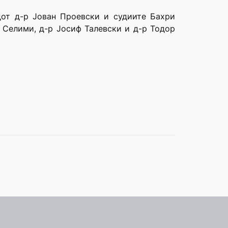
дот д-р Јован Проевски и судиите Бахри
 Селими, д-р Јосиф Талевски и д-р Тодор