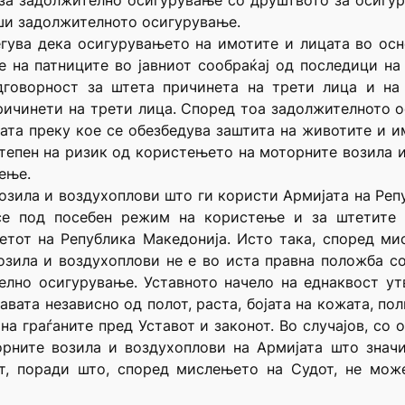
 за задолжително осигурување со друштвото за осигу
ши задолжителното осигурување.
гува дека осигурувањето на имотите и лицата во ос
 на патниците во јавниот сообраќај од последици на 
дговорност за штета причинета на трети лица и на 
ричинети на трети лица. Според тоа задолжителното о
та преку кое се обезбедува заштита на животите и и
тепен на ризик од користењето на моторните возила 
ење.
зила и воздухоплови што ги користи Армијата на Реп
се под посебен режим на користење и за штетите
етот на Република Македонија. Исто така, според ми
озила и воздухоплови не е во иста правна положба с
лно осигурување. Уставното начело на еднаквост ут
авата независно од полот, раста, бојата на кожата, п
на граѓаните пред Уставот и законот. Во случајов, со 
рните возила и воздухоплови на Армијата што значи
от, поради што, според мислењето на Судот, не мож