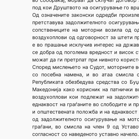
во сообраќај, мораат да склучат договор
под кои Друштвото на осигурување го вр
Од означените законски одредби произле
претставува задолжителното осигурување
сопствениците на моторни возила од о
воздухоплови од одговорност за штети п
е во прашање исклучив интерес на држава
се добра од поголема вредност и висок с
можат да ги претрпат при нивното корист
Според мислењето на Судот, моторните во
со посебна намена, и во атаа смисла 
Републиката обезбедува средства со Буџ
Македонија како корисник на патнички в
воздухоплови кои подлежат на задолжите
еднаквост на граѓаните во слободите и пр
и општествената положба и на еднаквост 
од задолжителното осигурување на мото
граѓани, во смисла на член 9 од Устав
согласност со наведеното уставно начело.