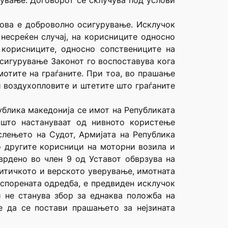
рување. Договорот се склучува под услови
нова е доброволно осигурување. Исклучок
несреќен случај, на корисниците односно
корисниците, односно сопствениците на
сигурување Законот го воспоставува кога
мотите на граѓаните. При тоа, во прашање
и воздухопловите и штетите што граѓаните
ублика македонија се имот на Републиката
 што настануваат од нивното користење
слењето на Судот, Армијата на Република
о другите корисници на моторни возила и
врдено во член 9 од Уставот обврзува на
олитичкото и верското уверување, имотната
оспорената одредба, е предвиден исклучок
 не станува збор за еднаква положба на
е да се постави прашањето за нејзината