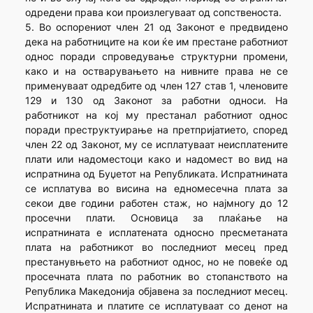
одредени права кои произлегуваат од сопственоста.
5. Во оспорениот член 21 од Законот е предвидено
дека на работниците на кои ќе им престане работниот
однос поради спроведување структурни промени,
како и на остварувањето на нивните права не се
применуваат одредбите од член 127 став 1, членовите
129 и 130 од Законот за работни односи. На
работникот на кој му престанал работниот однос
поради преструктуирање на претпријатието, според
член 22 од Законот, му се исплатуваат неисплатените
плати или надоместоци како и надомест во вид на
испратнина од Буџетот на Републиката. Испратнината
се исплатува во висина на едномесечна плата за
секои две години работен стаж, но најмногу до 12
просечни плати. Основица за плаќање на
испратнината е исплатената односно пресметаната
плата на работникот во последниот месец пред
престанувњето на работниот однос, но не повеќе од
просечната плата по работник во стопанството на
Република Македонија објавена за последниот месец.
Испратнината и платите се исплатуваат со денот на