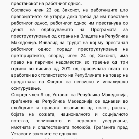
престанокот на работниот однос.
Согласно член 23 од Законот, на работниците што
препријатието ќе утврди дека треба да им престане
работниот однос, работниот однос им престанува со
денот на одобрувањето на Програмата за
преструктуирање од страна на Владата на Република
Македонија. Инвалид на трудот на кој му престанал
работниот однос поради преструктуирање на
претпријатието, според член 24 од Законот, има
право на паричен надоместок во траење од три
години во висина од 20% од просечната плата по
вработен во стопанството на Републиката на товар на
средствата на Фондот за пензиско и инвалидско
осигурување.
Според член 9 од Уставот на Република Македонија,
граѓаните на Република Македонија се еднакви во
слободите и правата независно од полот, расата,
бојата на кожата, националното и социјалното
потекло, политичкото и верското уверување,
имотната и општествената положба. Граѓаните пред
Уставот и законите се еднакви.