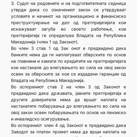
3. Судот на редовните и на подготвителната седница
утврди дека со означениот закон се утврдуваат
условите и начинот на организационо и финансиско
преструктуирање на дел од претпријатијата кои
искажуваат загуба во своето работење, кои
претпријатија ги определува Владата на Република
Македонија (член 1 од Законот).
Во член 3 став 1 од Зак онот е предвидено дека
банките нема да ги наплатуваат обврските по основ
на главнини и камати по кредитите на претпријатијата
кои настанале до влегувањето во сила на овој закон
освен за обврските за кои се издадени гаранции од
Владата на Република Македонија.
Во оспорениот став 2 на член 3 од Законот е
предвидено дека државата, јавните претпријатија и
другите доверители нема да вршат наплата на
настанатите побарувања до влегувањето во сила на
овој закон освен побарувањата по основ на пензиско
и инвалидско осигурување.
Во оспорениот член 4 од Законот е предвидено дека
Заводот за платен промет нема да врши наплата на