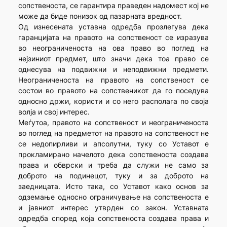
сопственоста, се гарантира праведен надомест кој не
може да биде понизок од пазарната вредност.
Од изнесената уставна одредба прозлегува дека
гаранцијата на правото на сопственост се изразува
во неограниченоста на ова право во поглед на
нејзиниот предмет, што значи дека тоа право се
однесува на подвижни и неподвижни предмети.
Неограниченоста на правото на сопственост се
состои во правото на сопственикот да го поседува
односно држи, користи и со него располага по своја
волја и свој интерес.
Меѓутоа, правото на сопственост и неограниченоста
во поглед на предметот на правото на сопственост не
се недопирливи и апсолутни, туку со Уставот е
прокламирано начелото дека сопственоста создава
права и обврски и треба да служи не само за
доброто на подинецот, туку и за доброто на
заедницата. Исто така, со Уставот како основ за
одземање односно ограничување на сопственоста е
и јавниот интерес утврден со закон. Уставната
одредба според која сопственоста создава права и