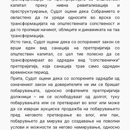
капитал преку нивна ревитализација и
преструктуирање, Судот оцени дека Собранието е
овластено да ги уреди односите во врска со
трансформацијата на општествената сопственост и
да го пропише начинот, облиците и динамиката на таа
трансформација.
Исто така, Судот оцени дека со оспорениот закон се
врши еден вид санација на претпријатија со
општествен капитал, со цел тие полесно да се
трансформираат во одреден вид “сопственички”
претпријатија, која санација трае само одреден
временски период.
Прита, Судот оцени дека со оспорените одредби од
означениот закон на доверителите не им се бришат
побарувањата, односно опфатените претпријатија
должници – не се ослободуваат од долгот, туку
побарувањата или се претвараат во влог или може
да се изврши аукциска продажба на побарувањето
пред неговото претворање во влог, или пак,
побарувњето да мирува до создавање на поволни
услови и можности за негово намирување, односно