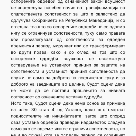
оспорените одредби од означениот закон всушност
се определува посебен начин на трансформација на
општествената сопственост за што е овластено да
одлучува Собранието на Република Македонија, и со
оглед на тоа што со оспорените одредби не се одзема
ниту се ограничува сопственоста, туку само правата
кои произлегуваат од сопственоста за одреден
временски период мируваат или се трансформираат
во други права, како и со оглед на тоа што со
оспорените одредби всушност се овозможува
остварување на уставниот принцип за заштита на
сопственоста и уставниот принцип сопственоста да
служи не само за доброто на поединецот туку и за
доброто на заедницата во целина, Судот оцени дека
не може да се постави прашањето за нивната
согласност со означените уставни одредби.
Исто така, Судот оцени дека нема основ за примена
на член 30 став 4 од Уставот, како што сметаат
подносителите на иницијативата, затоа што според
оваа уставна одредба праведен надоместок следува
само ако се одземе или се ограничи сопственоста, но
не и во случај кога за одреден период се ограничат