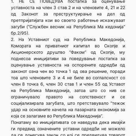
1. НЕ СЕ ПОВЕДУВА постапка за оценување
уставноста на член 3 став 2 и на членовите 4, 21 и 22
од Законот за преструктуирање на дел од
претпријатијата кои во своето работење искажуваат
загуби (“Службен весник на Република Ма кедонија”
бр.2/95).
2. На Уставниот суд на Република Македонија,
Комората на приватниот капитал во Скопје и
Акционерското друштво “Факом” од Скопје, му
поднесоа иницијативи за поведување постапка за
оценување уставноста на оспорените одредби од
законот озна чен во точка 1 од ова решение, поради
тоа што членовите 3 и 4 не биле во соглалсност со
член 8 точка 6, член 30 став 1 и член 55 од Уставот
на Република Македонија, затоа што со нив се
ограничувало правото на сопственост и се
социјализирала загубата, што претставувало “тежок
удар на основните начела на пазарната економија за
која се залагаме во Република Македонија”.
Понатаму во иницијативата се наведува дека имајќи
ги предвид означените уставни одредби не можело
да се донесува закон со кој се предвидува товарот