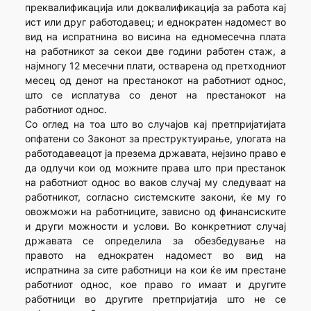
преквалификација или доквалификација за работа кај
ист или друг работодавец; и еднократен надомест во
вид на испратнина во висина на едномесечна плата
на работникот за секои две години работен стаж, а
најмногу 12 месечни плати, остварена од претходниот
месец од денот на престанокот на работниот однос,
што се исплатува со денот на престанокот на
работниот однос.
Со оглед на тоа што во случајов кај претпријатијата
опфатени со Законот за преструктуирање, улогата на
работодавеацот ја презема државата, нејзино право е
да одлучи кои од можните права што при престанок
на работниот однос во ваков случај му следуваат на
работникот, согласно системските закони, ќе му го
овожможи на работниците, зависно од финансиските
и други можности и услови. Во конкретниот случај
државата се определила за обезбедување на
правото на еднократен надомест во вид на
испратнина за сите работници на кои ќе им престане
работниот однос, кое право го имаат и другите
работници во другите претпријатија што не се