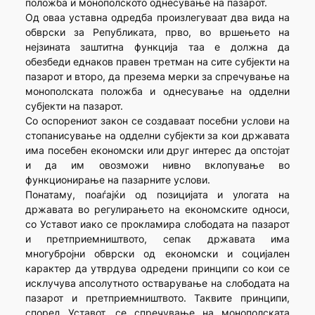
положба и монополското однесување на пазарот.
Од оваа уставна одредба произлегуваат два вида на
обврски за Републиката, прво, во вршењето на
нејзината заштитна функција таа е должна да
обезбеди еднаков правен третман на сите субјекти на
пазарот и второ, да презема мерки за спречување на
монополската положба и однесување на одделни
субјекти на пазарот.
Со оспорениот закон се создаваат посебни услови на
стопанисување на одделни субјекти за кои државата
има посебен економски или друг интерес да опстојат
и да им овозможи нивно вклопување во
функционирање на пазарните услови.
Понатаму, поаѓајќи од позицијата и улогата на
државата во регулирањето на економските односи,
со Уставот иако се прокламира слободата на пазарот
и претприемништвото, сепак државата има
многубројни обврски од економски и социјален
карактер да утврдува одредени принципи со кои се
исклучува апсолутното остварување на слободата на
пазарот и претприемништвото. Таквите принципи,
според Уставот, се спречување на монополската