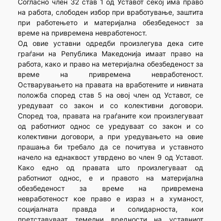
Согласно член 32 став 1 од Уставот секој има право
на работа, слободен избор при вработување, заштита
при работењето и материјална обезбеденост за
време на привремена невработеност.
Од овие уставни одредби произлегува дека сите
граѓани на Република Македонија имаат право на
работа, како и право на метеријална обезбеденост за
време на привремена невработеност.
Остварувањето на правата на вработените и нивната
положба според став 5 на овој член од Уставот, се
уредуваат со закон и со колективни договори.
Според тоа, правата на граѓаните кои произлегуваат
од работниот однос се уредуваат со закон и со
колективни договори, а при уредувањето на овие
прашања би требало да се почитува и уставното
начело на еднаквост утврдено во член 9 од Уставот.
Како едно од правата што произлегуваат од
работниот однос, е и правото на материјална
обезбеденост за време на привремена
невработеност кое право е израз н а хуманост,
социјалната правда и солидарноста, кои
претставуваат темелни вредности на уставниот