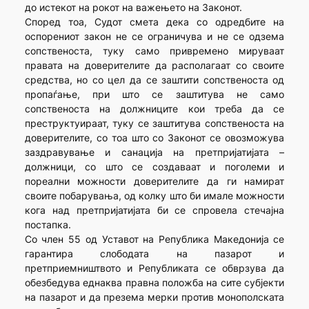
до истекот на рокот на важењето на Законот.
Според тоа, Судот смета дека со одредбите на
оспорениот закон не се ограничува и не се одзема
сопственоста, туку само привремено мируваат
правата на доверителите да располагаат со своите
средства, но со цел да се заштити сопственоста од
пропаѓање, при што се заштитува не само
сопственоста на должниците кои треба да се
преструктуираат, туку се заштитува сопственоста на
доверителите, со тоа што со Законот се овозможува
заздравување и санација на претпријатијата –
должници, со што се создаваат и поголеми и
пореални можности доверителите да ги намират
своите побарувања, од колку што би имале можности
кога над претпријатијата би се спровела стечајна
постапка.
Со член 55 од Уставот на Република Македонија се
гарантира слободата на пазарот и
претприемништвото и Републиката се обврзува да
обезбедува еднаква правна положба на сите субјекти
на пазарот и да презема мерки против монополската