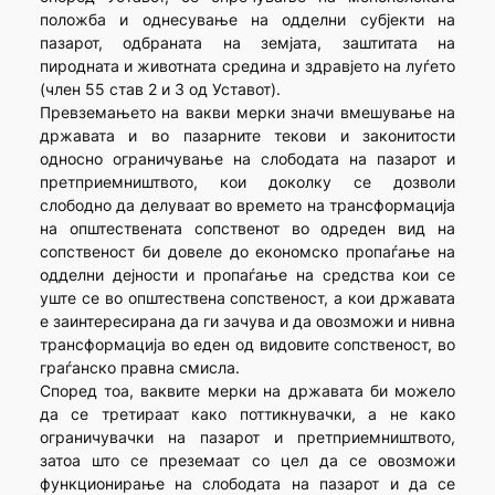
положба и однесување на одделни субјекти на
пазарот, одбраната на земјата, заштитата на
пиродната и животната средина и здравјето на луѓето
(член 55 став 2 и 3 од Уставот).
Превземањето на вакви мерки значи вмешување на
државата и во пазарните текови и законитости
односно ограничување на слободата на пазарот и
претприемништвото, кои доколку се дозволи
слободно да делуваат во времето на трансформација
на општествената сопственот во одреден вид на
сопственост би довеле до економско пропаѓање на
одделни дејности и пропаѓање на средства кои се
уште се во општествена сопственост, а кои државата
е заинтересирана да ги зачува и да овозможи и нивна
трансформација во еден од видовите сопственост, во
граѓанско правна смисла.
Според тоа, ваквите мерки на државата би можело
да се третираат како поттикнувачки, а не како
ограничувачки на пазарот и претприемништвото,
затоа што се преземаат со цел да се овозможи
функционирање на слободата на пазарот и да се