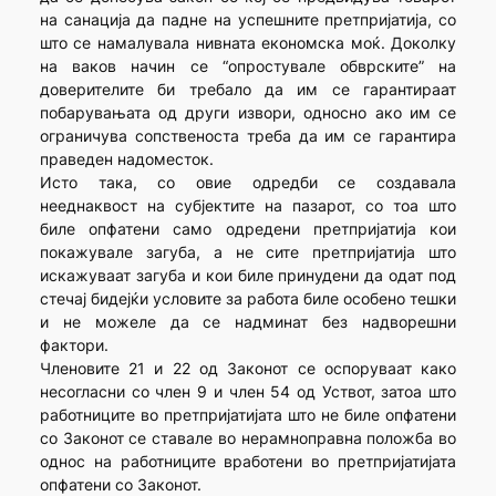
на санација да падне на успешните претпријатија, со
што се намалувала нивната економска моќ. Доколку
на ваков начин се “опростувале обврските” на
доверителите би требало да им се гарантираат
побарувањата од други извори, односно ако им се
ограничува сопственоста треба да им се гарантира
праведен надоместок.
Исто така, со овие одредби се создавала
нееднаквост на субјектите на пазарот, со тоа што
биле опфатени само одредени претпријатија кои
покажувале загуба, а не сите претпријатија што
искажуваат загуба и кои биле принудени да одат под
стечај бидејќи условите за работа биле особено тешки
и не можеле да се надминат без надворешни
фактори.
Членовите 21 и 22 од Законот се оспоруваат како
несогласни со член 9 и член 54 од Уствот, затоа што
работниците во претпријатијата што не биле опфатени
со Законот се ставале во нерамноправна положба во
однос на работниците вработени во претпријатијата
опфатени со Законот.