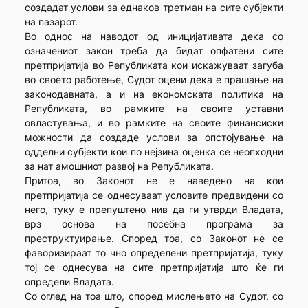
создадат услови за еднаков третман на сите субјекти
на пазарот.
Во однос на наводот од иницијативата дека со
означениот закон треба да бидат опфатени сите
претпријатија во Републиката кои искажуваат загуба
во своето работење, Судот оцени дека е прашање на
законодавната, а и на економската политика на
Републиката, во рамките на своите уставни
овластувања, и во рамките на своите финансиски
можности да создаде услови за опстојување на
одделни субјекти кои по нејзина оценка се неопходни
за нат амошниот развој на Републиката.
Притоа, во Законот не е наведено на кои
претпријатија се однесуваат условите предвидени со
него, туку е препуштено нив да ги утврди Владата,
врз основа на посебна програма за
преструктуирање. Според тоа, со Законот не се
фаворизираат то чно определени претпријатија, туку
тој се однесува на сите претпријатија што ќе ги
определи Владата.
Со оглед на тоа што, според мислењето на Судот, со