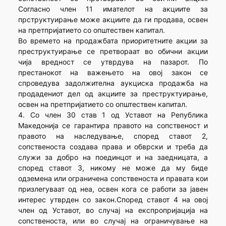
Согласно член 11 имателот на акциите за
прструктуирање може акциите да ги продава, освен
на претпријатието со општествен капитал.
Во времето на продажбата приоритетните акции за
преструктуирање се претвораат во обични акции
чија вредност се утврдува на пазарот. По
престанокот на важењето на овој закон се
спроведува задолжителна аукциска продажба на
продадениот дел од акциите за преструктуирање,
освен на претпријатието со општествен капитал.
4. Со член 30 став 1 од Уставот на Република
Македонија се гарантира правото на сопственост и
правото на наследување, според ставот 2,
сопственоста создава права и обврски и треба да
служи за добро на поединцот и на заедницата, а
според ставот 3, никому не може да му биде
одземена или ограничена сопственоста и правата кои
призлегуваат од неа, освен кога се работи за јавен
интерес утврден со закон.Според ставот 4 на овој
член од Уставот, во случај на експропријација на
сопственоста, или во случај на ограничување на