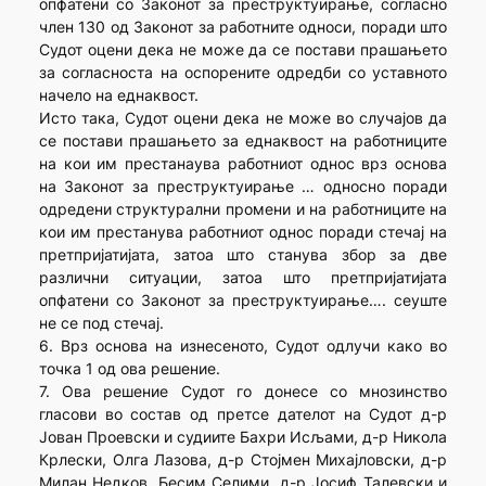
опфатени со Законот за преструктуирање, согласно
член 130 од Законот за работните односи, поради што
Судот оцени дека не може да се постави прашањето
за согласноста на оспорените одредби со уставното
начело на еднаквост.
Исто така, Судот оцени дека не може во случајов да
се постави прашањето за еднаквост на работниците
на кои им престанаува работниот однос врз основа
на Законот за преструктуирање … односно поради
одредени структурални промени и на работниците на
кои им престанува работниот однос поради стечај на
претпријатијата, затоа што станува збор за две
различни ситуации, затоа што претпријатијата
опфатени со Законот за преструктуирање…. сеуште
не се под стечај.
6. Врз основа на изнесеното, Судот одлучи како во
точка 1 од ова решение.
7. Ова решение Судот го донесе со мнозинство
гласови во состав од претсе дателот на Судот д-р
Јован Проевски и судиите Бахри Исљами, д-р Никола
Крлески, Олга Лазова, д-р Стојмен Михајловски, д-р
Милан Недков, Бесим Селими, д-р Јосиф Талевски и