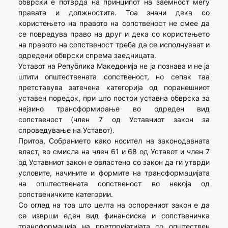
обврски е потврда на принципот на заемност меѓу
правата и должностите. Тоа значи дека со
користењето на правото на сопственост не смее да
се повредува право на друг и дека со користењето
на правото на сопственост треба да се исполнуваат и
одредени обврски спрема заедницата.
Уставот на Република Македонија не ја познава и не ја
штити општествената сопственост, но сепак таа
претставува затечена категорија од поранешниот
уставен поредок, при што постои уставна обврска за
нејзино трансформирање во одреден вид
сопственост (член 7 од Уставниот закон за
спроведување на Уставот).
Притоа, Собранието како носител на законодавната
власт, во смисла на член 61 и 68 од Уставот и член 7
од Уставниот закон е овластено со закон да ги утврди
условите, начините и формите на трансформацијата
на општествената сопственост во некоја од
сопственичките категории.
Со оглед на тоа што целта на оспорениот закон е да
се изврши еден вид финансиска и сопственичка
трансформација на претпријатијата со општествен