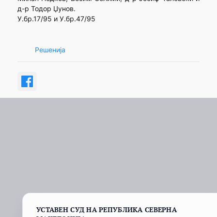
д-р Тодор Џунов.
У.бр.17/95 и У.бр.47/95
Решенија
УСТАВЕН СУД НА РЕПУБЛИКА СЕВЕРНА