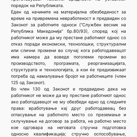
поредок на Републиката.
Еден од начините на материјална обезбеденост за
време на привремена невработеност е предвиден со
Законот за работните односи (“Службен весник на
Република Македонија” бр.80/93), според кој на
работникот може да му престане работниот однос со
отказ поради економски, технолошки, структурални
или слични промени во случај кога работодавеацот
има намера да воведе поголеми промени во
производството, програмата, реорганизацијата,
структурата и технологијата, а кои ќе предизвикаат
потреба од намалување бројот на работниците (член
125 од Законот).
Во член 130 од Законот е предвидено дека на
работникот не може да му престане работниот однос
ако работодавецот не му обезбеди едно од следните
права: вработување кај друг работодавеац без
огласување на работното место со преземање и
склучување на договор за работа, на работно место
кое одговара на неговата стручна подготовка
односно квалификација; стручно оспособување,