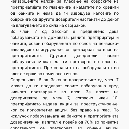
неизвршените налози за плаќање на обврските на
претпријатијата по главнините и каматите по кредити
од банките и нема да ги извршува налозите по
обврските од другите доверители настанати до денот
на влегувањето во сила на овој закон.
Во член 7 од Законот е предвидено дека
побарувањата на државата, јавните претпријатија и
банките, освен побарувањата по основ на пензиско-
инвалидско осигурување се претвараат во влог на
претпријатието. Другите доверители своите
побарувања можат да ги претворат во влог на
претпријатието. Претворањето на побарувањето во
влог се врши во номинален износ.
Според член 8 од Законот доверителите од член 7
можат да ги продаваат своите побарувања пред
нивното претварање во влог. За влогот на
доверителите од член 7, согласно член 10,
претпријатието издава акции за преструктуирање,
кои се приоритетни акции, без право на глас. По
исклучок побарувањата на банките и претпријатијата
доверители чиј капитал е повеќе од 70% во приватна
сопственост се претвораат во обични акции.