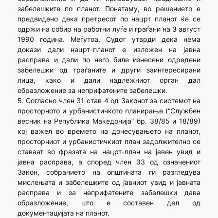
забелешките по планот. Понатаму, во решението е
предвидено дека претресот по нацрт планот ќе се
одржи на собир на работни луѓе и граѓани на 3 август
1990 година. Меѓутоа, Судот утврди дека нема
докази дали нацрт-планот е изложен на јавна
расправа и дали по него биле изнесени одредени
забелешки од граѓаните и други заинтересирани
лица, како и дали надлежниот орган дал
образложение за неприфатените забелешки.
5. Согласно член 31 став 4 од Законот за системот на
просторното и урбанистичкото планирање (“Службен
весник на Република Македонија” бр. 38/85 и 18/89)
кој важел во времето на донесувањето на планот,
просторниот и урбанистичкиот план задолжително се
ставаат во фразата на нацрт-план на јавен увид и
јавна расправа, а според член 33 од означениот
Закон, собранието на општината ги разгледува
мислењата и забелешките од јавниот увид и јавната
расправа и за неприфатените забелешки дава
образложение, што е составен дел од
документацијата на планот.