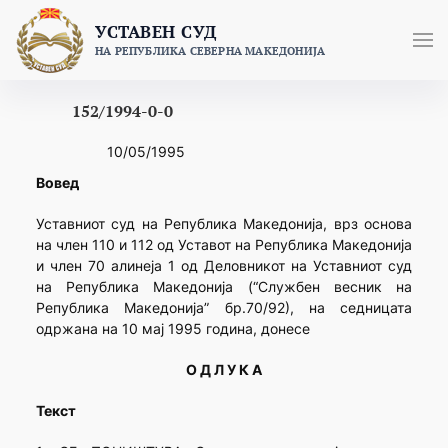
Skip
УСТАВЕН СУД
to
НА РЕПУБЛИКА СЕВЕРНА МАКЕДОНИЈА
content
152/1994-0-0
10/05/1995
Вовед
Уставниот суд на Република Македонија, врз основа
на член 110 и 112 од Уставот на Република Македонија
и член 70 алинеја 1 од Деловникот на Уставниот суд
на Република Македонија (“Службен весник на
Република Македонија” бр.70/92), на седницата
одржана на 10 мај 1995 година, донесе
О Д Л У К А
Текст