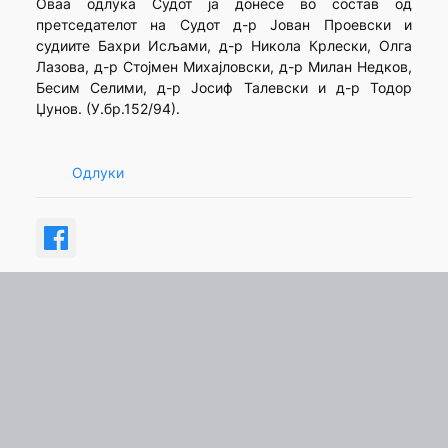
Оваа одлука Судот ја донесе во состав од
претседателот на Судот д-р Јован Проевски и
судиите Бахри Исљами, д-р Никола Крлески, Олга
Лазова, д-р Стојмен Михајловски, д-р Милан Недков,
Бесим Селими, д-р Јосиф Талевски и д-р Тодор
Џунов. (У.бр.152/94).
Одлуки