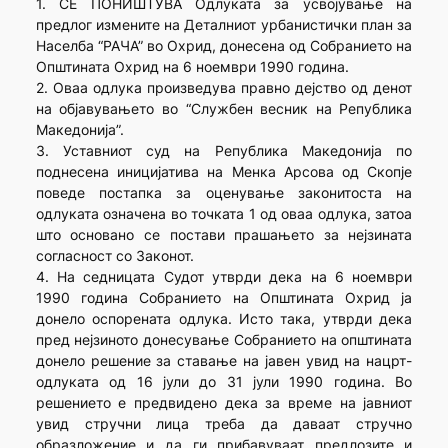
1. СЕ ПОНИШТУВА Одлуката за усвојување на
предлог измените на Деталниот урбанистички план за
Населба “РАЧА” во Охрид, донесена од Собранието на
Општината Охрид на 6 ноември 1990 година.
2. Оваа одлука произведува правно дејство од денот
на објавувањето во “Службен весник на Република
Македонија”.
3. Уставниот суд на Република Македонија по
поднесена иницијатива на Менка Арсова од Скопје
поведе постапка за оценување законитоста на
одлуката означена во точката 1 од оваа одлука, затоа
што основано се постави прашањето за нејзината
согласност со Законот.
4. На седницата Судот утврди дека на 6 ноември
1990 година Собранието на Општината Охрид ја
донело оспорената одлука. Исто така, утврди дека
пред нејзиното донесување Собранието на општината
донело решение за ставање на јавен увид на нацрт-
одлуката од 16 јули до 31 јули 1990 година. Во
решението е предвидено дека за време на јавниот
увид стручни лица треба да даваат стручно
образложение и да ги прибавуваат предлозите и