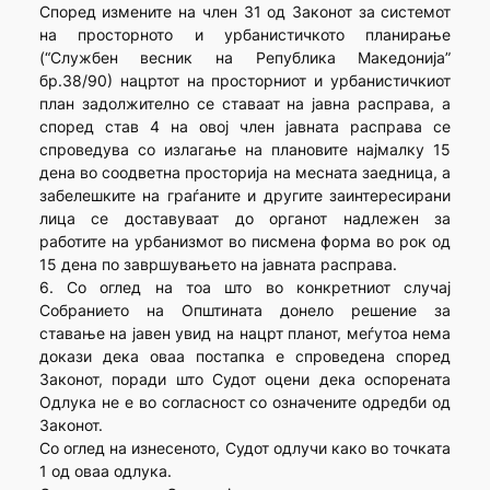
Според измените на член 31 од Законот за системот
на просторното и урбанистичкото планирање
(“Службен весник на Република Македонија”
бр.38/90) нацртот на просторниот и урбанистичкиот
план задолжително се ставаат на јавна расправа, а
според став 4 на овој член јавната расправа се
спроведува со излагање на плановите најмалку 15
дена во соодветна просторија на месната заедница, а
забелешките на граѓаните и другите заинтересирани
лица се доставуваат до органот надлежен за
работите на урбанизмот во писмена форма во рок од
15 дена по завршувањето на јавната расправа.
6. Со оглед на тоа што во конкретниот случај
Собранието на Општината донело решение за
ставање на јавен увид на нацрт планот, меѓутоа нема
докази дека оваа постапка е спроведена според
Законот, поради што Судот оцени дека оспорената
Одлука не е во согласност со означените одредби од
Законот.
Со оглед на изнесеното, Судот одлучи како во точката
1 од оваа одлука.