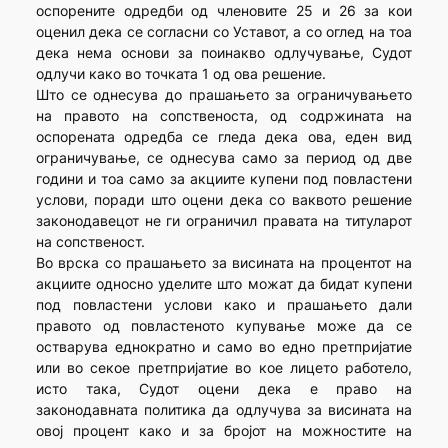
оспорените одредби од членовите 25 и 26 за кои
оценил дека се согласни со Уставот, а со оглед на тоа
дека нема основи за поинакво одлучување, Судот
одлучи како во точката 1 од ова решение.
Што се однесува до прашањето за ограничувањето
на правото на сопственоста, од содржината на
оспорената одредба се гледа дека ова, еден вид
ограничување, се однесува само за период од две
години и тоа само за акциите купени под повластени
услови, поради што оцени дека со ваквото решение
законодавецот не ги ограничил правата на титуларот
на сопственост.
Во врска со прашањето за висината на процентот на
акциите односно уделите што можат да бидат купени
под повластени услови како и прашањето дали
правото од повластеното купување може да се
остварува еднократно и само во едно претпријатие
или во секое претпријатие во кое лицето работело,
исто така, Судот оцени дека е право на
законодавната политика да одлучува за висината на
овој процент како и за бројот на можностите на