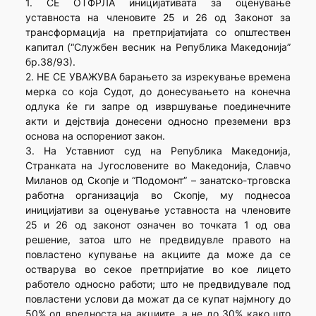
1. СЕ ОТФРЛА иницијативата за оценување
уставноста на членовите 25 и 26 од Законот за
трансформација на претпријатијата со општествен
капитал (“Службен весник на Република Македонија”
бр.38/93).
2. НЕ СЕ УВАЖУВА барањето за изрекување времена
мерка со која Судот, до донесувањето на конечна
одлука ќе ги запре од извршување поединечните
акти и дејствија донесени односно преземени врз
основа на оспорениот закон.
3. На Уставниот суд на Република Македонија,
Странката на Југословените во Македонија, Славчо
Миланов од Скопје и “Подомонт” – занатско-трговска
работна организација во Скопје, му поднесоа
иницијативи за оценување уставноста на членовите
25 и 26 од законот означен во точката 1 од ова
решение, затоа што не предвидувле правото на
повластено купување на акциите да може да се
остварува во секое претпријатие во кое лицето
работело односно работи; што не предвидувале под
повластени услови да можат да се купат најмногу до
50% од вредноста на акциите, а не до 30% како што