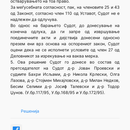
остварувањето на тоа право.
За меѓусебната согласност, пак, на членовите 25 и 43
од Законот, согласно член 110 од Уставот, Судот не е
надлежен да одлучува.
Во однос на барањето Судот, до донесување на
конечна одлука, да ги запре од извршување
поединечните акти и дејствија донесени односно
презем ени врз основа на оспорениот закон, Судот
оцени дека не се исполнети условите од член 27 од
Деловникот за изрекување на ваква мерка.
5. Ова решение Судот го донесе во состав од
претседателот на Судот д-р Јован Проевски и
судиите Бахри Исљами, д-р Никола Крлески, Олга
Лазова, д-р Стојмен Михајловски, д-р Милан Недков,
Бесим Селими д-р Јосиф Талевски и д-р Тодор
Џунов. (У.бр.117/95, У.бр.168/95 и У.бр.172/95).
Решенија