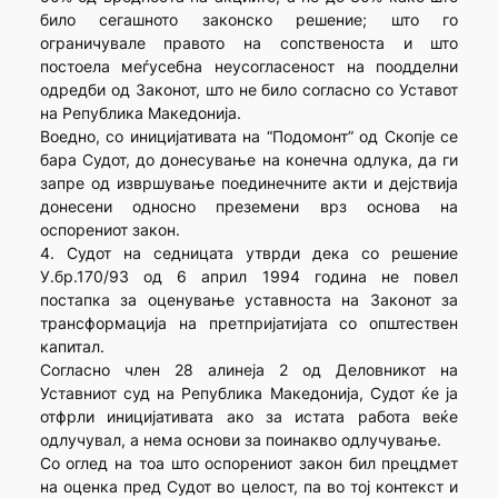
било сегашното законско решение; што го
ограничувале правото на сопственоста и што
постоела меѓусебна неусогласеност на поодделни
одредби од Законот, што не било согласно со Уставот
на Република Македонија.
Воедно, со иницијативата на “Подомонт” од Скопје се
бара Судот, до донесување на конечна одлука, да ги
запре од извршување поединечните акти и дејствија
донесени односно преземени врз основа на
оспорениот закон.
4. Судот на седницата утврди дека со решение
У.бр.170/93 од 6 април 1994 година не повел
постапка за оценување уставноста на Законот за
трансформација на претпријатијата со општествен
капитал.
Согласно член 28 алинеја 2 од Деловникот на
Уставниот суд на Република Македонија, Судот ќе ја
отфрли иницијативата ако за истата работа веќе
одлучувал, а нема основи за поинакво одлучување.
Со оглед на тоа што оспорениот закон бил прецдмет
на оценка пред Судот во целост, па во тој контекст и