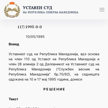
Skip
УСТАВЕН СУД
to
НА РЕПУБЛИКА СЕВЕРНА МАКЕДОНИЈА
content
117/1995-0-0
10/05/1995
Вовед
Уставниот суд на Република Македонија, врз основа
на член 110 од Уставот на Република Македонја и
член 28 алинеја 2 од Деловникот на Уставниот суд на
Република Македонија (“Службен весник на
Република Македонија” бр.70/92), на седницата
одржана на 10 и 17 мај 1995 година, донесе
Р Е Ш Е Н И Е
Текст