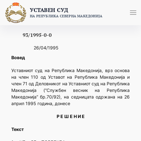
Skip
УСТАВЕН СУД
to
НА РЕПУБЛИКА СЕВЕРНА МАКЕДОНИЈА
content
93/1995-0-0
26/04/1995
Вовед
Уставниот суд на Република Македонија, врз основа
на член 110 од Уставот на Република Македонија и
член 71 од Деловникот на Уставниот суд на Република
Македонија (“Службен весник на Република
Македонија” бр.70/92), на седницата одржана на 26
април 1995 година, донесе
Р Е Ш Е Н И Е
Текст