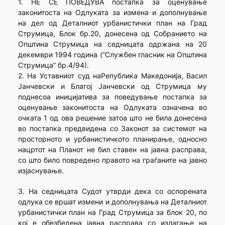
1. НЕ СЕ ПОВЕДУВА постапка за оценување
законитоста на Одлуката за измена и дополнување
на дел од Деталниот урбанистички план на Град
Струмица, Блок бр.20, донесена од Собранието на
Општина Струмица на седницата одржана на 20
декември 1994 година (“Службен гласник на Општина
Струмица” бр.4/94).
2. На Уставниот суд наРепублика Македонија, Васил
Јанчевски и Благој Јанчевски од Струмица му
поднесоа иницијатива за поведување постапка за
оценување законитоста на Одлуката означена во
очката 1 од ова решение затоа што не била донесена
во постапка предвидена со Законот за системот на
просторното и урбанистичкото планирање, односно
нацртот на Планот не бил ставен на јавна расправа,
со што било повредено правото на граѓаните на јавно
изјаснување.
3. На седницата Судот утврди дека со оспорената
одлука се вршат измени и дополнувања на Деталниот
урбанистички план на Град Струмица за блок 20, по
кој е обезбедена јавна расправа со излагање на