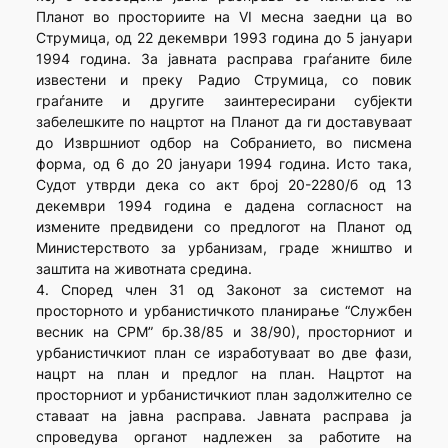
Планот во просториите на VI месна заедни ца во
Струмица, од 22 декември 1993 година до 5 јануари
1994 година. За јавната расправа граѓаните биле
известени и преку Радио Струмица, со повик
граѓаните и другите заинтересирани субјекти
забелешките по нацртот на Планот да ги доставуваат
до Извршниот одбор на Собранието, во писмена
форма, од 6 до 20 јануари 1994 година. Исто така,
Судот утврди дека со акт број 20-2280/б од 13
декември 1994 година е дадена согласност на
измените предвидени со предлогот на Планот од
Министерството за урбанизам, граде жништво и
заштита на животната средина.
4. Според член 31 од Законот за системот на
просторното и урбанистичкото планирање “Службен
весник на СРМ” бр.38/85 и 38/90), просторниот и
урбанистичкиот план се изработуваат во две фази,
нацрт на план и предлог на план. Нацртот на
просторниот и урбанистичкиот план задолжително се
ставаат на јавна расправа. Јавната расправа ја
спроведува органот надлежен за работите на