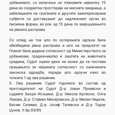
урбанизмот, со излагање на плановите најмалку 15
дена во соодветна просторија на месната заедница, а
забелешките на граѓаните и другите заинтересирани
субјекти се доставуваат до надлежниот орган во
писмена форма, во рок од 15 дена по завршувањето
на јавната расправа.
Со оглед на тоа што по оспорената одлука била
обезбедена јавна расправа и што на предлогот на
Планот била дадена согласност од Министерството за
урбанизам, градежништво и заштита на животната
средина, Судот оцени дека не може да се постави
прашањето за нејзината согласност со означената
законска одредба, поради што одлучи како во
точката 1 од ова решение.
5. Ова решение Судот годонесе во состав од
претседателот на Судот Д-р Јован Проевски и
судиите Бахри Исљами, Д-р Никола Крлески, Олга
Лазова, Д-р Стојмен Михајловски, Д-р Милан Недков,
Бесим Селими, Д-р Јосиф Талевски и Д-р Тодор
Џунов. У.бр.93/95