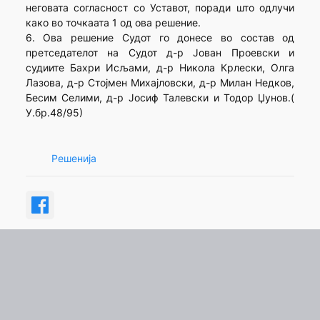
неговата согласност со Уставот, поради што одлучи
како во точкаата 1 од ова решение.
6. Ова решение Судот го донесе во состав од
претседателот на Судот д-р Јован Проевски и
судиите Бахри Исљами, д-р Никола Крлески, Олга
Лазова, д-р Стојмен Михајловски, д-р Милан Недков,
Бесим Селими, д-р Јосиф Талевски и Тодор Џунов.(
У.бр.48/95)
Решенија