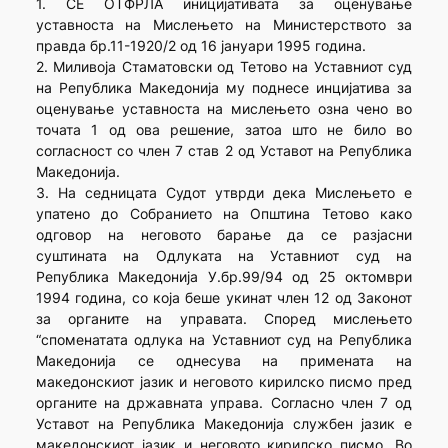
1. СЕ ОТФРЛА иницијативата за оценување
уставноста на Мислењето на Министерството за
правда бр.11-1920/2 од 16 јануари 1995 година.
2. Миливоја Стаматовски од Тетово на Уставниот суд
на Република Македонија му поднесе инцијатива за
оценување уставноста на мислењето озна чено во
точата 1 од ова решение, затоа што не било во
согласност со член 7 став 2 од Уставот на Република
Македонија.
3. На седницата Судот утврди дека Мислењето е
упатено до Собранието на Општина Тетово како
одговор на неговото барање да се разјасни
суштината на Одлуката на Уставниот суд на
Република Македонија У.бр.99/94 од 25 октомври
1994 година, со која беше укинат член 12 од Законот
за органите на управата. Според мислењето
“споменатата одлука на Уставниот суд на Република
Македонија се однесува на примената на
македонскиот јазик и неговото кирилско писмо пред
органите на државната управа. Согласно член 7 од
Уставот на Република Македонија службен јазик е
македонскиот јазик и неговото кирилско писмо. Во