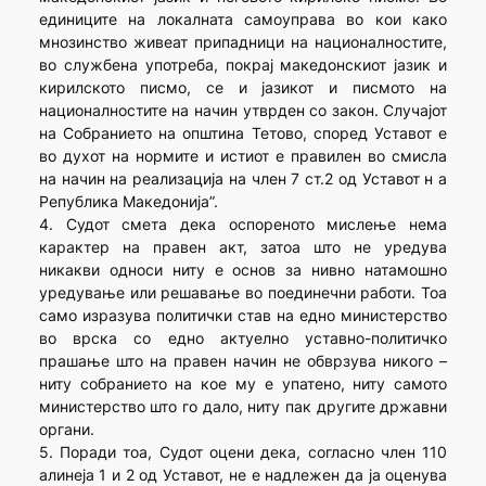
единиците на локалната самоуправа во кои како
мнозинство живеат припадници на националностите,
во службена употреба, покрај македонскиот јазик и
кирилското писмо, се и јазикот и писмото на
националностите на начин утврден со закон. Случајот
на Собранието на општина Тетово, според Уставот е
во духот на нормите и истиот е правилен во смисла
на начин на реализација на член 7 ст.2 од Уставот н а
Република Македонија”.
4. Судот смета дека оспореното мислење нема
карактер на правен акт, затоа што не уредува
никакви односи ниту е основ за нивно натамошно
уредување или решавање во поединечни работи. Тоа
само изразува политички став на едно министерство
во врска со едно актуелно уставно-политичко
прашање што на правен начин не обврзува никого –
ниту собранието на кое му е упатено, ниту самото
министерство што го дало, ниту пак другите државни
органи.
5. Поради тоа, Судот оцени дека, согласно член 110
алинеја 1 и 2 од Уставот, не е надлежен да ја оценува