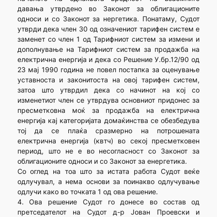
давања утврдено во Законот за облигационите
односи и со Законот за нергетика. Понатаму, Судот
утврди дека член 30 од означениот тарифен систем е
заменет со член 1 од Тарифниот систем за измени и
дополнување на Тарифниот систем за продажба на
електрична енергија и дека со Решение У.бр.12/90 од
23 мај 1990 година не повел постапка за оценување
уставноста и законитоста на овој тарифен систем,
затоа што утврдил дека со начинот на кој со
изменетиот член се утврдува основниот придонес за
пресметковна моќ за продажба на електрична
енергија кај категоријата домаќинства се обезбедува
тој да се плаќа сразмерно на потрошената
електрична енергија (квтч) во секој пресметковен
период, што не е во несогласност со Законот за
облигационите односи и со Законот за енергетика.
Со оглед на тоа што за истата работа Судот веќе
одлучувал, а нема основи за поинакво одлучување
одлучи како во точката 1 од ова решение.
4. Ова решение Судот го донесе во состав од
претседателот на Судот д-р Јован Проевски и