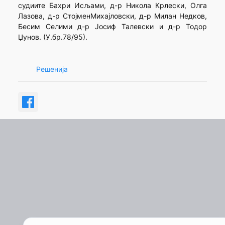
судиите Бахри Исљами, д-р Никола Крлески, Олга
Лазова, д-р СтојменМихајловски, д-р Милан Недков,
Бесим Селими д-р Јосиф Талевски и д-р Тодор
Џунов. (У.бр.78/95).
Решенија