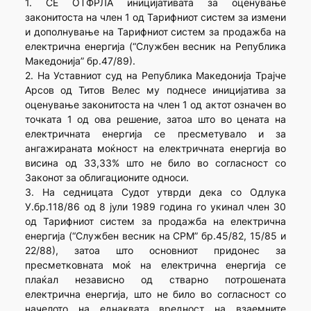
1. СЕ ОТФРЛА иницијативата за оценување
законитоста на член 1 од Тарифниот систем за измени
и дополнување на Тарифниот систем за продажба на
електрична енергија (“Службен весник на Република
Македонија” бр.47/89).
2. На Уставниот суд на Република Македонија Трајче
Арсов од Титов Велес му поднесе иницијатива за
оценување законитоста на член 1 од актот означен во
точката 1 од ова решение, затоа што во цената на
електричната енергија се пресметувало и за
ангажираната моќност на електричната енергија во
висина од 33,33% што не било во согласност со
Законот за облигационите односи.
3. На седницата Судот утврди дека со Одлука
У.бр.118/86 од 8 јули 1989 година го укинал член 30
од Тарифниот систем за продажба на електрична
енергија (“Службен весник на СРМ” бр.45/82, 15/85 и
22/88), затоа што основниот придонес за
пресметковната моќ на електрична енергија се
плаќал независно од стварно потрошената
електрична енергија, што не било во согласност со
начелото на еднаквата вредност на взаемните