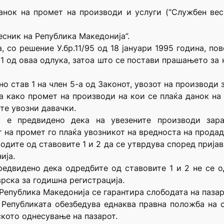
анок на промет на производи и услуги (“Службен вес
есник на Република Македонија”.
, со решение У.бр.11/95 од 18 јануари 1995 година, п
 1 од оваа одлука, затоа што се постави прашањето за 
но став 1 на член 5-а од Законот, увозот на производ
а како промет на производи на кои се плаќа данок на
те увозни давачки.
 е предвидено дека на увезените производи зар
 на промет го плаќа увозникот на вредноста на продад
дите од ставовите 1 и 2 да се утврдува според пријав
ија.
предвидено дека одредбите од ставовите 1 и 2 не се 
рска за годишна регистрација.
а Република Македонија се гарантира слободата на паз
, Републиката обезбедува еднаква правна положба на 
кото однесување на пазарот.