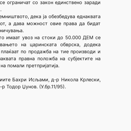
 се ограничат со закон единствено заради
.
емништвото, дека ја обезбедува еднаквата
от, а дава можност овие права да бидат
аничувања.
што имаат увоз на стоки до 50.000 ДЕМ се
вањето на царинската обврска, додека
 плаќаат по продажба на тие производи и
аквата правна положба на субјектите на
на помали претпријатија.
удиите Бахри Исљами, д-р Никола Крлески,
 Тодор Џунов. (У.бр.11/95).