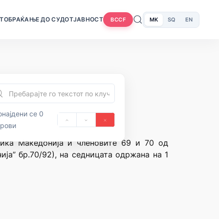
Т
ОБРАЌАЊЕ ДО СУДОТ
ЈАВНОСТ
MK
SQ
EN
BCCF
најдени се 0
орови
лика Македонија и членовите 69 и 70 од
ја” бр.70/92), на седницата одржана на 1