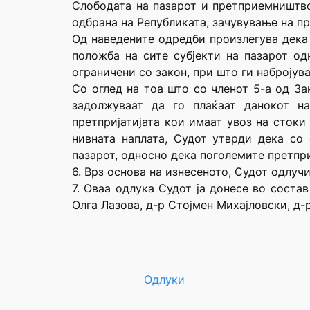
Слободата на пазарот и претприемништвот
одбрана на Републиката, зачувување на пр
Од наведените одредби произлегува дека 
положба на сите субјекти на пазарот о
ограничени со закон, при што ги набројув
Со оглед на тоа што со членот 5-а од За
задолжуваат да го плаќаат данокот н
претпријатијата кои имаат увоз на сток
нивната наплата, Судот утврди дека со
пазарот, односно дека поголемите претпри
6. Врз основа на изнесеното, Судот одлучи
7. Оваа одлука Судот ја донесе во соста
Олга Лазова, д-р Стојмен Михајловски, д-
Одлуки