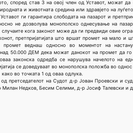
о, според став 3 на овој член од Уставот, можат да
иродната и животната средина или здравјето на луѓето
Уставот ги гарантира слободата на пазарот и претпри
дносно не дозволува монополско однесување на пазар
а случаите кога законот може да ги предвиди овие огр
конот, претпријатијата што вршат промет на мало и 
а промет веднаш односно во моментот на настану
и над 50.000 ДЕМ дека можат данокот на промет да го
 оваа законска одредба се нарушува начелото на едн
јатија се доведуваат во монополска положба во однос 
 како во точката 1 од оваа одлука.
в од претседателот на Судот д-р Јован Проевски и с
р Милан Недков, Бесим Селими, д-р Јосиф Талевски и д-р