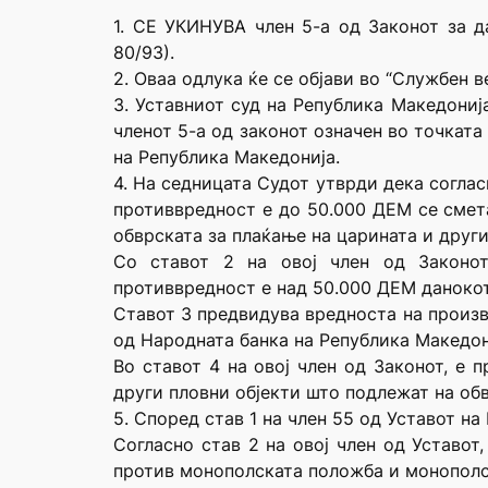
1. СЕ УКИНУВА член 5-а од Законот за д
80/93).
2. Оваа одлука ќе се објави во “Службен в
3. Уставниот суд на Република Македонија
членот 5-а од законот означен во точката
на Република Македонија.
4. На седницата Судот утврди дека соглас
противвредност е до 50.000 ДЕМ се смет
обврската за плаќање на царината и други
Со ставот 2 на овој член од Законот
противвредност е над 50.000 ДЕМ данокот
Ставот 3 предвидува вредноста на произво
од Народната банка на Република Македон
Во ставот 4 на овој член од Законот, е 
други пловни објекти што подлежат на обв
5. Според став 1 на член 55 од Уставот н
Согласно став 2 на овој член од Уставот
против монополската положба и монополс