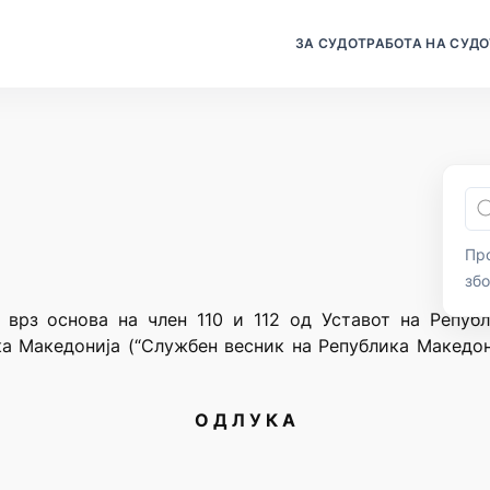
ЗА СУДОТ
РАБОТА НА СУДО
Про
зб
, врз основа на член 110 и 112 од Уставот на Репуб
а Македонија (“Службен весник на Република Македони
О Д Л У К А