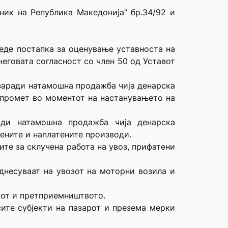
ник на Република Македонија” бр.34/92 и
оведе постапка за оценување уставноста на
неговата согласност со член 50 од Уставот
и заради натамошна продажба чија денарска
 промет во моментот на настанувањето на
ади натамошна продажба чија денарска
ените и наплатените производи.
ите за склучена работа на увоз, прифатени
однесуваат на увозот на моторни возила и
арот и претприемништвото.
сите субјекти на пазарот и презема мерки