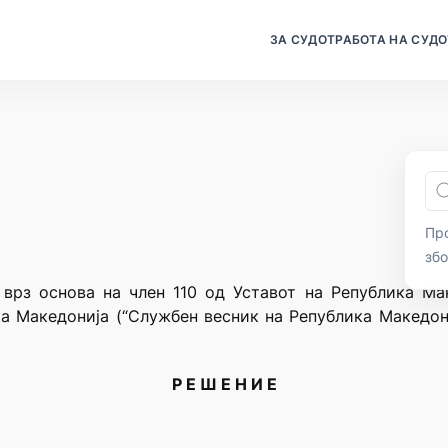
ЗА СУДОТ
РАБОТА НА СУДО
Про
зб
 врз основа на член 110 од Уставот на Република Мак
а Македонија (“Службен весник на Република Македони
Р Е Ш Е Н И Е