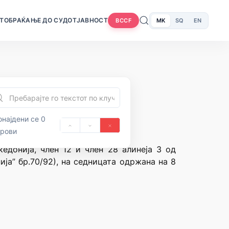
Т
ОБРАЌАЊЕ ДО СУДОТ
ЈАВНОСТ
MK
SQ
EN
BCCF
најдени се 0
орови
едонија, член 12 и член 28 алинеја 3 од
ја” бр.70/92), на седницата одржана на 8