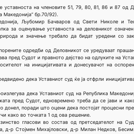
 уставноста на членовите 51, 79, 80, 81, 86 и 87 од 
 Македонија” бр.70/92).
кедонија, Љубомир Бачваров од Свети Николе и Те
пка за оценување уставноста на деловникот означен
рирода и значење требало да бидат уредени со зак
спорените одредби од Деловникот се уредуваат прашањ
ва пред Судот и правното дејство на одлуките на Уста
носителот на иницијативата и донесувачот на оспоре
предвидено дека Уставниот суд ќе ја отфрли иницијатив
излегува дека Уставниот суд на Република Македониј
пката пред Судот, едновремено треба да се јави и како
о донел, поради што оцени дека постојат процесни пре
чи како во точката 1 од ова решение.
зинство гласови во состав од претседателот на Су
а, д-р Стојмен Михајловски, д-р Милан Недков, Бесим