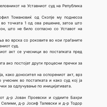
Деловникот на Уставниот суд на Република
офил Томановиќ од Скопје му поднесоа
 во точката 1 од ова решение, затоа што
он, што не било согласно со Уставот на
а во врска со роковите во кои граѓаните
вниот суд.
ниот акт се учесници во постапката пред
ата ако постојат други процесни пречки за
а, како доносител на оспорениот акт, врз
 учесник во постапката и како суд кој ја
чки за одлучување по иницијативата.
дот д-р Јован Проевски и судиите Бахри
 Селими, д-р Јосиф Талевски и д-р Тодор