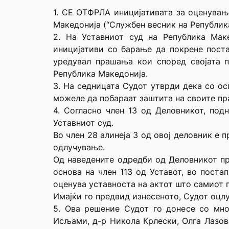
1. СЕ ОТФРЛА иницијативата за оценување
Македонија (“Службен весник на Република
2. На Уставниот суд на Република Ма
иницијативи со барање да покрене поста
уредувал прашања кои според својата п
Република Македонија.
3. На седницата Судот утврди дека со о
можеле да побараат заштита на своите пра
4. Согласно член 13 од Деловникот, под
Уставниот суд.
Во член 28 алинеја 3 од овој деловник е 
одлучување.
Од наведените одредби од Деловникот про
основа на член 113 од Уставот, во поста
оценува уставноста на актот што самиот г
Имајќи го предвид изнесеното, Судот оцлу
5. Ова решение Судот го донесе со мно
Исљами, д-р Никола Крлески, Олга Лазов