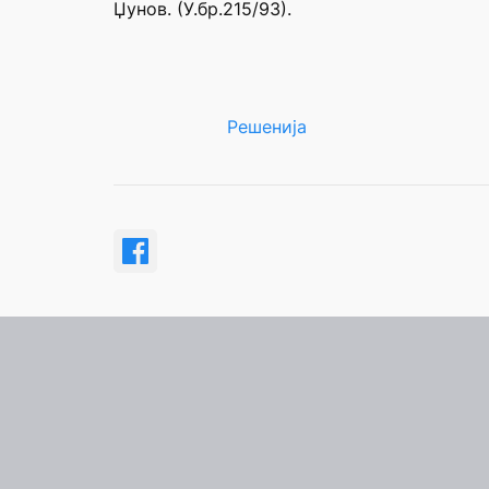
Џунов. (У.бр.215/93).
Решенија