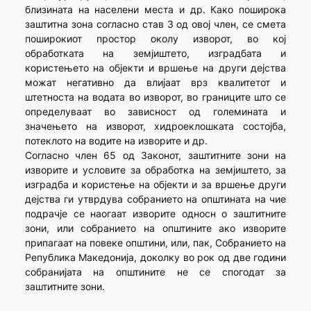
близината на населени места и др. Како поширока
заштитна зона согласно став 3 од овој член, се смета
поширокиот простор околу изворот, во кој
обработката на земјиштето, изградбата и
користењето на објекти и вршење на други дејства
можат негативно да влијаат врз квалитетот и
штетноста на водата во изворот, во границите што се
определуваат во зависност од големината и
значењето на изворот, хидроеклошката состојба,
потеклото на водите на изворите и др.
Согласно член 65 од Законот, заштитните зони на
изворите и условите за обработка на земјиштето, за
изградба и користење на објекти и за вршење други
дејства ги утврдува собранието на општината на чие
подрачје се наогаат изворите односн о заштитните
зони, или собранието на општините ако изворите
припагаат на повеке општини, или, пак, Собранието на
Република Македонија, доколку во рок од две години
собранијата на општините не се спогодат за
заштитните зони.