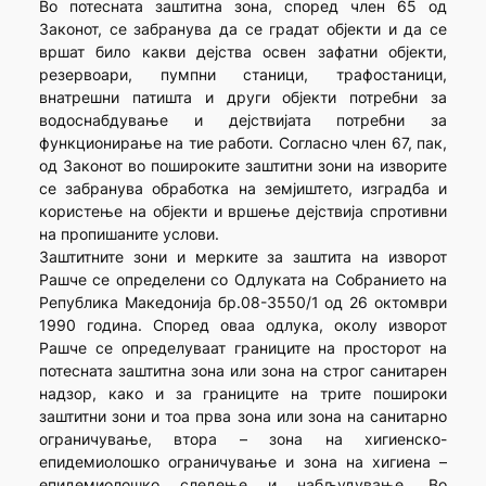
Во потесната заштитна зона, според член 65 од
Законот, се забранува да се градат објекти и да се
вршат било какви дејства освен зафатни објекти,
резервоари, пумпни станици, трафостаници,
внатрешни патишта и други објекти потребни за
водоснабдување и дејствијата потребни за
функционирање на тие работи. Согласно член 67, пак,
од Законот во пошироките заштитни зони на изворите
се забранува обработка на земјиштето, изградба и
користење на објекти и вршење дејствија спротивни
на пропишаните услови.
Заштитните зони и мерките за заштита на изворот
Рашче се определени со Одлуката на Собранието на
Република Македонија бр.08-3550/1 од 26 октомври
1990 година. Според оваа одлука, околу изворот
Рашче се определуваат границите на просторот на
потесната заштитна зона или зона на строг санитарен
надзор, како и за границите на трите пошироки
заштитни зони и тоа прва зона или зона на санитарно
ограничување, втора – зона на хигиенско-
епидемиолошко ограничување и зона на хигиена –
епидемиолошко следење и набљудување. Во