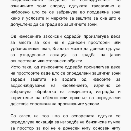
означените зони според одлуката таксативно е
наброено што се се забранува во поодделна зона
како и условите и мерките за заштита за она што е
допуштено да се гради во заштитните зони.
Од изнесените законски одредби произлегува дека
за места за кои не е донесен просторен или
урбанистички план, Владата може да донесе одлука
за утврдување локација за градба на јавни
општествени или стопански објекти.
Исто така, од изнесените одредби произлегува дека
на просторите каде што се определени заштитни зони
заради заштита на водата од изворите за
водоснабдување на населението, изречно се
забранува обработка на земјиштето, изградба и
користење на објекти или вршење на определени
дејствија спротивни на пропишаните услови.
Со оглед на тоа што со оспорената одлука се
определува локација за изградба на бензинска пумпа
за простор за кој не е донесен ниту основен ниту