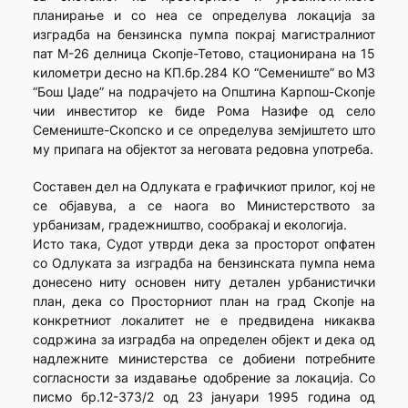
планирање и со неа се определува локација за
изградба на бензинска пумпа покрај магистралниот
пат М-26 делница Скопје-Тетово, стационирана на 15
километри десно на КП.бр.284 КО “Семениште” во МЗ
“Бош Џаде” на подрачјето на Општина Карпош-Скопје
чии инвеститор ке биде Рома Назифе од село
Семениште-Скопско и се определува земјиштето што
му припага на објектот за неговата редовна употреба.
Составен дел на Одлуката е графичкиот прилог, кој не
се објавува, а се наога во Министерството за
урбанизам, градежништво, сообракај и екологија.
Исто така, Судот утврди дека за просторот опфатен
со Одлуката за изградба на бензинската пумпа нема
донесено ниту основен ниту детален урбанистички
план, дека со Просторниот план на град Скопје на
конкретниот локалитет не е предвидена никаква
содржина за изградба на определен објект и дека од
надлежните министерства се добиени потребните
согласности за издавање одобрение за локација. Со
писмо бр.12-373/2 од 23 јануари 1995 година од