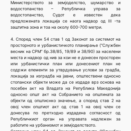
Министерството за земјоделство, шумарство и
водостопанство – Републичка управа за
водостопанство, Судот е известен дека
предложената локација се наога надвор од III -та
заштитна зона и тоа на околу 600-700 метри.
4. Според член 54 став 1 од Законот за системот на
просторното и урбанистичкото планирање (“Службен
весник на СРМ” бр.38/85, 19/89 и 38/90) за населени
места и надвор од нив за кои не е донесен просторен
или урбанистички план или донесениот план не
содржи елементи за утврдување услови за градба,
локација за изградба на јавни, општествени односно
стопански објекти може да се издаде врз основа на
посебен акт на Владата на Република Македонија
односно општ акт на Собранието на општината за
објекти од општиснко значење, а според став 2 на
овој член општиот акт од став 1 на овој член се
донесува по претходно издадена согласност од
Републичкиот орган на управата надлежен за
работите на урбанизмот и земјоделството.