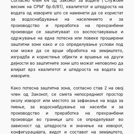
Согласно член 64 од Законот за водите (“Службен
весник на СРМ” бр.6/81), квалитетот и штедроста на
водата од изворите што се наменети да се користат
за водоснабдување на населението и за
производство и преработка на прехранбени
производи се заштитуваат со воспоставување и
одржување на една потесна или повеке проширени
заштитни зони како и со определување услови под
кои може да се врши обработка на земјиштето,
изградба и користење објекти и вршење на други
дејности во заштитните зони што можат неповолно да
влијаат врз квалитетот и штедроста на водата во
изворите.
Како потесна заштитна зона, согласно став 2 на овој
член од Законот, се смета непосредниот простор
околу изворот или местото за зафакање на вода за
пиење, за водоснабдување на населби и за
производство и преработка на прехранбени
производи во граници што се определуваат во
зависност од штедроста и значење на изворот,
конфигурацијата, видот и составот на земјиштето,