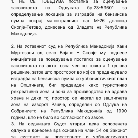
1. НЕ СЕ ПОВЕДУВА постапка за оценување
законитоста на Одлуката бр.23-53601 за
определување локација за изградба на бензинска
пумпа покрај магистралниот пат М-26 делница
Скопје-Тетово, донесена од Владата на Република
Македонија.
2. На Уставниот суд на Република Македонија Хаки
Муртезани од село Бојане – Скопје му поднесе
иницијатива за поведување постапка за оценување
законитоста на актот озна чен во точката 1 од ова
решение, затоа што просторот во кој се предвидувало
изградба на бензинска пумпа со урбанистичкиот план
на Општината, бил предвиден како туристичко
рекреативна зона и зона за производство на здрава
храна и дека тој простор се наогал во заштитната
зона на изворот Рашче, определен со Одлука на
Собранието на Република Македонија од 1990
година, што не било во согласност со закон.
3. На седницата Судот утврди дека оспорената
одлука е донесена врз основа на член 54 од Законот
за системот на просторното и урбанистичкото