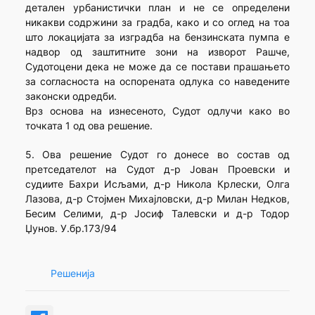
детален урбанистички план и не се определени
никакви содржини за градба, како и со оглед на тоа
што локацијата за изградба на бензинската пумпа е
надвор од заштитните зони на изворот Рашче,
Судотоцени дека не може да се постави прашањето
за согласноста на оспорената одлука со наведените
законски одредби.
Врз основа на изнесеното, Судот одлучи како во
точката 1 од ова решение.
5. Ова решение Судот го донесе во состав од
претседателот на Судот д-р Јован Проевски и
судиите Бахри Исљами, д-р Никола Крлески, Олга
Лазова, д-р Стојмен Михајловски, д-р Милан Недков,
Бесим Селими, д-р Јосиф Талевски и д-р Тодор
Џунов. У.бр.173/94
Решенија