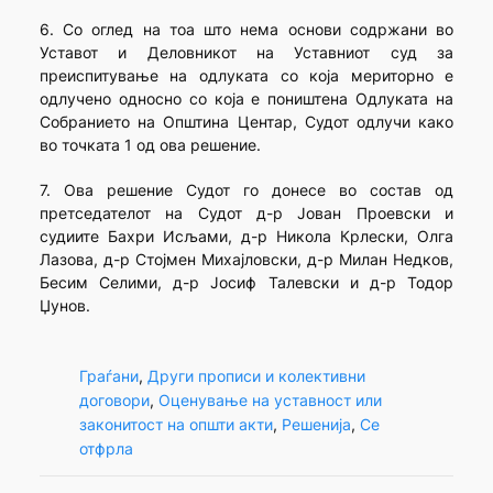
6. Со оглед на тоа што нема основи содржани во
Уставот и Деловникот на Уставниот суд за
преиспитување на одлуката со која мериторно е
одлучено односно со која е поништена Одлуката на
Собранието на Општина Центар, Судот одлучи како
во точката 1 од ова решение.
7. Ова решение Судот го донесе во состав од
претседателот на Судот д-р Јован Проевски и
судиите Бахри Исљами, д-р Никола Крлески, Олга
Лазова, д-р Стојмен Михајловски, д-р Милан Недков,
Бесим Селими, д-р Јосиф Талевски и д-р Тодор
Џунов.
Граѓани
, 
Други прописи и колективни
договори
, 
Оценување на уставност или
законитост на општи акти
, 
Решенија
, 
Се
отфрла