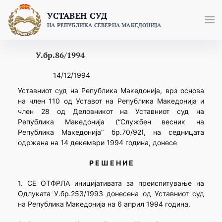
Skip
УСТАВЕН СУД
to
НА РЕПУБЛИКА СЕВЕРНА МАКЕДОНИЈА
content
У.бр.86/1994
14/12/1994
Уставниот суд на Република Македонија, врз основа
на член 110 од Уставот на Република Македонија и
член 28 од Деловникот на Уставниот суд на
Република Македонија (“Службен весник на
Република Македонија” бр.70/92), на седницата
одржана на 14 декември 1994 година, донесе
Р Е Ш Е Н И Е
1. СЕ ОТФРЛА иницијативата за преиспитување на
Одлуката У.бр.253/1993 донесена од Уставниот суд
на Република Македонија на 6 април 1994 година.