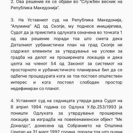
2. Ова решение ќе се објави во “Службен весник на
Република Македонија”.
3. На Уставниот суд на Република Македонија,
“Алумина” АД од Скопје, му поднесе иницијатива,
Судот да ја преиспита одлуката означена во точката 1
од ова решение поради тоа што смета дека
Деталниот урбанистички план на град Скопје не
содржел елементи за утврдување на услови за
градба на делот на проширената локација и дека
целта на членот 54 од Законот за системот на
просторното и урбанистичкото планирање бил да се
одбегне процедурата кога за тоа постоел општествен
интерес и кога постоел слободен простор
недефиниран со планот.
4. Уставниот суд на седницата утврди дека Судот на
6 април 1994 година со Одлука У.бр.253/1993 ја
поништи Одлуката за утврдување проширена
локација за изградба на повеќенаменски објект “Мк
Доналдс”, донесена од Собранието на Општина
Центар на 31 март 1992 година, поради тоа што оцени