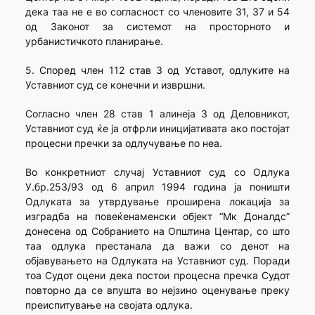
дека таа не е во согласност со членовите 31, 37 и 54
од Законот за системот на просторното и
урбанистичкото планирање.
5. Според член 112 став 3 од Уставот, одлуките на
Уставниот суд се конечни и извршни.
Согласно член 28 став 1 алинеја 3 од Деловникот,
Уставниот суд ќе ја отфрли иницијативата ако постојат
процесни пречки за одлучување по неа.
Во конкретниот случај Уставниот суд со Одлука
У.бр.253/93 од 6 април 1994 година ја поништи
Одлуката за утврдување проширена локација за
изградба на повеќенаменски објект “Мк Доналдс”
донесена од Собранието на Општина Центар, со што
таа одлука престанала да важи со денот на
објавувањето на Одлуката на Уставниот суд. Поради
тоа Судот оцени дека постои процесна пречка Судот
повторно да се впушта во нејзино оценување преку
преиспитување на својата одлука.