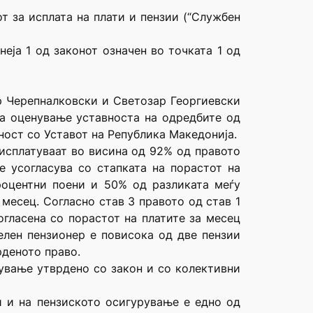
от за исплата на плати и пензии (“Службен
неја 1 од законот означен во точката 1 од
ор Черепналковски и Светозар Георгиевски
за оценување уставноста на одредбите од
ност со Уставот на Република Македонија.
 исплатуваат во висина од 92% од правото
се усогласува со стапката на порастот на
роцентни поени и 50% од разликата меѓу
месец. Согласно став 3 правото од став 1
огласена со порастот на платите за месец
елен пензионер е повисока од две пензии
рденото право.
рување утврдено со закон и со колективни
и и на пензиското осигурување е едно од