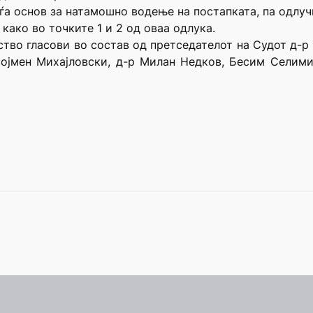
ѓа основ за натамошно водење на постапката, па одлучи
 како во точките 1 и 2 од оваа одлука.
нство гласови во состав од претседателот на Судот д-
тојмен Михајловски, д-р Милан Недков, Бесим Селими