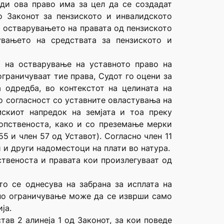
еди ова право има за цел да се создадат
о Законот за пензиското и инвалидското
 остварувањето на правата од пензиското
вањето на средствата за пензиското и
 на остварување на уставното право на
граничуваат тие права, Судот го оцени за
а одредба, во контекстот на целината на
о согласност со уставните овластувања на
скиот напредок на земјата и тоа преку
сопственоста, како и со преземање мерки
5 и член 57 од Уставот). Согласно член 11
и и други надоместоци на плати во натура.
ственоста и правата кои произлегуваат од
то се однесува на забрана за исплата на
ино ограничување може да се изврши само
ја.
став 2 алинеја 1 од Законот, за кои поведе