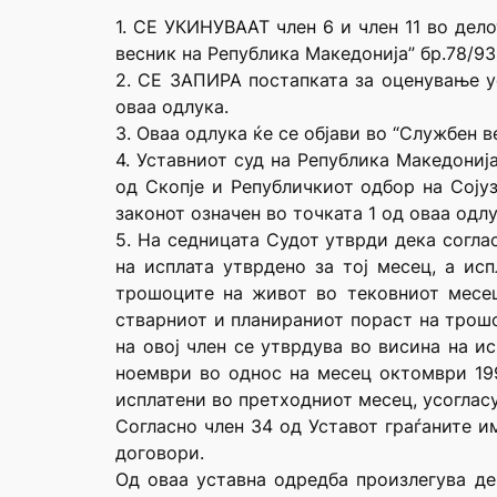
1. СЕ УКИНУВААТ член 6 и член 11 во дело
весник на Република Македонија” бр.78/93
2. СЕ ЗАПИРА постапката за оценување уст
оваа одлука.
3. Оваа одлука ќе се објави во “Службен в
4. Уставниот суд на Република Македониј
од Скопје и Републичкиот одбор на Соју
законот означен во точката 1 од оваа одл
5. На седницата Судот утврди дека согла
на исплата утврдено за тој месец, а исп
трошоците на живот во тековниот месец
стварниот и планираниот пораст на трошо
на овој член се утврдува во висина на и
ноември во однос на месец октомври 199
исплатени во претходниот месец, усоглас
Согласно член 34 од Уставот граѓаните и
договори.
Од оваа уставна одредба произлегува де