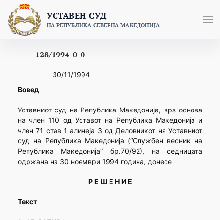
Skip
УСТАВЕН СУД
to
НА РЕПУБЛИКА СЕВЕРНА МАКЕДОНИЈА
content
128/1994-0-0
30/11/1994
Вовед
Уставниот суд на Република Македонија, врз основа
на член 110 од Уставот на Република Македонија и
член 71 став 1 алинеја 3 од Деловникот на Уставниот
суд на Република Македонија (“Службен весник на
Република Македонија” бр.70/92), на седницата
одржана на 30 ноември 1994 година, донесе
Р Е Ш Е Н И Е
Текст