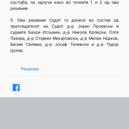
состојба, па одлучи како во точките 1 и 2 од ова
решение.
5. Ова решение Судот го донесе во состав од
претседателот на Судот д-р Јован Проевски и
судиите Бахри Исљами, д-р Никола Крлески, Олга
Лазова, д-р Стојмен Михајловски, д-р Милан Недков,
Бесим Селими, д-р Јосиф Талевски и д-р Тодор
Џунов.
Решенија