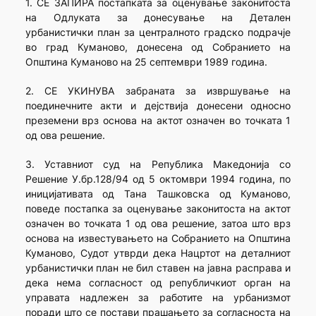
1. СЕ ЗАПИРА постапката за оценување законитоста
на Одлуката за донесување на Детален
урбанистички план за централното градско подрачје
во град Куманово, донесена од Собранието на
Општина Куманово на 25 септември 1989 година.
2. СЕ УКИНУВА забраната за извршување на
поединечните акти и дејствија донесени односно
преземени врз основа на актот означен во точката 1
од ова решение.
3. Уставниот суд на Република Македонија со
Решение У.бр.128/94 од 5 октомври 1994 година, по
иницијативата од Тана Ташковска од Куманово,
поведе постапка за оценување законитоста на актот
означен во точката 1 од ова решение, затоа што врз
основа на известувањето на Собранието на Општина
Куманово, Судот утврди дека Нацртот на деталниот
урбанистички план не бил ставен на јавна расправа и
дека нема согласност од републичкиот орган на
управата надлежен за работите на урбанизмот
поради што се постави прашањето за согласноста на