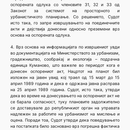
оспорената одлука со членовите 31, 32 и 33 од
Законот за системот на просторното и
урбанистичкото планирање. Со решението, Судот
исто така, го запре извршувањето на поединечните
акти и дејствија донесени односно преземени врз
основа на оспорената одлука.
4. Врз основа на информацијата по извршениот увди
во документацијата на Министерството за урбанизам,
градежништво, сообраќај и екологија – подрачна
единица Куманово, што важеле во периодот кога е
донесен оспорениот акт, Нацртот на планот бил
изложен на јавен увид кој траел од 15 март до 15
април 1989 година и дека е одржана јавна расправа
на 25 април 1989 година. Судот, исто така, утврди
дека во време на донесувањето на оспорениот акт не
се барала согласност, туку плановите задолжително
се доставувале до републичкиот орган на управата
надлежен за работите на урбанизмот на мислење и
оцена. Поради тоа, Судот утврди дека поведувањето
на постапката било засновано врз погрешна фактичка