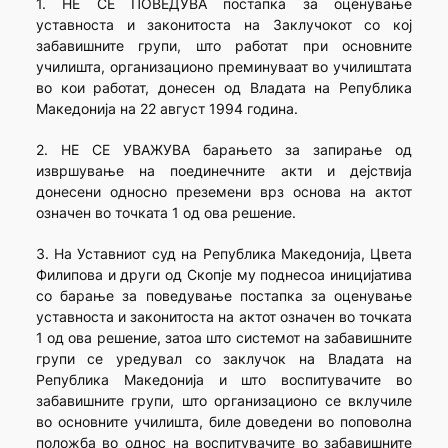
1. НЕ СЕ ПОВЕДУВА постапка за оценување
уставноста и законитоста на Заклучокот со кој
забавишните групи, што работат при основните
училишта, организационо преминуваат во училиштата
во кои работат, донесен од Владата на Република
Македонија на 22 август 1994 година.
2. НЕ СЕ УВАЖУВА барањето за запирање од
извршување на поединечните акти и дејствија
донесени односно преземени врз основа на актот
означен во точката 1 од ова решение.
3. На Уставниот суд на Република Македонија, Цвета
Филипова и други од Скопје му поднесоа иницијатива
со барање за поведување постапка за оценување
уставноста и законитоста на актот означен во точката
1 од ова решение, затоа што системот на забавишните
групи се уредувал со заклучок на Владата на
Република Македонија и што воспитувачите во
забавишните групи, што организационо се вклучиле
во основните училишта, биле доведени во поповолна
положба во однос на воспитувачите во забавишните