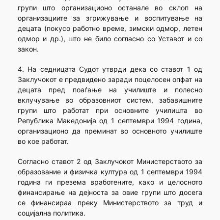
групи што организационо останале во склоп на
организациите за згрижување и воспитување на
децата (покусо работно време, зимски одмор, летен
одмор и др.), што не било согласно со Уставот и со
закон.
4. На седницата Судот утврди дека со ставот 1 од
Заклучокот е предвидено заради поцелосен опфат на
децата пред поаѓање на училиште и полесно
вклучување во образовниот систем, забавишните
групи што работат при основните училишта во
Република Македонија од 1 септември 1994 година,
организационо да преминат во основното училиште
во кое работат.
Согласно ставот 2 од Заклучокот Министерството за
образование и физичка култура од 1 септември 1994
година ги презема вработените, како и целосното
финансирање на дејноста за овие групи што досега
се финансираа преку Министерството за труд и
социјална политика.