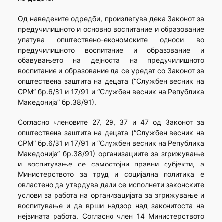
Од наведените одредби, произлегува дека Законот за
предучилишното и основно воспитание и образование
упатува општествено-економските односи во
предучилишното воспитание и образование и
обавувањето на дејноста на предучилишното
воспитание и образование да се уредат со Законот за
општествена заштита на децата (“Службен весник на
СРМ” бр.6/81 и 17/91 и “Службен весник на Република
Македонија” бр.38/91).
Согласно членовите 27, 29, 37 и 47 од Законот за
општествена заштита на децата (“Службен весник на
СРМ” бр.6/81 и 17/91 и “Службен весник на Република
Македонија” бр.38/91) организациите за згрижување
и воспитување се самостојни правни субјекти, а
Министерството за труд и социјална политика е
овластено да утврдува дали се исполнети законските
услови за работа на организацијата за згрижување и
воспитување и да врши надзор над законитоста на
нејзината работа. Согласно член 14 Министерството