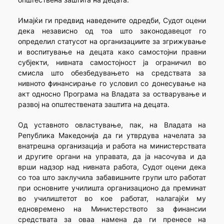
Имајќи ги предвид наведените одредби, Судот оцени
дека независно од тоа што законодавецот го
определил статусот на организациите за згрижување
и воспитување на децата како самостојни правни
субјекти, нивната самостојност ја ограничил во
смисла што обезбедувањето на средствата за
нивното финансирање го условил со донесување на
акт односно Програма на Владата за остварување и
развој на општествената заштита на децата.
Од уставното овластување, пак, на Владата на
Република Македонија да ги утврдува начелата за
внатрешна организација и работа на министерствата
и другите органи на управата, да ја насочува и да
врши надзор над нивната работа, Судот оцени дека
со тоа што заклучила забавишните групи што работат
при основните училишта организационо да преминат
во училиштетот во кое работат, налагајќи му
едновремено на Министерството за финансии
средствата за оваа намена да ги пренесе на