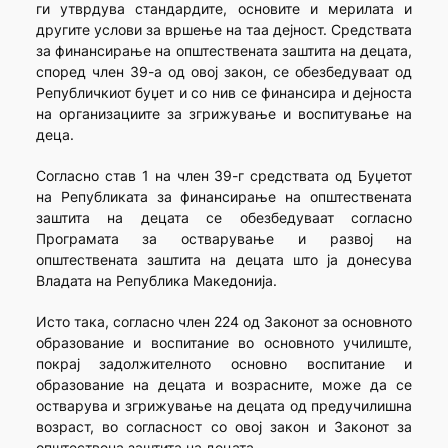
ги утврдува стандардите, основите и мерилата и
другите услови за вршење на таа дејност. Средствата
за финансирање на општествената заштита на децата,
според член 39-а од овој закон, се обезбедуваат од
Републичкиот буџет и со нив се финансира и дејноста
на организациите за згрижување и воспитување на
деца.
Согласно став 1 на член 39-г средствата од Буџетот
на Републиката за финансирање на општествената
заштита на децата се обезбедуваат согласно
Програмата за остварување и развој на
општествената заштита на децата што ја донесува
Владата на Република Македонија.
Исто така, согласно член 224 од Законот за основното
образование и воспитание во основното училиште,
покрај задолжителното основно воспитание и
образование на децата и возрасните, може да се
остварува и згрижување на децата од предучилишна
возраст, во согласност со овој закон и Законот за
општествена заштита на децата.