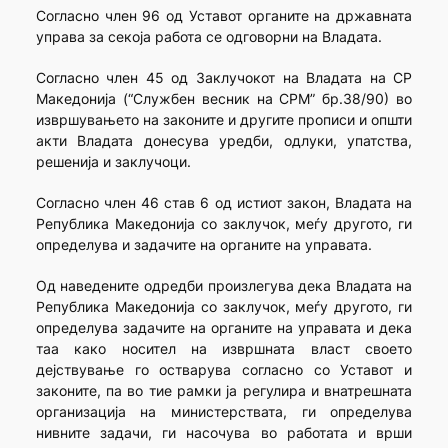
Согласно член 96 од Уставот органите на државната
управа за секоја работа се одговорни на Владата.
Согласно член 45 од Заклучокот на Владата на СР
Македонија (“Службен весник на СРМ” бр.38/90) во
извршувањето на законите и другите прописи и општи
акти Владата донесува уредби, одлуки, упатства,
решенија и заклучоци.
Согласно член 46 став 6 од истиот закон, Владата на
Република Македонија со заклучок, меѓу другото, ги
определува и задачите на органите на управата.
Од наведените одредби произлегува дека Владата на
Република Македонија со заклучок, меѓу другото, ги
определува задачите на органите на управата и дека
таа како носител на извршната власт своето
дејствување го остварува согласно со Уставот и
законите, па во тие рамки ја регулира и внатрешната
организација на министерствата, ги определува
нивните задачи, ги насочува во работата и врши