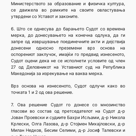
Министерството за образование и физичка култура,
се движела во рамките на своите овластувања
утврдени со Уставот и законите.
6. Што се однесува до барањето Судот со времена
мерка, до донесувањето на конечна одлука, да ги
запре од извршување поединечните акти и дејствија
донесени односно преземени врз основа на
оспорениот заклучок, имајќи го предвид изнесеното,
Судот оцени дека не се исполнети условите од член
27 од Деловникот на Уставниот суд на Република
Македонија за изрекување на ваква мерка.
Врз основа на изнесеното, Судот одлучи како во
точката 1 и 2 од ова решение.
7. Ова решение Судот го донесе со мнозинство
гласови во состав од претседателот на Судот д-р
Јован Проевски и судиите Бахри Исљами, д-р Никола
Крлески, Олга Лазова, д-р Стојмен Михајловски, д-р
Милан Недков, Бесим Селими, д-р Јосиф Талевски и