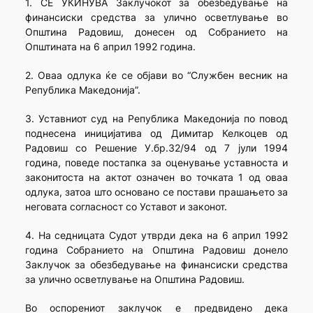
1. СЕ УКИНУВА Заклучокот за обезбедување на
финансиски средства за улично осветлување во
Општина Радовиш, донесен од Собранието на
Општината на 6 април 1992 година.
2. Оваа одлука ќе се објави во “Службен весник на
Република Македонија”.
3. Уставниот суд на Република Македонија по повод
поднесена иницијатива од Димитар Келкоцев од
Радовиш со Решение У.бр.32/94 од 7 јули 1994
година, поведе постапка за оценување уставноста и
законитоста на актот означен во точката 1 од оваа
одлука, затоа што основано се постави прашањето за
неговата согласност со Уставот и законот.
4. На седницата Судот утврди дека на 6 април 1992
година Собранието на Општина Радовиш донело
Заклучок за обезбедување на финансиски средства
за улично осветлување на Општина Радовиш.
Во оспорениот заклучок е предвидено дека