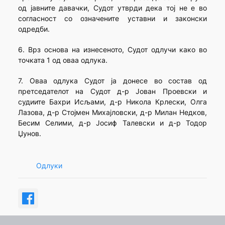
од јавните давачки, Судот утврди дека тој не е во
согласност со означените уставни и законски
одредби.
6. Врз основа на изнесеното, Судот одлучи како во
точката 1 од оваа одлука.
7. Оваа одлука Судот ја донесе во состав од
претседателот на Судот д-р Јован Проевски и
судиите Бахри Исљами, д-р Никола Крлески, Олга
Лазова, д-р Стојмен Михајловски, д-р Милан Недков,
Бесим Селими, д-р Јосиф Талевски и д-р Тодор
Џунов.
Одлуки