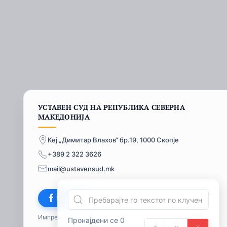
УСТАВЕН СУД НА РЕПУБЛИКА СЕВЕРНА
МАКЕДОНИЈА
Кеј „Димитар Влахов“ бр.19, 1000 Скопје
+389 2 322 3626
mail@ustavensud.mk
Facebook
Импресум
© 2026
Пронајдени се 0