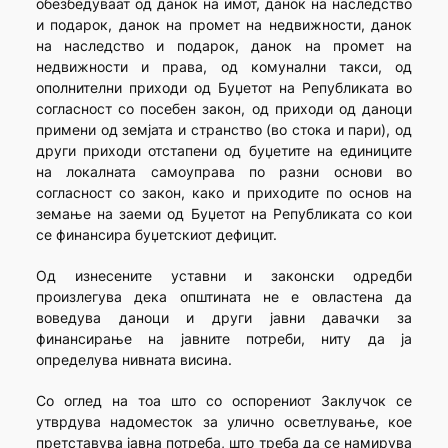
обезбедуваат од данок на имот, данок на наследство
и подарок, данок на промет на недвижности, данок
на наследство и подарок, данок на промет на
недвижности и права, од комунални такси, од
ополнителни приходи од Буџетот на Републиката во
согласност со посебен закон, од приходи од даноци
примени од земјата и странство (во стока и пари), од
други приходи отстапени од буџетите на единиците
на локалната самоуправа по разни основи во
согласност со закон, како и приходите по основ на
земање на заеми од Буџетот на Републиката со кои
се финансира буџетскиот дефицит.
Од изнесените уставни и законски одредби
произлегува дека општината не е овластена да
воведува даноци и други јавни давачки за
финансирање на јавните потреби, ниту да ја
определува нивната висина.
Со оглед на тоа што со оспорениот Заклучок се
утврдува надоместок за улично осветлување, кое
претставува јавна потреба, што треба да се намирува