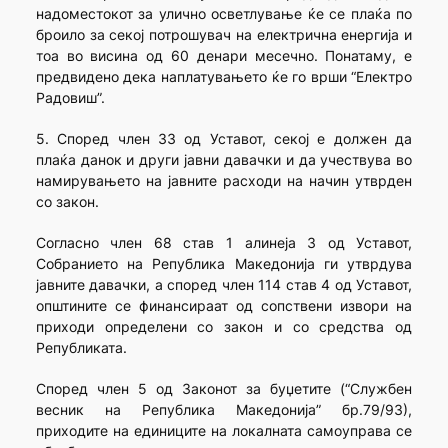
надоместокот за улично осветлување ќе се плаќа по
броило за секој потрошувач на електрична енергија и
тоа во висина од 60 денари месечно. Понатаму, е
предвидено дека наплатувањето ќе го врши “Електро
Радовиш”.
5. Според член 33 од Уставот, секој е должен да
плаќа данок и други јавни давачки и да учествува во
намирувањето на јавните расходи на начин утврден
со закон.
Согласно член 68 став 1 алинеја 3 од Уставот,
Собранието на Република Македонија ги утврдува
јавните давачки, а според член 114 став 4 од Уставот,
општините се финансираат од сопствени извори на
приходи определени со закон и со средства од
Републиката.
Според член 5 од Законот за буџетите (“Службен
весник на Република Македонија” бр.79/93),
приходите на единиците на локалната самоуправа се