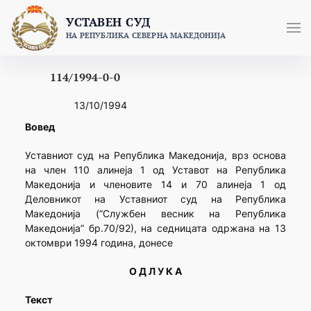
Skip
УСТАВЕН СУД
to
НА РЕПУБЛИКА СЕВЕРНА МАКЕДОНИЈА
content
114/1994-0-0
13/10/1994
Вовед
Уставниот суд на Република Македонија, врз основа
на член 110 алинеја 1 од Уставот на Република
Македонија и членовите 14 и 70 алинеја 1 од
Деловникот на Уставниот суд на Република
Македонија (“Службен весник на Република
Македонија” бр.70/92), на седницата одржана на 13
октомври 1994 година, донесе
О Д Л У К А
Текст