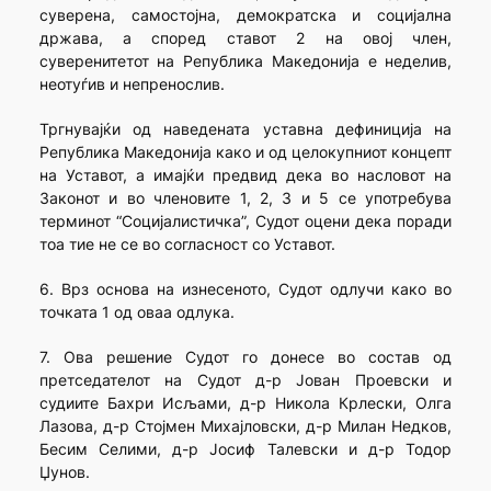
суверена, самостојна, демократска и социјална
држава, а според ставот 2 на овој член,
суверенитетот на Република Македонија е неделив,
неотуѓив и непренослив.
Тргнувајќи од наведената уставна дефиниција на
Република Македонија како и од целокупниот концепт
на Уставот, а имајќи предвид дека во насловот на
Законот и во членовите 1, 2, 3 и 5 се употребува
терминот “Социјалистичка”, Судот оцени дека поради
тоа тие не се во согласност со Уставот.
6. Врз основа на изнесеното, Судот одлучи како во
точката 1 од оваа одлука.
7. Ова решение Судот го донесе во состав од
претседателот на Судот д-р Јован Проевски и
судиите Бахри Исљами, д-р Никола Крлески, Олга
Лазова, д-р Стојмен Михајловски, д-р Милан Недков,
Бесим Селими, д-р Јосиф Талевски и д-р Тодор
Џунов.