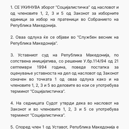
1. СЕ УКИНУВА зборот “Социјалистичка” од насловот и
од членовите 1, 2, 3 и 5 од Законот за изборните
единици за избор на пратеници во Собранието на
Република Македонија.
2. Оваа одлука ќе се објави во “Службен весник на
Република Македонија”.
3. Уставниот суд на Република Македонија, по
сопствена иницијатива, со решение У.бр.114/94 од 21
септември 1994 година, поведе постапка за
оценување уставноста на дел од насловот од Законот
означен во точката 1 од оваа одлука како и на
членовите 1, 2, 3 и 5 во деловите во кои се употребува
терминот “Социјалистичка”.
4. На седницата Судот утврди дека во насловот на
Законот и во членовите 1, 2, 3 и 5 се употребува
терминот “Социјалистичка”.
5. Според член 1 од Уставот, Република Македонија е