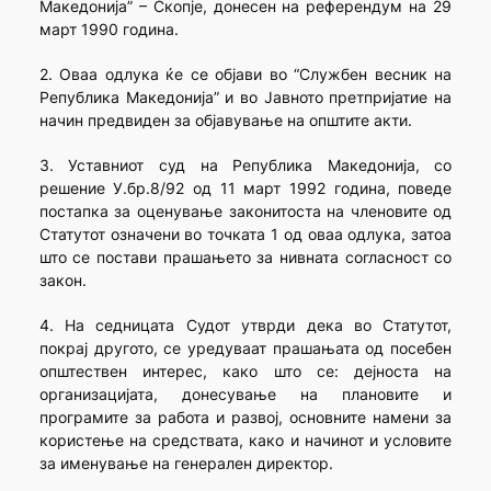
Македонија” – Скопје, донесен на референдум на 29
март 1990 година.
2. Оваа одлука ќе се објави во “Службен весник на
Република Македонија” и во Јавното претпријатие на
начин предвиден за објавување на општите акти.
3. Уставниот суд на Република Македонија, со
решение У.бр.8/92 од 11 март 1992 година, поведе
постапка за оценување законитоста на членовите од
Статутот означени во точката 1 од оваа одлука, затоа
што се постави прашањето за нивната согласност со
закон.
4. На седницата Судот утврди дека во Статутот,
покрај другото, се уредуваат прашањата од посебен
општествен интерес, како што се: дејноста на
организацијата, донесување на плановите и
програмите за работа и развој, основните намени за
користење на средствата, како и начинот и условите
за именување на генерален директор.