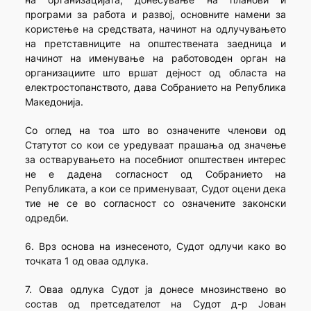
програми за работа и развој, основните намени за
користење на средствата, начинот на одлучувањето
на претставниците на општествената заедница и
начинот на именување на работоводен орган на
организациите што вршат дејност од областа на
електростопанството, дава Собранието на Република
Македонија.
Со оглед на тоа што во означените членови од
Статутот со кои се уредуваат прашања од значење
за остварувањето на посебниот општествен интерес
не е дадена согласност од Собранието на
Републиката, а кои се применуваат, Судот оцени дека
тие не се во согласност со означените законски
одредби.
6. Врз основа на изнесеното, Судот одлучи како во
точката 1 од оваа одлука.
7. Оваа одлука Судот ја донесе мнозинствено во
состав од претседателот на Судот д-р Јован