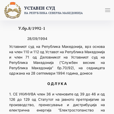
Skip
УСТАВЕН СУД
to
НА РЕПУБЛИКА СЕВЕРНА МАКЕДОНИЈА
content
У.бр.8/1992-1
28/09/1994
Уставниот суд на Република Македонија, врз основа
на член 110 и 112 од Уставот на Република Македонија
и член 71 од Деловникот на Уставниот суд на
Република Македонија (“Службен весник на
Република Македонија” бр.70/92), на седницата
одржана на 28 септември 1994 година, донесе
О Д Л У К А
1. СЕ УКИНУВА член 36 и членовите од 39 до 46 и од
126 до 129 од Статутот на јавното претпријатие за
производство, пренесување и дистрибуција на
електрична енергија “Електростопанство на