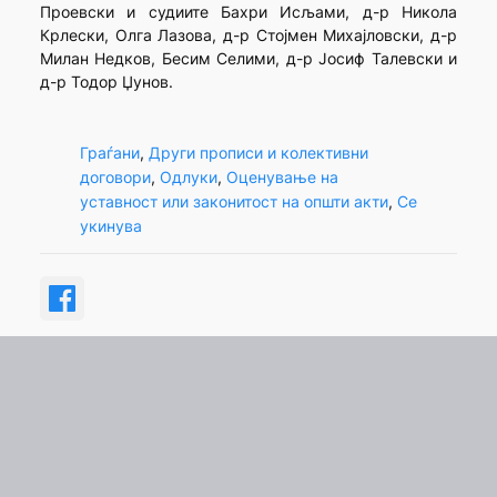
Проевски и судиите Бахри Исљами, д-р Никола
Крлески, Олга Лазова, д-р Стојмен Михајловски, д-р
Милан Недков, Бесим Селими, д-р Јосиф Талевски и
д-р Тодор Џунов.
Граѓани
, 
Други прописи и колективни
договори
, 
Одлуки
, 
Оценување на
уставност или законитост на општи акти
, 
Се
укинува