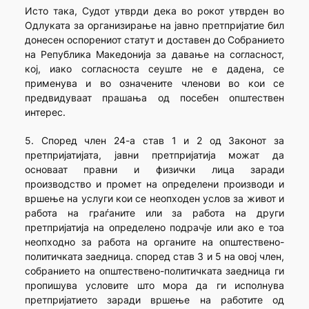
Исто така, Судот утврди дека во рокот утврден во
Одлуката за организирање на јавно претпријатие бил
донесен оспорениот статут и доставен до Собранието
на Република Македонија за давање на согласност,
кој, иако согласноста сеуште не е дадена, се
применува и во означените членови во кои се
предвидуваат прашања од посебен општествен
интерес.
5. Според член 24-а став 1 и 2 од Законот за
претпријатијата, јавни претпријатија можат да
основаат правни и физички лица заради
производство и промет на определени производи и
вршење на услуги кои се неопходен услов за живот и
работа на граѓаните или за работа на други
претпријатија на определено подрачје или ако е тоа
неопходно за работа на органите на општествено-
политичката заедница. според став 3 и 5 на овој член,
собранието на општествено-политичката заедница ги
пропишува условите што мора да ги исполнува
претпријатието заради вршење на работите од