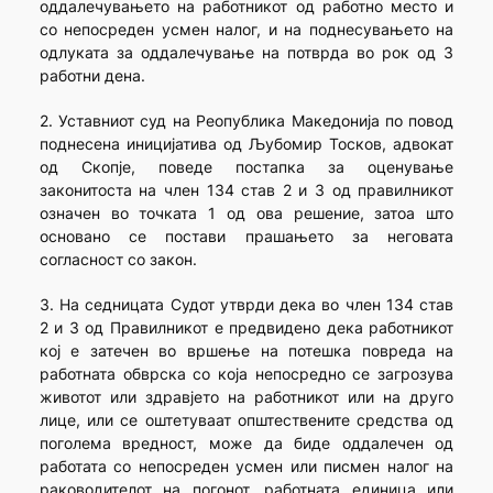
оддалечувањето на работникот од работно место и
со непосреден усмен налог, и на поднесувањето на
одлуката за оддалечување на потврда во рок од 3
работни дена.
2. Уставниот суд на Реопублика Македонија по повод
поднесена иницијатива од Љубомир Тосков, адвокат
од Скопје, поведе постапка за оценување
законитоста на член 134 став 2 и 3 од правилникот
означен во точката 1 од ова решение, затоа што
основано се постави прашањето за неговата
согласност со закон.
3. На седницата Судот утврди дека во член 134 став
2 и 3 од Правилникот е предвидено дека работникот
кој е затечен во вршење на потешка повреда на
работната обврска со која непосредно се загрозува
животот или здравјето на работникот или на друго
лице, или се оштетуваат општествените средства од
поголема вредност, може да биде оддалечен од
работата со непосреден усмен или писмен налог на
раководителот на погонот, работната единица или