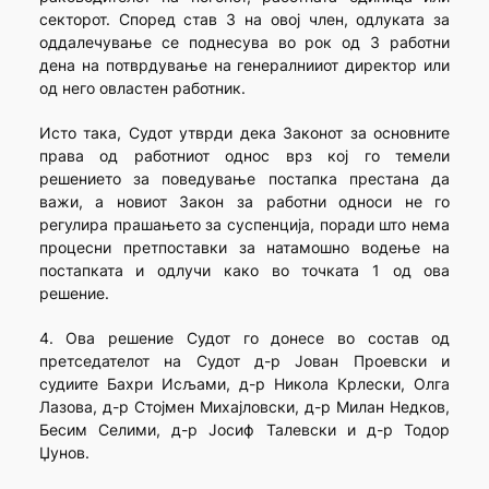
секторот. Според став 3 на овој член, одлуката за
оддалечување се поднесува во рок од 3 работни
дена на потврдување на генералнииот директор или
од него овластен работник.
Исто така, Судот утврди дека Законот за основните
права од работниот однос врз кој го темели
решението за поведување постапка престана да
важи, а новиот Закон за работни односи не го
регулира прашањето за суспенција, поради што нема
процесни претпоставки за натамошно водење на
постапката и одлучи како во точката 1 од ова
решение.
4. Ова решение Судот го донесе во состав од
претседателот на Судот д-р Јован Проевски и
судиите Бахри Исљами, д-р Никола Крлески, Олга
Лазова, д-р Стојмен Михајловски, д-р Милан Недков,
Бесим Селими, д-р Јосиф Талевски и д-р Тодор
Џунов.