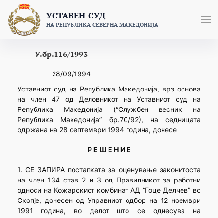
Skip
УСТАВЕН СУД
to
НА РЕПУБЛИКА СЕВЕРНА МАКЕДОНИЈА
content
У.бр.116/1993
28/09/1994
Уставниот суд на Република Македонија, врз основа
на член 47 од Деловникот на Уставниот суд на
Република Македонија (“Службен весник на
Република Македонија” бр.70/92), на седницата
одржана на 28 септември 1994 година, донесе
Р Е Ш Е Н И Е
1. СЕ ЗАПИРА постапката за оценување законитоста
на член 134 став 2 и 3 од Правилникот за работни
односи на Кожарскиот комбинат АД “Гоце Делчев” во
Скопје, донесен од Управниот одбор на 12 ноември
1991 година, во делот што се однесува на