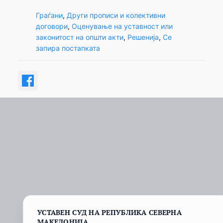
Граѓани
, 
Други прописи и колективни
договори
, 
Оценување на уставност или
законитост на општи акти
, 
Решенија
, 
Се
запира постапката
УСТАВЕН СУД НА РЕПУБЛИКА СЕВЕРНА
МАКЕДОНИЈА