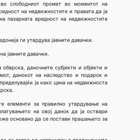
 во слободниот промет во моментот на
редност на недвижностите и правата да ја
 на пазарната вредност на недвижностите
донија ги утврдува јавните давачки.
а јавните давачки.
 обврска, даночните субјекти и објекти и
мот, данокот на наследство и подарок и
пределувајќи ја како цена на недвижноста
рска.
те елементи за правилно утврдување на
латувањето на овој данок да ја оствари
може основано да се постави прашањето за