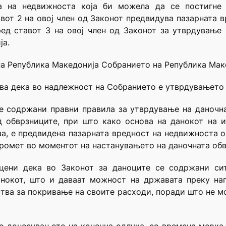
та на недвижноста која би можела да се постигне
вот 2 на овој член од Законот предвидува пазарната в
ред ставот 3 на овој член од Законот за утврдување
ја.
 на Република Македонија Собранието на Република Маке
ва дека во надлежност на Собранието е утврдувањето н
е содржани правни правила за утврдување на даночна
д обврзниците, при што како основа на данокот на и
а, е предвидена пазарната вредност на недвижноста о
промет во моментот на настанувањето на даночната обв
оцени дека во Законот за даноците се содржани си
анокот, што и даваат можност на државата преку нап
ства за покривање на своите расходи, поради што не 