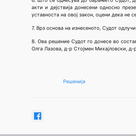
6. Што се однесува до барањето Судот, 
акти и дејствија донесени односно през
уставноста на овој закон, оцени дека не 
7. Врз основа на изнесеното, Судот одлучи
8. Ова решение Судот го донесе во соста
Олга Лазова, д-р Стојмен Михајловски, д
Решенија