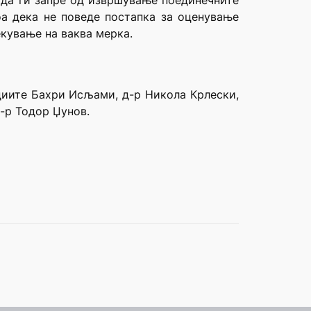
 да ги запре од извршување поединечните
оа дека не поведе постапка за оценување
екување на ваква мерка.
удиите Бахри Исљами, д-р Никола Крлески,
-р Тодор Џунов.