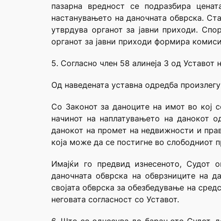
пазарна вредност се подразбира цена
настанувањето на даночната обврска. Ста
утврдува органот за јавни приходи. Спо
органот за јавни приходи формира комиси
5. Согласно член 58 алинеја 3 од Уставот
Од наведената уставна одредба произлегу
Со Законот за даноците на имот во кој с
начинот на наплатувањето на данокот о
данокот на промет на недвижности и прав
која може да се постигне во слободниот 
Имајќи го предвид изнесеното, Судот 
даночната обврска на обврзниците на д
својата обврска за обезбедување на сред
неговата согласност со Уставот.