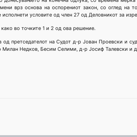
до донесувањето на конечна одлука, со времена мерка
емени врз основа на оспорениот закон, со оглед на т
се исполнети условите од член 27 од Деловникот за изр
 како во точките 1 и 2 од ова решение.
в од претседателот на Судот д-р Јован Проевски и с
-р Милан Недков, Бесим Селими, д-р Јосиф Талевски и д