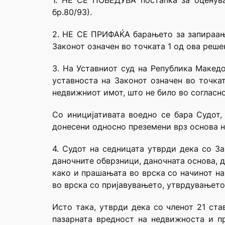
1. НЕ СЕ ПОВЕДУВА постапка за оценува
бр.80/93).
2. НЕ СЕ ПРИФАЌА барањето за запираање
Законот означен во точката 1 од ова реше
3. На Уставниот суд на Република Макед
уставноста на Законот означен во точка
недвижниот имот, што не било во согласно
Со иницијативата воедно се бара Судот,
донесени односно преземени врз основа н
4. Судот на седницата утврди дека со З
даночните обврзници, даночната основа, 
како и прашањата во врска со начинот на
во врска со пријавувањето, утврдувањето 
Исто така, утврди дека со членот 21 ста
пазарната вредност на недвижноста и п