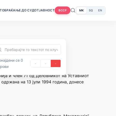
Т
ОБРАЌАЊЕ ДО СУДОТ
ЈАВНОСТ
MK
SQ
EN
BCCF
најдени се 0
орови
нија и член 71 од Деловникот на Уставниот
 одржана на 13 јули 1994 година, донесе