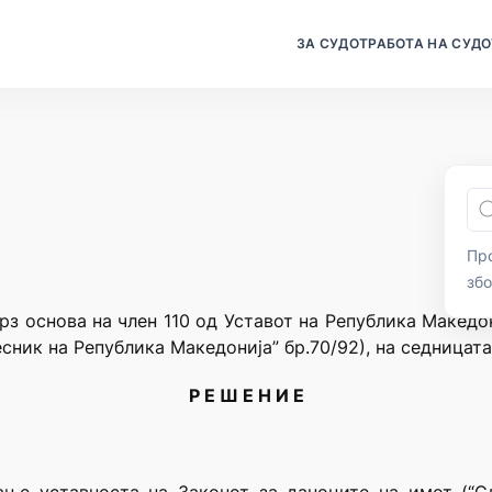
ЗА СУДОТ
РАБОТА НА СУДО
Про
зб
рз основа на член 110 од Уставот на Република Македо
сник на Република Македонија” бр.70/92), на седницата
Р Е Ш Е Н И Е