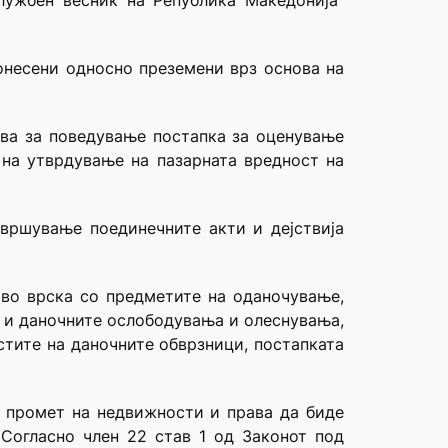
лужбен весник на Република Македонија”
онесени односно преземени врз основа на
ива за поведување постапка за оценување
 на утврдување на пазарната вредност на
звршување поединечните акти и дејствија
 во врска со предметите на оданочување,
и и даночните ослободувања и олеснувања,
стите на даночните обврзници, постапката
на промет на недвижности и права да биде
Согласно член 22 став 1 од Законот под