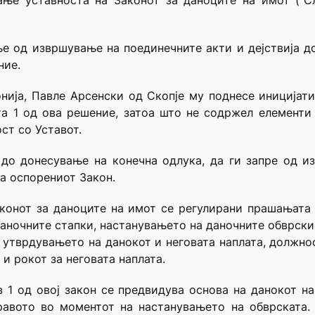
ње уставноста на Законот за даноците на имот (“С
 од извршување на поединечните акти и дејствија д
ние.
онија, Павле Арсенски од Скопје му поднесе иницијат
та 1 од ова решение, затоа што не содржел елементи
ст со Уставот.
 до донесување на конечна одлука, да ги запре од и
а оспорениот Закон.
аконот за даноците на имот се регулирани прашањата
даночните стапки, настанувањето на даночните обврск
 утврдувањето на данокот и неговата наплата, должно
и рокот за неговата наплата.
в 1 од овој закон се предвидува основа на данокот 
равото во моментот на настанувањето на обврската. 