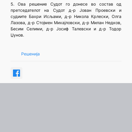
5. Ова решение Судот го донесе во состав од
претседателот на Судот д-р Јован Проевски и
судиите Бахри Исљами, д-р Никола Крлески, Олга
Лазова, д-р Стојмен Михајловски, д-р Милан Недков,
Бесим Селими, д-р Јосиф Талевски и д-р Тодор
Џунов.
Решенија