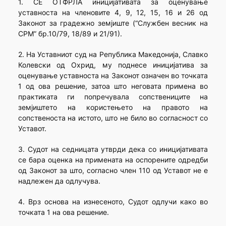
1. СЕ ОТФРЛА иницијативата за оценување
уставноста на членовите 4, 9, 12, 15, 16 и 26 од
Законот за градежно земјиште (“Службен весник на
СРМ” бр.10/79, 18/89 и 21/91).
2. На Уставниот суд на Република Македонија, Славко
Колевски од Охрид, му поднесе иницијатива за
оценување уставноста на Законот означен во точката
1 од ова решение, затоа што неговата примена во
практиката ги попречувала сопствениците на
земјиштето на користењето на правото на
сопственоста на истото, што не било во согласност со
Уставот.
3. Судот на седницата утврди дека со иницијативата
се бара оценка на примената на оспорените одредби
од Законот за што, согласно член 110 од Уставот не е
надлежен да одлучува.
4. Врз основа на изнесеното, Судот одлучи како во
точката 1 на ова решение.