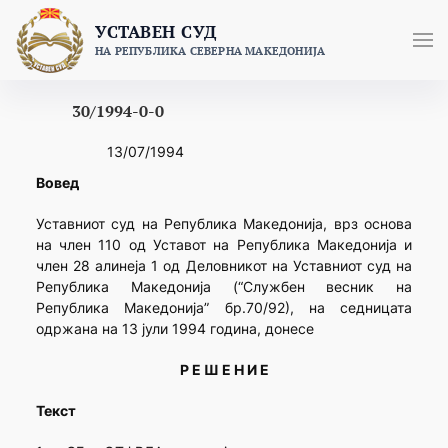
Skip
УСТАВЕН СУД
to
НА РЕПУБЛИКА СЕВЕРНА МАКЕДОНИЈА
content
30/1994-0-0
13/07/1994
Вовед
Уставниот суд на Република Македонија, врз основа
на член 110 од Уставот на Република Македонија и
член 28 алинеја 1 од Деловникот на Уставниот суд на
Република Македонија (“Службен весник на
Република Македонија” бр.70/92), на седницата
одржана на 13 јули 1994 година, донесе
Р Е Ш Е Н И Е
Текст