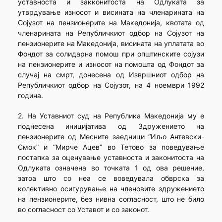
уставноста и закконитоста на Одлуката за
утврдување износот и висината на членарината на
Сојузот на пензионерите на Македонија, квотата од
членарината на Републичкиот одбор на Сојузот на
пензионерите на Македонија, висината на уплатата во
Фондот за солидарна помош при општинските сојузи
на пензионерите и износот на помошта од Фондот за
случај на смрт, донесена од Извршниот одбор на
Републичкиот одбор на Сојузот, на 4 ноември 1992
година.
2. На Уставниот суд на Република Македонија му е
поднесена иницијатива од Здружението на
пензионерите од Месните заедници “Иљо Антевски-
Смок” и “Мирче Ацев” во Тетово за поведување
постапка за оценување уставноста и законитоста на
Одлуката означена во точката 1 од ова решение,
затоа што со неа се воведувала обврска за
колективно осигурување на членовите здружението
на пензионерите, без нивна согласност, што не било
во согласност со Уставот и со законот.