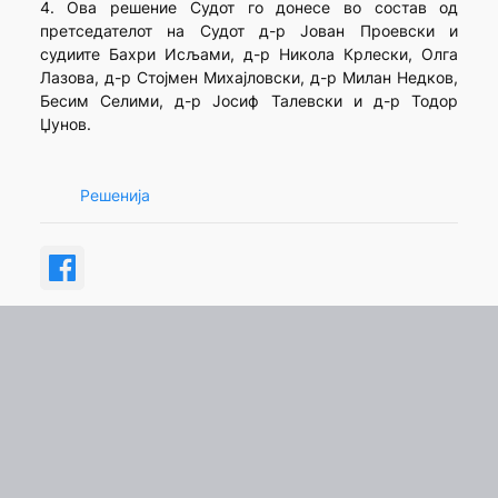
4. Ова решение Судот го донесе во состав од
претседателот на Судот д-р Јован Проевски и
судиите Бахри Исљами, д-р Никола Крлески, Олга
Лазова, д-р Стојмен Михајловски, д-р Милан Недков,
Бесим Селими, д-р Јосиф Талевски и д-р Тодор
Џунов.
Решенија