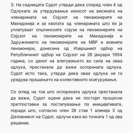
3. На седницата Судот утврди дека според член 4 од
Одлуката за утврдуваање износот на висината на
членарината на Сојузот на пензионерите на
Македонија и за квотата од членарината што ќе ја
уплатуваат општинските сојузи на пензионерите на
Сојузот на пензионерите на Македонија и
Здружението на пензионерите на МВР и воените
пензионери, донесена од Извршниот одбор на
Републичкиот одбор на Сојузот на 28 јануари 1994
година, со денот на влегувањето во сила на оваа
одлука, престанала да важи оспорената одлука.
Судот исто така, утврди дека оваа одлука не го
уредува прашањето на колективното осигурување.
Со оглед на тоа што оспорената одлука престанала
да важи, Судот оцени дека не постојат процесни
претпоставки за постапуваање по иницијативата,
поради што, согласно член 28 став 1 алинеја 3 од
Деловникот на Судот, одлучи како во точката 1 од ова
решение.