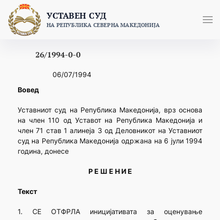
Skip
УСТАВЕН СУД
to
НА РЕПУБЛИКА СЕВЕРНА МАКЕДОНИЈА
content
26/1994-0-0
06/07/1994
Вовед
Уставниот суд на Република Македонија, врз основа
на член 110 од Уставот на Република Македонија и
член 71 став 1 алинеја 3 од Деловникот на Уставниот
суд на Република Македонија одржана на 6 јули 1994
година, донесе
Р Е Ш Е Н И Е
Текст
1. СЕ ОТФРЛА иницијативата за оценување