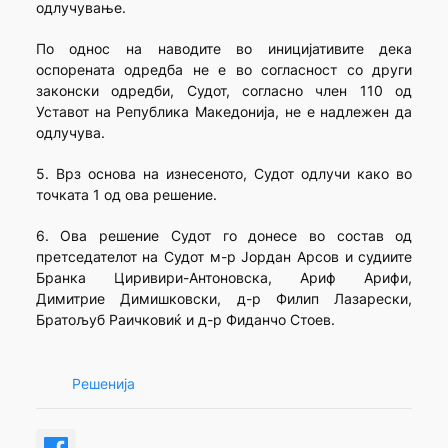
одлучување.
По однос на наводите во иницијативите дека
оспорената одредба не е во согласност со други
законски одредби, Судот, согласно член 110 од
Уставот на Република Македонија, не е надлежен да
одлучува.
5. Врз основа на изнесеното, Судот одлучи како во
точката 1 од ова решение.
6. Ова решение Судот го донесе во состав од
претседателот на Судот м-р Јордан Арсов и судиите
Бранка Циривири-Антоновска, Ариф Арифи,
Димитрие Димишковски, д-р Филип Лазарески,
Братољуб Раичковиќ и д-р Фиданчо Стоев.
Решенија