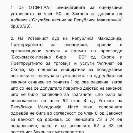
1. СЕ ОТФРЛААТ иницијативите за оценување
уставноста на член 50 од Законот за данокот од
добивка (“Службен весник на Република Македонија”
бр.80/93).
2. На Уставниот суд на Република Македонија,
Претпријатието за економски, правни и
организациони услуги и промет на производи
“Економско-правно биро – БС” од Скопје и
Претпријатието за трговија и услуги “Алгина” од
Скопје, му поднесоа иницијативи за поведување
постапка за оценување уставноста на одредбата од
законот означен во точката 1 од ова решение, затоа
што со неа се допуштало повратно дејство на законот,
што не било поповолно за граѓаните, што било во
несогласност со член 52 став 4 од Уставот на
Република Македонија. Исто така, оспорената
одредба не била во согласност со член 8 од Законот
за данокот од добивка, со членовите 73 и 74 од
поранешниот, како и со членовите 62 и 63 од
постојниот Закон за сметководство.