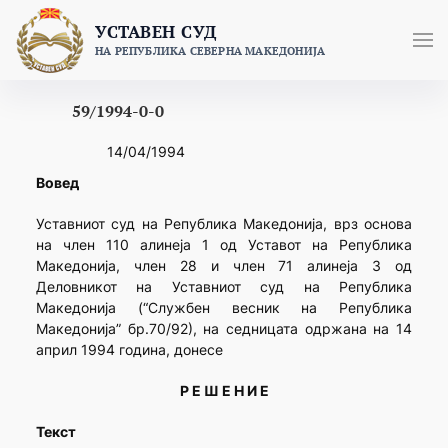
Skip
УСТАВЕН СУД
to
НА РЕПУБЛИКА СЕВЕРНА МАКЕДОНИЈА
content
59/1994-0-0
14/04/1994
Вовед
Уставниот суд на Република Македонија, врз основа
на член 110 алинеја 1 од Уставот на Република
Македонија, член 28 и член 71 алинеја 3 од
Деловникот на Уставниот суд на Република
Македонија (“Службен весник на Република
Македонија” бр.70/92), на седницата одржана на 14
април 1994 година, донесе
Р Е Ш Е Н И Е
Текст