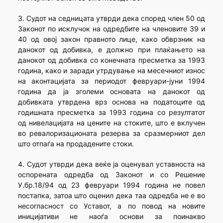
3. Судот на седницата утврди дека според член 50 од
Законот по исклучок на одредбите на членовите 39 и
40 од овој закон правното лице, како обврзник на
данокот од добивка, е должно при плаќањето на
данокот од добивка со конечната пресметка за 1993
година, како и заради утрдување на месечниот износ
на аконтацијата за периодот февруари-јуни 1994
година да ја зголеми основата на данокот од
добивката утврдена врз основа на податоците од
годишната пресметка за 1993 година со резултатот
од нивелацијата на цените на стоките, што е вклучен
во ревалоризационата резерва за сразмерниот дел
што отпаѓа на продадените стоки.
4. Судот утврди дека веќе ја оценувал уставноста на
оспорената одредба од Законот и со Решение
У.бр.18/94 од 23 февруари 1994 година не повел
постапка, затоа што оценил дека таа одредба не е во
несогласност со Уставот, а по повод на новите
иницијативи не наоѓа основи за поинакво