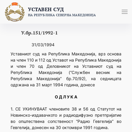
Skip
УСТАВЕН СУД
to
НА РЕПУБЛИКА СЕВЕРНА МАКЕДОНИЈА
content
У.бр.151/1992-1
31/03/1994
Уставниот суд на Република Македонија, врз основа
на член 110 и 112 од Уставот на Република Македонија
и член 70 од Деловникот на Уставниот суд на
Република Македонија (“Службен весник на
Република Македонија” бр.70/92), на седницата
одржана на 31 март 1994 година, донесе
О Д Л У К А
1. СЕ УКИНУВААТ членовите 38 и 56 од Статутот на
Новинско-издавачкото и радиодифузно претпријатие
во општествена сопственост “Радио Гевгелија” во
Гевгелија, донесен на 30 октомври 1991 година.