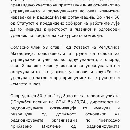
предвидено учество на претставници на основачот во
управувањето и одлучувањето во оваа новинско-
издавачка и радиодифузна организација. Во член 56
од Статутот е предвидено собирот на работните лу|е
да го именува директорот и главниот и одговорен
уредник по предлог на конкурсната комисија.
Согласно член 58 став 1 од Уставот на Република
Македонија, сопственоста и трудот се основа за
управување и учество во одлучувањето, а според
став 2 на овој член учеството во управувањето и
одлучувањето во јавните установи и служби се
уредува со закон и врз принципите на стручност и
компетентност.
Според член 30 став 1 од Законот за радиодифузијата
(“Службен весник на СРМ” бр.30/74), директорот на
радиодифузната организација го именува и
разрешува од должност основачот на
радиодифузната организација по претходно
прибавено мислење од радиодифузната