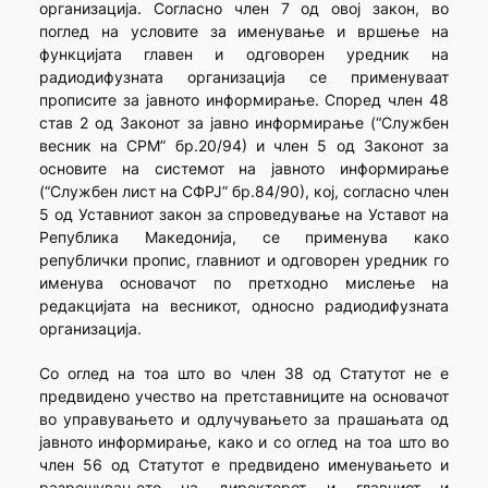
организација. Согласно член 7 од овој закон, во
поглед на условите за именување и вршење на
функцијата главен и одговорен уредник на
радиодифузната организација се применуваат
прописите за јавното информирање. Според член 48
став 2 од Законот за јавно информирање (“Службен
весник на СРМ” бр.20/94) и член 5 од Законот за
основите на системот на јавното информирање
(“Службен лист на СФРЈ” бр.84/90), кој, согласно член
5 од Уставниот закон за спроведување на Уставот на
Република Македонија, се применува како
републички пропис, главниот и одговорен уредник го
именува основачот по претходно мислење на
редакцијата на весникот, односно радиодифузната
организација.
Со оглед на тоа што во член 38 од Статутот не е
предвидено учество на претставниците на основачот
во управувањето и одлучувањето за прашањата од
јавното информирање, како и со оглед на тоа што во
член 56 од Статутот е предвидено именувањето и
разрешувањето на директорот и главниот и