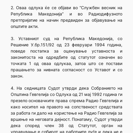
2. Оваа одлука ќе се објави во “Службен весник на
Република Македонија” и во Радиодифузното
претпријатие на начин предвиден за објавување на
општите акти.
3. Уставниот суд на Република Македонија, со
Решение У.бр.151/92 од 23 февруари 1994 година,
поведе постапка за оценување уставноста и
законитоста на одредбите од статутот означен во
точката 1 од оваа одлукаа, затоа што се постави
прашањето за нивната согласност со Уставот и со
закон.
4. На седницата Судот утврди дека Собранието на
Општина Гевгелија со Одлука од 21 мај 1992 година ги
презело основачките права спрема Радио Гевгелија и
како носител на правото на сопственост средствата
за работа ги дало на користење на Радио Гевгелија за
вршење на неговата дејност. Понатаму, Судот утврди
дека според член 38 од Статутот, орган на
управување е собирот на работните луѓе и дека не е