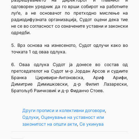
одговорен уредник да го врши собирот на работните
луѓе, а не основачот по претходно мислење на
радиодифузната организација, Судот оцени дека тие
не се во согласност со означените уставни и законски
одредби.
5. Врз основа на изнесеното, Судот одлучи како во
точката 1 од оваа одлука.
6. Оваа одлука Судот ја донесе во состав од
претседателот на Судот м-р Јордан Арсов и судиите
Бранка Циривири-Антоновска, Ариф Арифи,
Димитрие Димишковски, д-р Филип Лазарески,
Братољуб Раичковиќ и д-р Фиданчо Стоев.
Други прописи и колективни договори
, 
Одлуки
, 
Оценување на уставност или
законитост на општи акти
, 
Се укинува