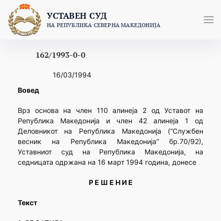
Skip
УСТАВЕН СУД
to
НА РЕПУБЛИКА СЕВЕРНА МАКЕДОНИЈА
content
162/1993-0-0
16/03/1994
Вовед
Врз основа на член 110 алинеја 2 од Уставот на
Република Македонија и член 42 алинеја 1 од
Деловникот на Република Македонија (“Службен
весник на Република Македонија” бр.70/92),
Уставниот суд на Република Македонија, на
седницата одржана на 16 март 1994 година, донесе
Р Е Ш Е Н И Е
Текст