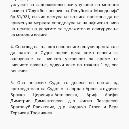
услугите за задолжително осигурување на моторни
возила (“Службен весник на Република Македонија”
бр.81/93), со чие влегување во сила престана да се
применува мерката определување на највисоко ниво
на цените на услугите за здолжително осигурување
на моторни возила.
4. Со оглед на тоа што оспорените одлуки престанале
да важат, а Судот оцени дека нема основи за
оценување на нивната уставност за време на
нивниото важење, одлучи како во точката 1 од ова
решение.
5. Ова решение Судот го донесе во состав од
претседателот на Судот м-р Јордан Арсов и судиите
Бранка Циривири-Антоновска, Ариф Арифи,
Димитрие Димишковски, д-р Филип Лазарески,
Братољуб Раичковиќ, д-р Фиданчо Стоев и Вера
Терзиева-Тројачанец.