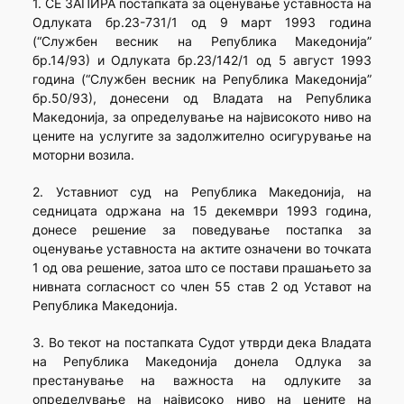
1. СЕ ЗАПИРА постапката за оценување уставноста на
Одлуката бр.23-731/1 од 9 март 1993 година
(“Службен весник на Република Македонија”
бр.14/93) и Одлуката бр.23/142/1 од 5 август 1993
година (“Службен весник на Република Македонија”
бр.50/93), донесени од Владата на Република
Македонија, за определување на највисокото ниво на
цените на услугите за задолжително осигурување на
моторни возила.
2. Уставниот суд на Република Македонија, на
седницата одржана на 15 декември 1993 година,
донесе решение за поведување постапка за
оценување уставноста на актите означени во точката
1 од ова решение, затоа што се постави прашањето за
нивната согласност со член 55 став 2 од Уставот на
Република Македонија.
3. Во текот на постапката Судот утврди дека Владата
на Република Македонија донела Одлука за
престанување на важноста на одлуките за
определување на највисоко ниво на цените на