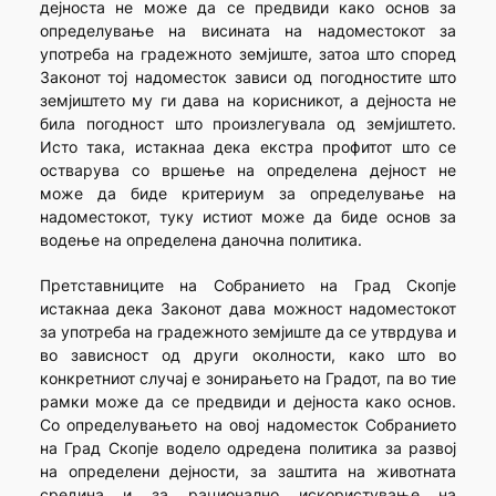
дејноста не може да се предвиди како основ за
определување на висината на надоместокот за
употреба на градежното земјиште, затоа што според
Законот тој надоместок зависи од погодностите што
земјиштето му ги дава на корисникот, а дејноста не
била погодност што произлегувала од земјиштето.
Исто така, истакнаа дека екстра профитот што се
остварува со вршење на определена дејност не
може да биде критериум за определување на
надоместокот, туку истиот може да биде основ за
водење на определена даночна политика.
Претставниците на Собранието на Град Скопје
истакнаа дека Законот дава можност надоместокот
за употреба на градежното земјиште да се утврдува и
во зависност од други околности, како што во
конкретниот случај е зонирањето на Градот, па во тие
рамки може да се предвиди и дејноста како основ.
Со определувањето на овој надоместок Собранието
на Град Скопје водело одредена политика за развој
на определени дејности, за заштита на животната
средина и за рационално искористување на