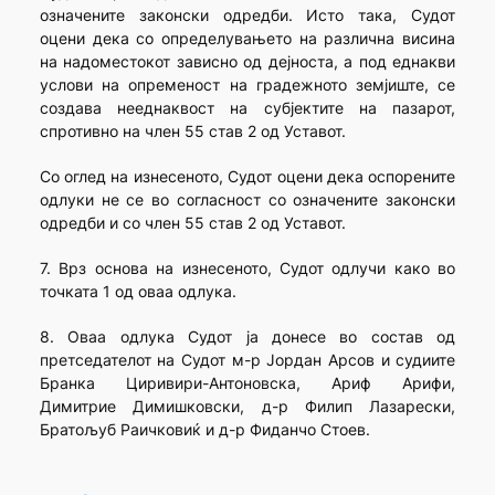
означените законски одредби. Исто така, Судот
оцени дека со определувањето на различна висина
на надоместокот зависно од дејноста, а под еднакви
услови на опременост на градежното земјиште, се
создава нееднаквост на субјектите на пазарот,
спротивно на член 55 став 2 од Уставот.
Со оглед на изнесеното, Судот оцени дека оспорените
одлуки не се во согласност со означените законски
одредби и со член 55 став 2 од Уставот.
7. Врз основа на изнесеното, Судот одлучи како во
точката 1 од оваа одлука.
8. Оваа одлука Судот ја донесе во состав од
претседателот на Судот м-р Јордан Арсов и судиите
Бранка Циривири-Антоновска, Ариф Арифи,
Димитрие Димишковски, д-р Филип Лазарески,
Братољуб Раичковиќ и д-р Фиданчо Стоев.