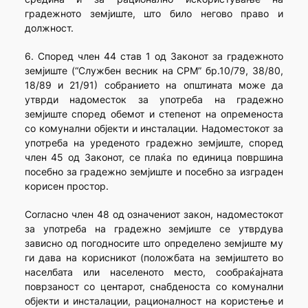
градежното земјиште, што било негово право и
должност.
6. Според член 44 став 1 од Законот за градежното
земјиште (“Службен весник на СРМ” бр.10/79, 38/80,
18/89 и 21/91) собранието на општината може да
утврди надоместок за употреба на градежно
земјиште според обемот и степенот на опременоста
со комунални објекти и инсталации. Надоместокот за
употреба на уреденото градежно земјиште, според
член 45 од Законот, се плаќа по единица површина
посебно за градежно земјиште и посебно за изграден
корисен простор.
Согласно член 48 од означениот закон, надоместокот
за употреба на градежно земјиште се утврдува
зависно од погодносите што определено земјиште му
ги дава на корисникот (положбата на земјиштето во
населбата или населеното место, сообраќајната
поврзаност со центарот, снабденоста со комунални
објекти и инсталации, рационалност на користење и