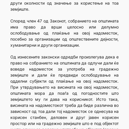
други околности од значење за користење на тоа
земјиште.
Според член 47 од Законот, собранието на општината
има право да врши целосно или делумно
ослободување од плаќање на овој надоместок,
посебно за организации од општествените дејности,
хуманитарни и други организации.
Од изнесените законски одредби произлегува дека е
право на собранието на општината да одлучи дали ќе
воведе надоместок за употреба на градежно
земјиште и дали ќе предвиди ослободување на
одделни субјекти од плаќање на овој надоместок.
При утврдувањето на висината на овој надоместок,
општината мора да поаѓа од погодностите што
земјиштето му ги дава на корисникот. Исто така,
висината на надоместокот треба да биде различна во
зависност од тоа дали тој надоместок се однесува на
корисен станбен, деловен и друг јавен корисен
простор или на градежно земјиште што е под објектот