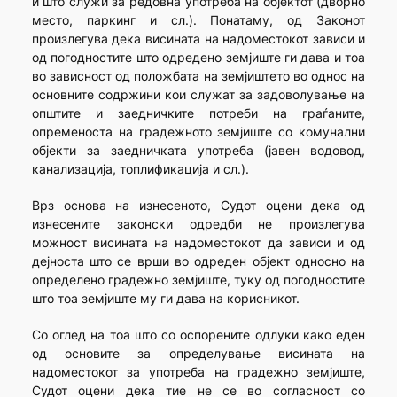
и што служи за редовна употреба на објектот (дворно
место, паркинг и сл.). Понатаму, од Законот
произлегува дека висината на надоместокот зависи и
од погодностите што одредено земјиште ги дава и тоа
во зависност од положбата на земјиштето во однос на
основните содржини кои служат за задоволување на
општите и заедничките потреби на граѓаните,
опременоста на градежното земјиште со комунални
објекти за заедничката употреба (јавен водовод,
канализација, топлификација и сл.).
Врз основа на изнесеното, Судот оцени дека од
изнесените законски одредби не произлегува
можност висината на надоместокот да зависи и од
дејноста што се врши во одреден објект односно на
определено градежно земјиште, туку од погодностите
што тоа земјиште му ги дава на корисникот.
Со оглед на тоа што со оспорените одлуки како еден
од основите за определување висината на
надоместокот за употреба на градежно земјиште,
Судот оцени дека тие не се во согласност со