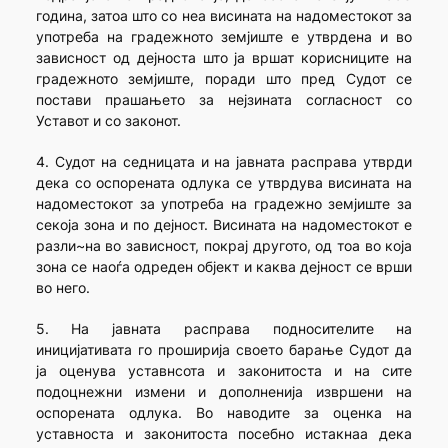
година, затоа што со неа висината на надоместокот за
употреба на градежното земјиште е утврдена и во
зависност од дејноста што ја вршат корисниците на
градежното земјиште, поради што пред Судот се
постави прашањето за нејзината согласност со
Уставот и со законот.
4. Судот на седницата и на јавната расправа утврди
дека со оспорената одлука се утврдува висината на
надоместокот за употреба на градежно земјиште за
секоја зона и по дејност. Висината на надоместокот е
разли~на во зависност, покрај другото, од тоа во која
зона се наоѓа одреден објект и каква дејност се врши
во него.
5. На јавната расправа подносителите на
иницијативата го проширија своето барање Судот да
ја оценува уставнсота и законитоста и на сите
подоцнежни измени и дополненија извршени на
оспорената одлука. Во наводите за оценка на
уставноста и законитоста посебно истакнаа дека