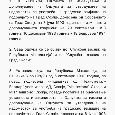
1. СЕ УКИНУВА Одлуката за изменување и
дополнување на Одлуката за утврдување на
надоместок за употреба на градежно земјиште на
подрачјето на Град Скопје, донесена од Собранието
на Град Скопје на 8 јули 1993 година, со измените и
дополнувањата извршени на 29 септември 1993
година, 10 декември 1993 година и 18 февруари 1994
година.
2. Оваа одлука ќе се објави во “Службен весник на
Република Македонија” и во “Службен гласник на
Град Скопје”.
3. Уставниот суд на Република Македонија, со
Решение У.бр.198/93 од 6 октомври 1993 година, по
повод поднесена иницијатива од “Технометал-
Вардар” увоз-извоз АД, Скопје, “Макпетрол” Скопје и
МП “Паштрик” Скопје, поведе постапка за оценување
уставноста и законитоста на Одлуката за измени и
дополнувања на Одлуката за утврдување на
надоместок за употреба на градежно земјиште на
подрачјето на Град Скопје, донесена на 8 јули 1993