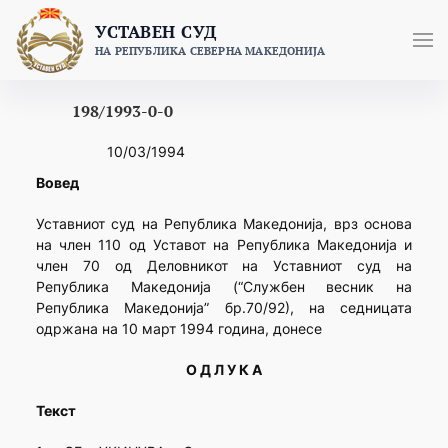
Skip
УСТАВЕН СУД
to
НА РЕПУБЛИКА СЕВЕРНА МАКЕДОНИЈА
content
198/1993-0-0
10/03/1994
Вовед
Уставниот суд на Република Македонија, врз основа
на член 110 од Уставот на Република Македонија и
член 70 од Деловникот на Уставниот суд на
Република Македонија (“Службен весник на
Република Македонија” бр.70/92), на седницата
одржана на 10 март 1994 година, донесе
О Д Л У К А
Текст