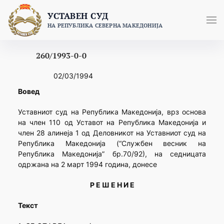
Skip
УСТАВЕН СУД
to
НА РЕПУБЛИКА СЕВЕРНА МАКЕДОНИЈА
content
260/1993-0-0
02/03/1994
Вовед
Уставниот суд на Република Македонија, врз основа
на член 110 од Уставот на Република Македонија и
член 28 алинеја 1 од Деловникот на Уставниот суд на
Република Македонија (“Службен весник на
Република Македонија” бр.70/92), на седницата
одржана на 2 март 1994 година, донесе
Р Е Ш Е Н И Е
Текст