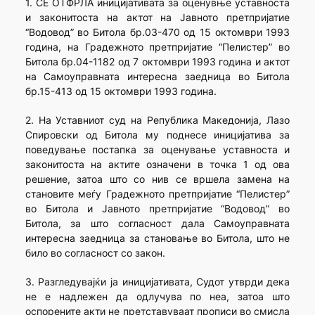
1. СЕ ОТФРЛА иницијативата за оценувње уставноста
и законитоста на актот на Јавното претпријатие
“Водовод” во Битола бр.03-470 од 15 октомври 1993
година, на Градежното претпријатие “Пелистер” во
Битола бр.04-1182 од 7 октомври 1993 година и актот
на Самоуправната интересна заедница во Битола
бр.15-413 од 15 октомври 1993 година.
2. На Уставниот суд на Република Македонија, Лазо
Спировски од Битола му поднесе иницијатива за
поведување постапка за оценување уставноста и
законитоста на актите означени в точка 1 од ова
решение, затоа што со нив се вршела замена на
становите меѓу Градежното претпријатие “Пелистер”
во Битола и Јавното претпријатие “Водовод” во
Битола, за што согласност дала Самоуправната
интересна заедница за становање во Битола, што не
било во согласност со закон.
3. Разгледувајќи ја иницијативата, Судот утврди дека
не е надлежен да одлучува по неа, затоа што
оспорените акти не претставуваат прописи во смисла