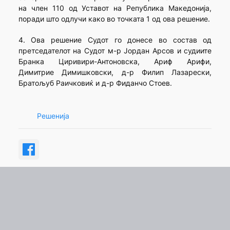
на член 110 од Уставот на Република Македонија,
поради што одлучи како во точката 1 од ова решение.
4. Ова решение Судот го донесе во состав од
претседателот на Судот м-р Јордан Арсов и судиите
Бранка Циривири-Антоновска, Ариф Арифи,
Димитрие Димишковски, д-р Филип Лазарески,
Братољуб Раичковиќ и д-р Фиданчо Стоев.
Решенија