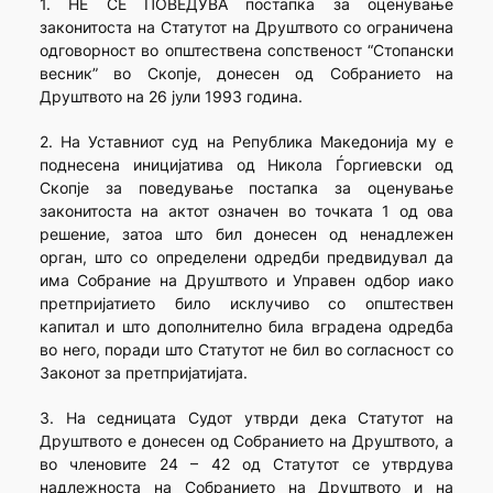
1. НЕ СЕ ПОВЕДУВА постапка за оценување
законитоста на Статутот на Друштвото со ограничена
одговорност во општествена сопственост “Стопански
весник” во Скопје, донесен од Собранието на
Друштвото на 26 јули 1993 година.
2. На Уставниот суд на Република Македонија му е
поднесена иницијатива од Никола Ѓоргиевски од
Скопје за поведување постапка за оценување
законитоста на актот означен во точката 1 од ова
решение, затоа што бил донесен од ненадлежен
орган, што со определени одредби предвидувал да
има Собрание на Друштвото и Управен одбор иако
претпријатието било исклучиво со општествен
капитал и што дополнително била вградена одредба
во него, поради што Статутот не бил во согласност со
Законот за претпријатијата.
3. На седницата Судот утврди дека Статутот на
Друштвото е донесен од Собранието на Друштвото, а
во членовите 24 – 42 од Статутот се утврдува
надлежноста на Собранието на Друштвото и на