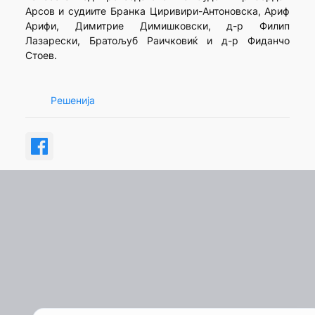
Арсов и судиите Бранка Циривири-Антоновска, Ариф
Арифи, Димитрие Димишковски, д-р Филип
Лазарески, Братољуб Раичковиќ и д-р Фиданчо
Стоев.
Решенија