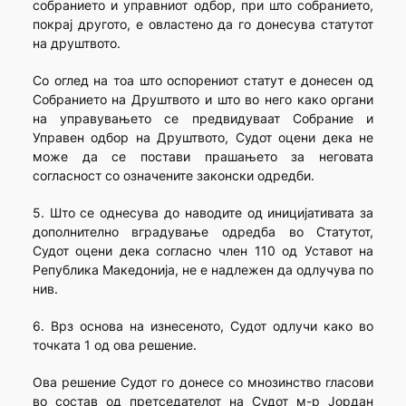
собранието и управниот одбор, при што собранието,
покрај другото, е овластено да го донесува статутот
на друштвото.
Со оглед на тоа што оспорениот статут е донесен од
Собранието на Друштвото и што во него како органи
на управувањето се предвидуваат Собрание и
Управен одбор на Друштвото, Судот оцени дека не
може да се постави прашањето за неговата
согласност со означените законски одредби.
5. Што се однесува до наводите од иницијативата за
дополнително вградување одредба во Статутот,
Судот оцени дека согласно член 110 од Уставот на
Република Македонија, не е надлежен да одлучува по
нив.
6. Врз основа на изнесеното, Судот одлучи како во
точката 1 од ова решение.
Ова решение Судот го донесе со мнозинство гласови
во состав од претседателот на Судот м-р Јордан