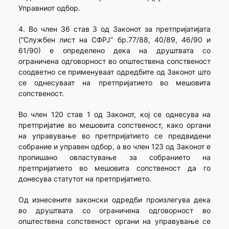
Управниот одбор.
4. Во член 36 став 3 од Законот за претпријатијата
(“Службен лист на СФРЈ” бр.77/88, 40/89, 46/90 и
61/90) е определено дека на друштвата со
ограничена одговорност во општествена сопственост
соодветно се применуваат одредбите од Законот што
се однесуваат на претпријатието во мешовита
сопственост.
Во член 120 став 1 од Законот, кој се однесува на
претпријатие во мешовита сопственост, како органи
на управување во претпријатието се предвидени
собрание и управен одбор, а во член 123 од Законот е
пропишано овластување за собранието на
претпријатието во мешовита сопственост да го
донесува статутот на претпријатието.
Од изнесените законски одредби произлегува дека
во друштвата со ограничена одговорност во
општествена сопственост органи на управување се