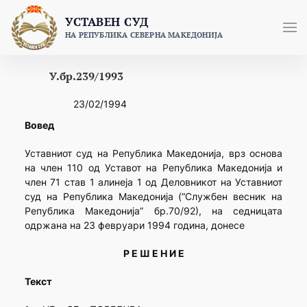
Skip
УСТАВЕН СУД
to
НА РЕПУБЛИКА СЕВЕРНА МАКЕДОНИЈА
content
У.бр.239/1993
23/02/1994
Вовед
Уставниот суд на Република Македонија, врз основа
на член 110 од Уставот на Република Македонија и
член 71 став 1 алинеја 1 од Деловникот на Уставниот
суд на Република Македонија (“Службен весник на
Република Македонија” бр.70/92), на седницата
одржана на 23 февруари 1994 година, донесе
Р Е Ш Е Н И Е
Текст