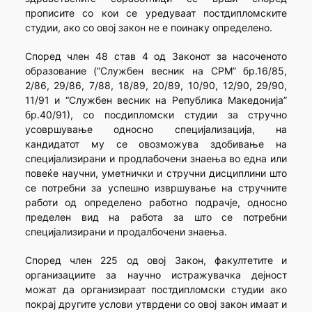
прописите со кои се уредуваат постдипломските
студии, ако со овој закон не е поинаку определено.
Според член 48 став 4 од Законот за насоченото
образование (“Службен весник на СРМ” бр.16/85,
2/86, 29/86, 7/88, 18/89, 20/89, 10/90, 12/90, 29/90,
11/91 и “Службен весник на Република Македонија”
бр.40/91), со посдипломски студии за стручно
усовршување односно специјализација, на
кандидатот му се овозможува здобивање на
специјализирани и продлабочени знаења во една или
повеќе научни, уметнички и стручни дисциплини што
се потребни за успешно извршување на стручните
работи од определено работно подрачје, односно
пределен вид на работа за што се потребни
специјализирани и продалбочени знаења.
Според член 225 од овој Закон, факултетите и
организациите за научно истражувачка дејност
можат да организираат постдипломски студии ако
покрај другите услови утврдени со овој закон имаат и