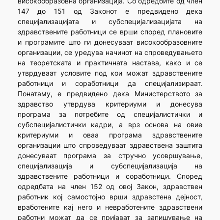
високообразовна организација. Со одредбите од член
147 до 151 од Законот е предвидено дека
специјализацијата и субспецијализацијата на
здравствените работници се врши според плановите
и програмите што ги донесуваат високообразовните
организации, се уредува начинот на спроведувањето
на теоретската и практичната настава, како и се
утврдуваат условите под кои можат здравствените
работници и соработници да специјализираат.
Понатаму, е предвидено дека Министерството за
здравство утврдува критериуми и донесува
програма за потребите од специјалистички и
субспецијалистички кадри, а врз основа на овие
критериуми и оваа програма здравствените
организации што спроведуваат здравствена заштита
донесуваат програма за стручно усовршување,
специјализација и субспецијализација на
здравствените работници и соработници. Според
одредбата на член 152 од овој Закон, здравствен
работник кој самостојно врши здравстена дејност,
вработените кај него и невработените здравствени
работни можат да се пријават за запишување на