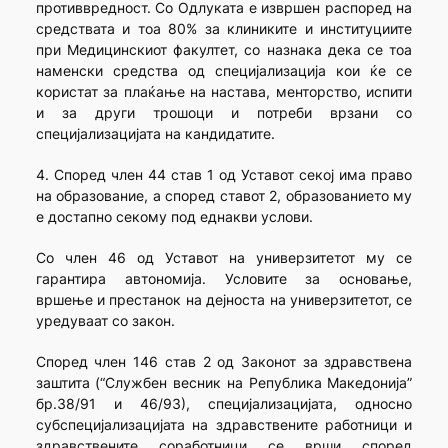
противвредност. Со Одлуката е извршен распоред на
средствата и тоа 80% за клиниките и институциите
при Медицинскиот факултет, со назнака дека се тоа
наменски средства од специјализација кои ќе се
користат за плаќање на настава, менторство, испити
и за други трошоци и потреби врзани со
специјализацијата на кандидатите.
4. Според член 44 став 1 од Уставот секој има право
на образование, а според ставот 2, образованието му
е достапно секому под еднакви услови.
Со член 46 од Уставот на универзитетот му се
гарантира автономија. Условите за основање,
вршење и престанок на дејноста на универзитетот, се
уредуваат со закон.
Според член 146 став 2 од Законот за здравствена
заштита (“Службен весник на Република Македонија”
бр.38/91 и 46/93), специјализацијата, односно
субспецијализацијата на здравствените работници и
здравствените соработници се врши според