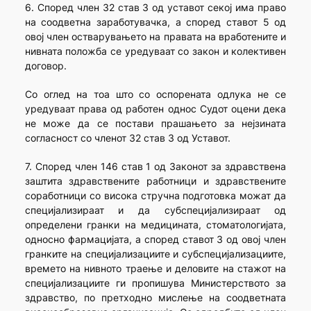
6. Според член 32 став 3 од уставот секој има право
на соодветна заработувачка, а според ставот 5 од
овој член остварувањето на правата на вработените и
нивната положба се уредуваат со закон и колективен
договор.
Со оглед на тоа што со оспорената одлука не се
уредуваат права од работен однос Судот оцени дека
не може да се постави прашањето за нејзината
согласност со членот 32 став 3 од Уставот.
7. Според член 146 став 1 од Законот за здравствена
заштита здравствените работници и здравствените
соработници со висока стручна подготовка можат да
специјализираат и да субспецијализираат од
определени гранки на медицината, стоматологијата,
односно фармацијата, а според ставот 3 од овој член
гранките на специјализациите и субспецијализациите,
времето на нивното траење и деловите на стажот на
специјализациите ги пропишува Министерството за
здравство, по претходно мислење на соодветната