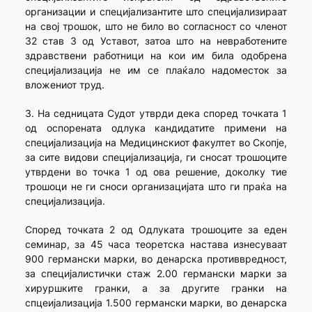
организации и специјализантите што специјализираат
на свој трошок, што не било во согласност со членот
32 став 3 од Уставот, затоа што на невработените
здравствени работници на кои им била одобрена
специјализација не им се плаќало надоместок за
вложениот труд.
3. На седницата Судот утврди дека според точката 1
од оспорената одлука кандидатите примени на
специјализација на Медицинскиот факултет во Скопје,
за сите видови специјализација, ги сносат трошоците
утврдени во точка 1 од ова решение, доколку тие
трошоци не ги сноси организацијата што ги праќа на
специјализација.
Според точката 2 од Одлуката трошоците за еден
семинар, за 45 часа теоретска настава изнесуваат
900 германски марки, во денарска противвредност,
за специјалистички стаж 2.00 германски марки за
хируршките гранки, а за другите гранки на
спцеијализација 1.500 германски марки, во денарска