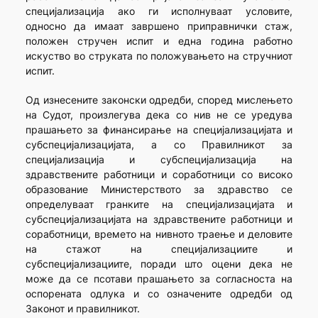
специјализација ако ги исполнуваат условите,
односно да имаат завршено приправнички стаж,
положен стручен испит и една година работно
искуство во струката по положувањето на стручниот
испит.
Од изнесените законски одредби, според мислењето
на Судот, произлегува дека со нив не се уредува
прашањето за финансирање на специјализацијата и
субспецијализацијата, а со Правилникот за
специјализација и субспецијализација на
здравствените работници и соработници со високо
образование Министерството за здравство се
определуваат гранките на специјализацијата и
субспецијализацијата на здравствените работници и
соработници, времето на нивното траење и деловите
на стажот на специјализациите и
субспецијализациите, поради што оцени дека не
може да се псотави прашањето за согласноста на
оспорената одлука и со означените одредби од
Законот и правилникот.