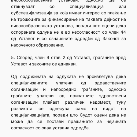
стекнуваат со специјализација или
субспецијализација за која имаат интерес со плаќање
на трошоците за финансирање на таквата дејност на
високообразовната установа, поради што оцени дека
оспорената одлука не е во несогласност со член 44
од Уставот и со означените одредби од Законот за
насоченото образование.
5. Според член 9 став 2 од Уставот, граѓаните пред
Уставот и законите се еднакви.
Од содржината на одлуката не произлегува дека
специјализантите упатени од здравствените
организации и непосредно граѓаните, односно
граѓаните упатени од приватните здравствени
организации плаќаат различен надомест, туку
разликата се однесува само на видот на
специјализацијата, поради што Судот оцени дека не
може да се постави прашањето за нејзината
согласност со оваа уставна одредба.