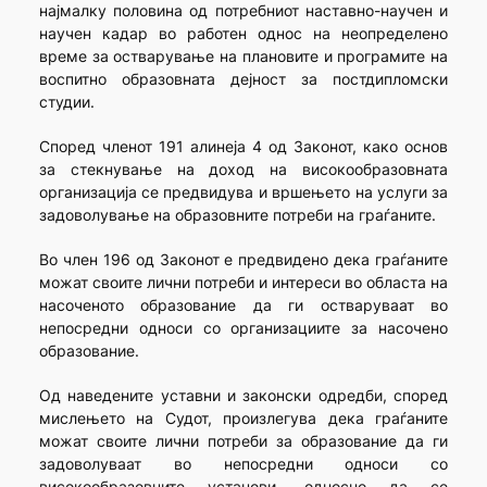
најмалку половина од потребниот наставно-научен и
научен кадар во работен однос на неопределено
време за остварување на плановите и програмите на
воспитно образовната дејност за постдипломски
студии.
Според членот 191 алинеја 4 од Законот, како основ
за стекнување на доход на високообразовната
организација се предвидува и вршењето на услуги за
задоволување на образовните потреби на граѓаните.
Во член 196 од Законот е предвидено дека граѓаните
можат своите лични потреби и интереси во областа на
насоченото образование да ги остваруваат во
непосредни односи со организациите за насочено
образование.
Од наведените уставни и законски одредби, според
мислењето на Судот, произлегува дека граѓаните
можат своите лични потреби за образование да ги
задоволуваат во непосредни односи со
високообразовните установи, односно да се