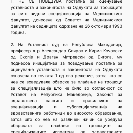
1. НЕ СЕ ПОВЕДУВА постапка за оценување
уставноста и законитоста на Одлуката за трошоците
за сите видови специјализација на Медицинскиот
факултет, донесена од Советот на Медицинскиот
факултет на седницата одржана на 26 октомври 1993
година.
2. На Уставниот суд на Република Македонија,
професор д-р Александар Спиров и Кирил Кочовски
од Скопје и Драган Митревски од Битола, му
поднесоа иницијатива за поведување постапка за
оценување уставноста и законитоста на Одлуката
означена во точката 1 од ова решение, затоа што со
неа се воведувала обврска за плаќање на трошоци
за специјализација што не било во согласност со
Уставот на Република Македонија, Законот за
здравствена заштита и правилникот за
зпецијализација и субспецијализација на
здравствените работници во високото образование,
затоа што со неа на различен начин се уредува
обврската за плаќање на трошоците за
специјализантите испратени од здравствените