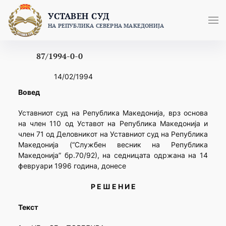
Skip
УСТАВЕН СУД
to
НА РЕПУБЛИКА СЕВЕРНА МАКЕДОНИЈА
content
87/1994-0-0
14/02/1994
Вовед
Уставниот суд на Република Македонија, врз основа
на член 110 од Уставот на Република Македонија и
член 71 од Деловникот на Уставниот суд на Република
Македонија (“Службен весник на Република
Македонија” бр.70/92), на седницата одржана на 14
февруари 1996 година, донесе
Р Е Ш Е Н И Е
Текст