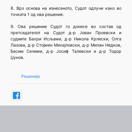
8. Врз основа на изнесеното, Судот одлучи како во
точката 1 од ова решение.
9. Ова решение Судот го донесе во состав од
претседателот на Судот д-р Јован Проевски и
судиите Бахри Исљами, д-р Никола Крлески, Олга
Лазова, д-р Стојмен Михајловски, д-р Милан Недков,
Бесим Селими, д-р Јосиф Талевски и д-р Тодор
Џунов.
Решенија